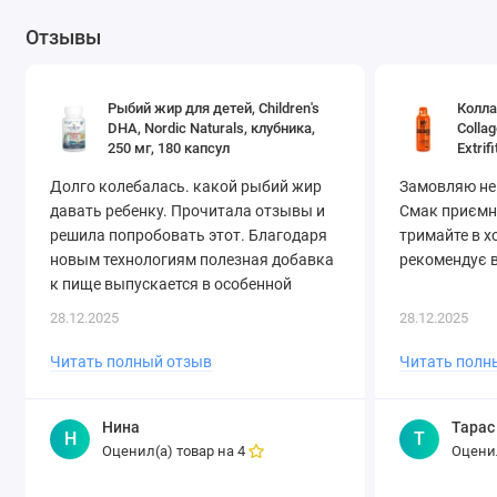
Отзывы
Рыбий жир для детей, Children's
Колла
DHA, Nordic Naturals, клубника,
Colla
250 мг, 180 капсул
Extrifi
Долго колебалась. какой рыбий жир
Замовляю не
давать ребенку. Прочитала отзывы и
Смак приємни
решила попробовать этот. Благодаря
тримайте в х
новым технологиям полезная добавка
рекомендує в
к пище выпускается в особенной
форме – в прозрачных желатиновых
28.12.2025
28.12.2025
капсулах, растворяющихся внутри
организма и уберегающих от
Читать полный отзыв
Читать полн
неприятного вкуса и запаха
непосредственно в момент
Нина
Тарас
употребления. И если вы начнете
Н
Т
Оценил(а) товар на
Оценил
4
давать детям средство в капсулах с
приятным клубничным..