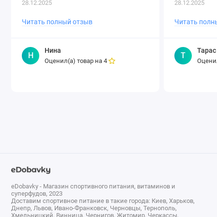
28.12.2025
28.12.2025
капсулах, растворяющихся внутри
организма и уберегающих от
Читать полный отзыв
Читать полн
неприятного вкуса и запаха
непосредственно в момент
Нина
Тарас
употребления. И если вы начнете
Н
Т
Оценил(а) товар на
Оценил
4
давать детям средство в капсулах с
приятным клубничным..
eDobavky - Магазин спортивного питания, витаминов и
суперфудов, 2023
Доставим спортивное питание в такие города: Киев, Харьков,
Днепр, Львов, Ивано-Франковск, Черновцы, Тернополь,
Хмельницкий, Винница, Чернигов, Житомир, Черкассы,