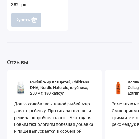
382 грн.
Купить
Отзывы
Рыбий жир для детей, Children's
Колла
DHA, Nordic Naturals, клубника,
Colla
250 мг, 180 капсул
Extrifi
Долго колебалась. какой рыбий жир
Замовляю не
давать ребенку. Прочитала отзывы и
Смак приємни
решила попробовать этот. Благодаря
тримайте в х
новым технологиям полезная добавка
рекомендує в
к пище выпускается в особенной
форме – в прозрачных желатиновых