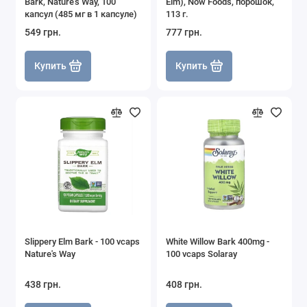
Bark, Nature's Way, 100
Elm), Now Foods, порошок,
капсул (485 мг в 1 капсуле)
113 г.
549 грн.
777 грн.
Купить
Купить
Slippery Elm Bark - 100 vcaps
White Willow Bark 400mg -
Nature's Way
100 vcaps Solaray
438 грн.
408 грн.