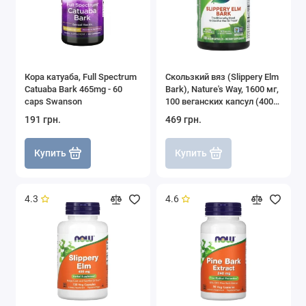
Кора катуаба, Full Spectrum
Скользкий вяз (Slippery Elm
Catuaba Bark 465mg - 60
Bark), Nature's Way, 1600 мг,
caps Swanson
100 веганских капсул (400
мг на капсулу)
191 грн.
469 грн.
Купить
Купить
4.3
4.6