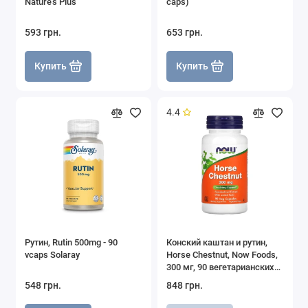
Nature's Plus
caps)
593 грн.
653 грн.
Купить
Купить
4.4
Рутин, Rutin 500mg - 90
Конский каштан и рутин,
vcaps Solaray
Horse Chestnut, Now Foods,
300 мг, 90 вегетарианских
капсул
548 грн.
848 грн.