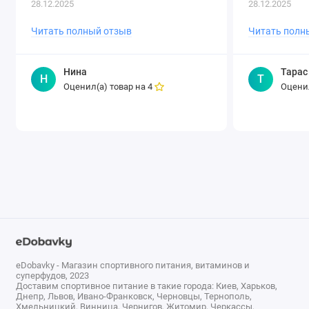
28.12.2025
28.12.2025
капсулах, растворяющихся внутри
организма и уберегающих от
Читать полный отзыв
Читать полн
неприятного вкуса и запаха
непосредственно в момент
Нина
Тарас
употребления. И если вы начнете
Н
Т
Оценил(а) товар на
Оценил
4
давать детям средство в капсулах с
приятным клубничным..
eDobavky - Магазин спортивного питания, витаминов и
суперфудов, 2023
Доставим спортивное питание в такие города: Киев, Харьков,
Днепр, Львов, Ивано-Франковск, Черновцы, Тернополь,
Хмельницкий, Винница, Чернигов, Житомир, Черкассы,