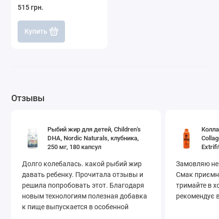
515 грн.
Купить
Отзывы
Рыбий жир для детей, Children's
Колла
DHA, Nordic Naturals, клубника,
Colla
250 мг, 180 капсул
Extrifi
Долго колебалась. какой рыбий жир
Замовляю не
давать ребенку. Прочитала отзывы и
Смак приємни
решила попробовать этот. Благодаря
тримайте в х
новым технологиям полезная добавка
рекомендує в
к пище выпускается в особенной
форме – в прозрачных желатиновых