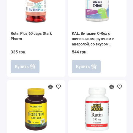
Rutin Plus 60 caps Stark
KAL, Витамин C-Rex с
Pharm
шиповником, рутином и
ацеролой, со вкусом
апельсина, 100
335 грн.
544 грн.
жевательных таблеток
Купить
Купить