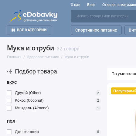
О нас
Блог
Отзывы о магазин
Спортивное питание
Ви
ВСЕ КАТЕГОРИИ
Мука и отруби
32 товара
Главная
Здоровое питание
Мука и отруби
Подбор товара
ВКУС
Популярны
Другой (Other)
2
Кокос (Coconut)
2
Миндаль (Almond)
1
ПОЛ
Для женщин
5