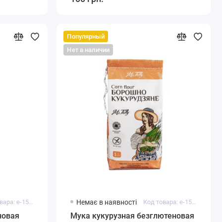
Популярный
Нет в наличии
Код товара: e-15131
Немає в наявності
Код товара: e-15105
новая
Мука кукурузная безглютеновая