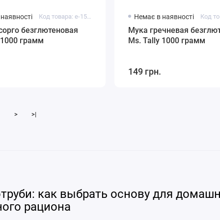
 наявності
Код товара: e-15110
Немає в наявності
сорго безглютеновая
Мука гречневая безглю
y 1000 грамм
Ms. Tally 1000 грамм
149 грн.
>
>|
отруби: как выбрать основу для домаш
ного рациона