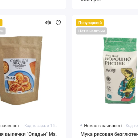
й
Популярный
ии
Нет в наличии
 наявності
Код товара: e-15104
Немає в наявності
я выпечки "Оладьи" Ms.
Мука рисовая безглюте