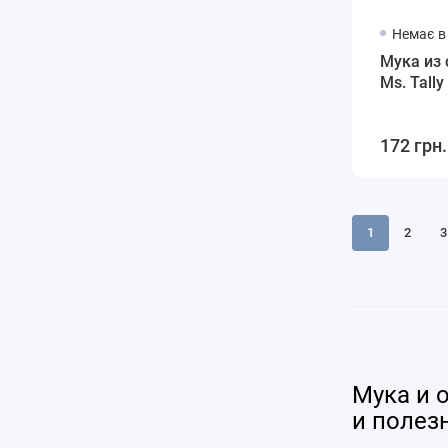
Немає в
Мука из 
Ms. Tall
172 грн.
1
2
3
Мука и 
и полез