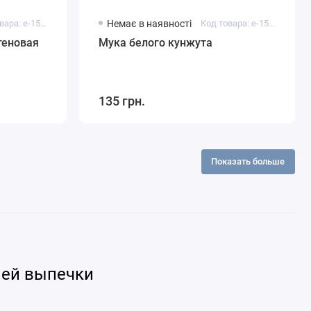
Код товара: e-15116
Немає в наявності
Код товара: e-15115
теновая
Мука белого кунжута
135 грн.
Показать больше
ней выпечки