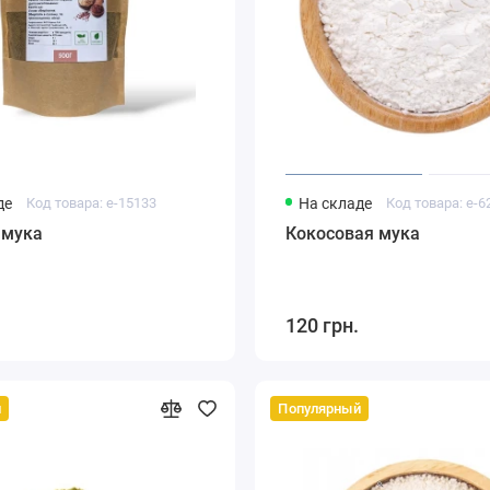
де
Код товара: e-15133
На складе
Код товара: e-6
 мука
Кокосовая мука
120 грн.
й
Популярный