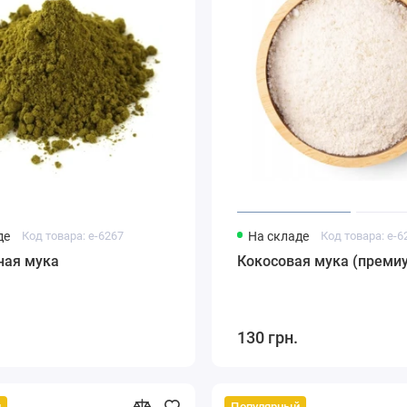
де
Код товара: e-6267
На складе
Код товара: e-6
ная мука
Кокосовая мука (преми
130 грн.
й
Популярный