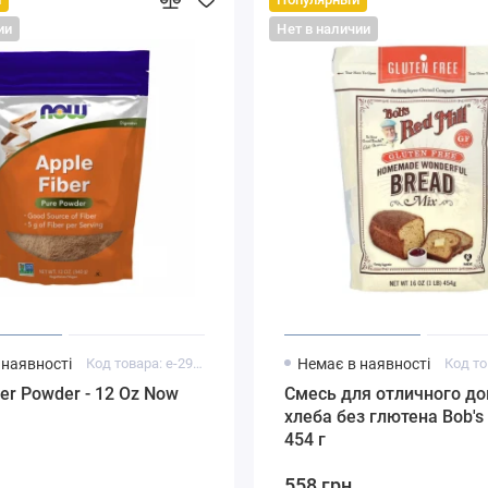
ии
Нет в наличии
 наявності
Код товара: e-29532
Немає в наявності
ber Powder - 12 Oz Now
Смесь для отличного д
хлеба без глютена Bob's 
454 г
558 грн.