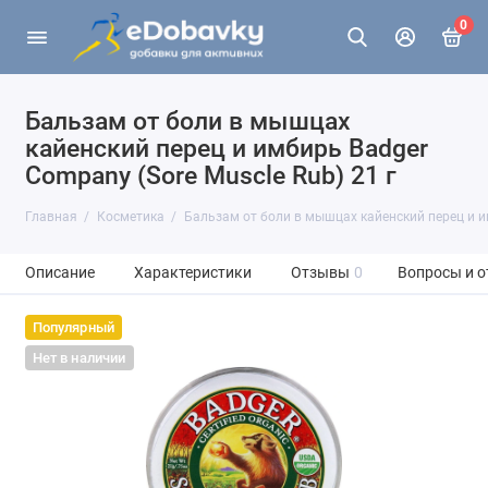
0
Бальзам от боли в мышцах
кайенский перец и имбирь Badger
Company (Sore Muscle Rub) 21 г
Главная
Косметика
Бальзам от боли в мышцах кайенский перец и им
Описание
Характеристики
Отзывы
0
Вопросы и о
Популярный
Нет в наличии