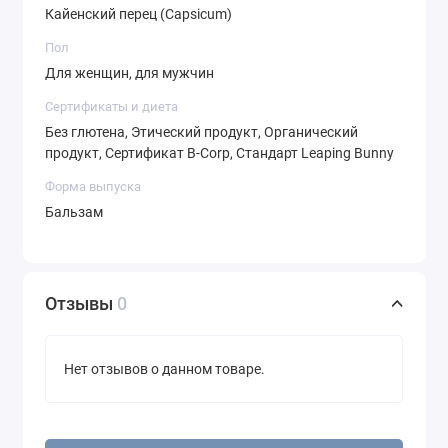
Кайенский перец (Capsicum)
Предупреждение
Пол
Для женщин, для мужчин
Внимание:
Тест на небольшой участок кожи до
Сертификаты и диета
полного использования.
Без глютена, Этический продукт, Органический
продукт, Сертификат B-Corp, Стандарт Leaping Bunny
Форма выпуска
Характеристики
Бальзам
Форма
Бальзам
выпуска
Отзывы
0
По
Боль
симптомам
Без глютена, Органический продукт,
Нет отзывов о данном товаре.
Сертификаты
Сертификат B-Corp, Стандарт Leaping
и диета
Bunny, Этичный продукт