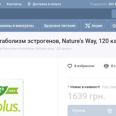
е
Контакты
Доставка и оплата
Поддержка
063 
тамины и минералы
Здоровое питание
Акции
аболизм эстрогенов, Nature's Way, 120 к
етаболизм эстрогенов, Nature's Way, 120 капсул
В избранное
В 
Немає в наявності
Код това
1639 грн.
Купить