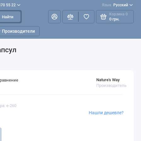
870 55 22
Язык
Русский
Корзина
0
Найти
0 грн.
Производители
апсул
Nature's Way
сравнение
Производитель
ра: e-260
Нашли дешевле?