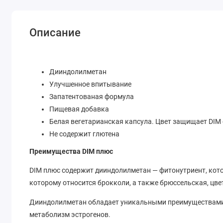
Описание
Дииндолилметан
Улучшенное впитывание
Запатентованая формула
Пищевая добавка
Белая вегетарианская капсула. Цвет защищает DIM 
Не содержит глютена
Преимущества DIM плюс
DIM плюс содержит дииндолилметан — фитонутриент, кото
которому относится брокколи, а также брюссельская, цве
Дииндолилметан обладает уникальными преимуществами
метаболизм эстрогенов.