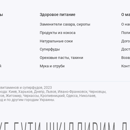
лы
Здоровое питание
О м
Заменители сахара, сиропы
О на
Продукты из кокоса
Поли
Натуральные соки
Дого
Суперфуды
Дост
Ореховые пасты, тахини
Возв
й
Мука и отруби
Конт
 витаминов и суперфудов, 2023
ода: Киев, Харьков, Днепр, Львов, Ивано-Франковск, Черновцы,
ов, Житомир, Черкассы, Кропивницкий, Одесса, Николаев,
од и по другим городам Украины.