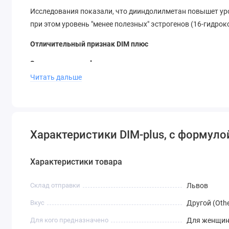
Исследования показали, что дииндолилметан повышет уро
при этом уровень "менее полезных" эстрогенов (16-гидрок
Отличительный признак DIM плюс
Запатентованая формула
Читать дальше
Содержит запатентованую формулу биокомплекса DIM—ус
дииндолилметана.
Улучшенное усвоение
Характеристики DIM-plus, с формуло
Биологическая доступность DIM-plus превосходит постоя
предшественника, индол-3-карбинол (I3C). Употребляя ком
стабилизированную и консистентную дозу дииндолилмета
Характеристики товара
Овощи, которые защищают организм
Склад отправки
Львов
Для увеличения содержания фитонутриентов DIM-plus так
Вкус
Другой (Othe
Для кого предназначено
Для женщин
Рекомендации по Применению