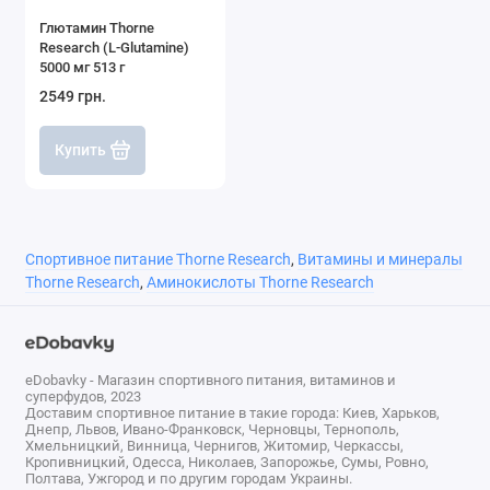
на порцию
суточной
Глютамин Thorne
потребности
Research (L-Glutamine)
5000 мг 513 г
L-Глютамин
500 мг
*
2549 грн.
* Daily Value (DV) не установлен.
Купить
Характеристики
Форма выпуска
Вегетарианская капсула
Спортивное питание Thorne Research
,
Витамины и минералы
Thorne Research
,
Аминокислоты Thorne Research
По симптомам
Пищеварение, желудок
Сертификаты и диета
Гипоаллергенный
Для кого предназначено
Для женщин, Для мужчин
eDobavky - Магазин спортивного питания, витаминов и
суперфудов, 2023
Доставим спортивное питание в такие города: Киев, Харьков,
Днепр, Львов, Ивано-Франковск, Черновцы, Тернополь,
Хмельницкий, Винница, Чернигов, Житомир, Черкассы,
Кропивницкий, Одесса, Николаев, Запорожье, Сумы, Ровно,
Полтава, Ужгород и по другим городам Украины.