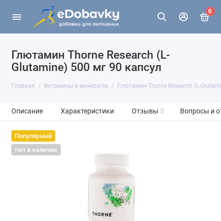
0
Глютамин Thorne Research (L-
Glutamine) 500 мг 90 капсул
Главная
Витамины и минералы
Глютамин Thorne Research (L-Glutami
Описание
Характеристики
Отзывы
0
Вопросы и о
Популярный
Нет в наличии