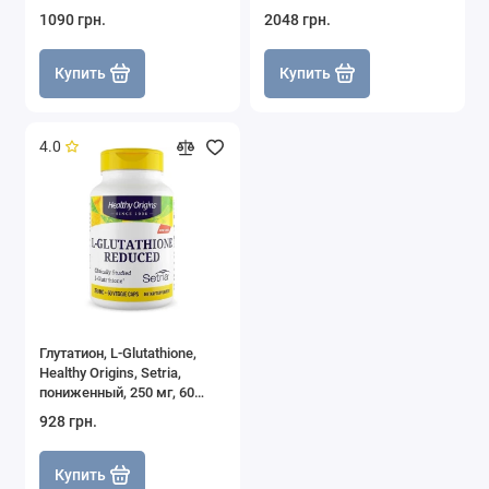
гелевых капсул
капcул
1090 грн.
2048 грн.
Купить
Купить
4.0
Глутатион, L-Glutathione,
Healthy Origins, Setria,
пониженный, 250 мг, 60
капсул
928 грн.
Купить