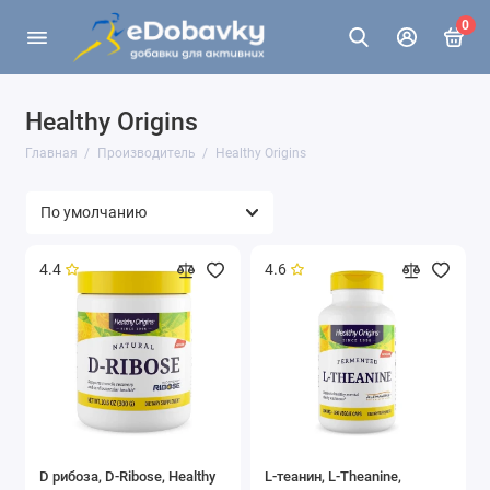
0
Healthy Origins
Главная
Производитель
Healthy Origins
4.4
4.6
D рибоза, D-Ribose, Healthy
L-теанин, L-Theanine,