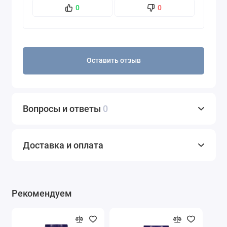
яиц, Кошерный продукт,
0
0
диета
Соответствует стандарту качества
GMP
Для кого
Для женщин, Для мужчин
предназначено
Оставить отзыв
Активных
1000 мг
компонентов
Вопросы и ответы
0
Доставка и оплата
Рекомендуем