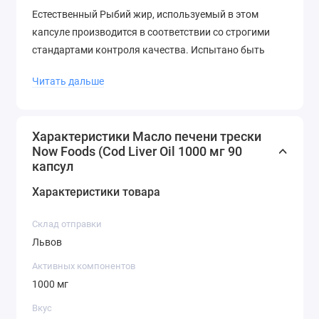
Естественный Рыбий жир, используемый в этом
капсуле производится в соответствии со строгими
стандартами контроля качества. Испытано быть
свободным от потенциально вредных уровней
Читать дальше
загрязняющих веществ ПХД, диоксинов и ртути и
других тяжелых металлов.
Этот дополнительный продукт сила имеет более
Характеристики Масло печени трески
Рыбий жир (1000 мг на капсулу), чем наш Рыбий жир
Now Foods (Cod Liver Oil 1000 мг 90
капсул
650 мг продукта мягкого геля.
Характеристики товара
Рекомендации по применению
Склад отправки
Принимать по 1 капсуле в день с едой.
Львов
Другие ингредиенты
Активных компонентов
1000 мг
Softgel капсула (бычий желатин, глицерин, вода).
Вкус