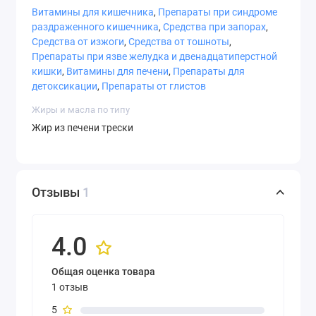
Витамины для кишечника
,
Препараты при синдроме
Состав
раздраженного кишечника
,
Средства при запорах
,
Serving Size
: 1 Softgel
Средства от изжоги
,
Средства от тошноты
,
Препараты при язве желудка и двенадцатиперстной
Количество
% от
кишки
,
Витамины для печени
,
Препараты для
на порцию
суточной
детоксикации
,
Препараты от глистов
потребности
Жиры и масла по типу
Calories
10
Жир из печени трески
Calories from Fat
10
Total Fat
1 g
2%*
Отзывы
Vitamin A (from Retinyl
1
1,000 IU
20%
Palmitate and Cod Liver
Oil)
4.0
Vitamin D3 (from
400 IU
100%
Cholecalciferol and Cod
Общая оценка товара
Liver Oil)
1 отзыв
Cod Liver Oil
1 g (1,000
†
5