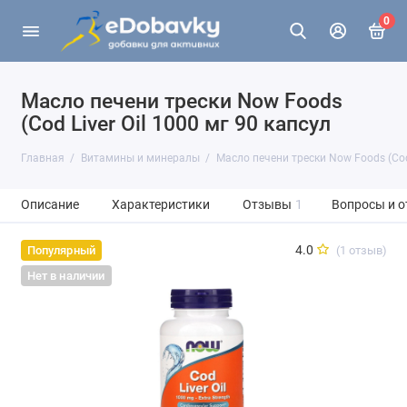
0
Масло печени трески Now Foods
(Cod Liver Oil 1000 мг 90 капсул
Главная
Витамины и минералы
Масло печени трески Now Foods (Cod 
Описание
Характеристики
Отзывы
1
Вопросы и о
4.0
(1 отзыв)
Популярный
Нет в наличии