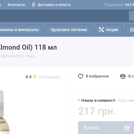
е
Контакты
Доставка и оплата
Поддержка
063 
тамины и минералы
Здоровое питание
Акции
lmond Oil) 118 мл
(Almond Oil) 118 мл
В избранное
В 
4.4
(5 отзывов)
Немає в наявності
Код това
217 грн.
Купить