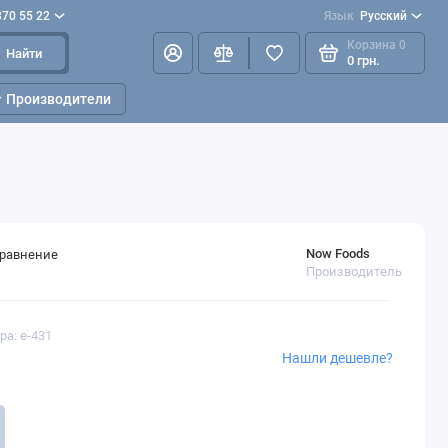
870 55 22
Язык
Русский
Корзина
0
Найти
0 грн.
Производители
Now Foods
сравнение
Производитель
ра: e-431
Нашли дешевле?