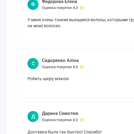
Федорова Елена
Ф
Оценка покупки 4.0
У меня очень тонкие вьющиеся волосы, которыми тру
на моих волосах.
Сидоренко Аліна
С
Оценка покупки 4.0
Робить шкіру м'якою
Дарина Семотюк
Д
Оценка покупки 4.0
Доставка была так быстро! Спасибо!