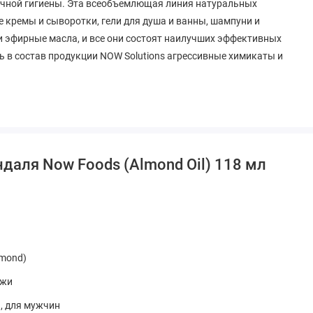
личной гигиены. Эта всеобъемлющая линия натуральных
кремы и сыворотки, гели для душа и ванны, шампуни и
 и эфирные масла, и все они состоят наилучших эффективных
ь в состав продукции NOW Solutions агрессивные химикаты и
льную линию продуктов.
е в нужную область. После очищения лица вмассируйте 3-5
ие на область вокруг глаз.
даля Now Foods (Almond Oil) 118 мл
lmond)
ожи
тестируется на животных
, для мужчин