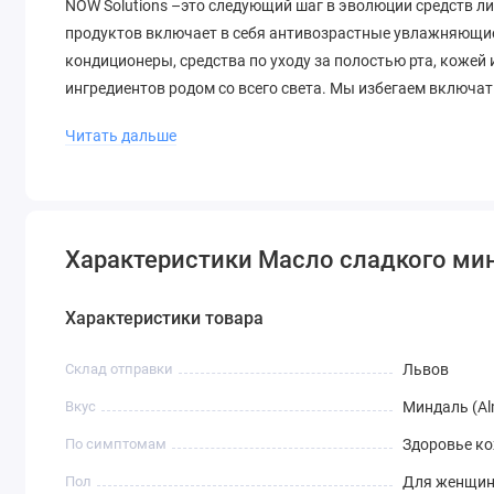
NOW Solutions –это следующий шаг в эволюции средств 
продуктов включает в себя антивозрастные увлажняющие 
кондиционеры, средства по уходу за полостью рта, кожей
ингредиентов родом со всего света. Мы избегаем включат
синтетические ингредиенты, чтобы создать более натура
Читать дальше
Рекомендации по Применению
Разотрите несколько капель между ладоней и вмассируйт
капель миндального масла в кожу, обращая особое вниман
Характеристики Масло сладкого мин
Характеристики товара
Характеристики
Склад отправки
Львов
Вкус
Миндаль (A
Форма выпуска
Масло
По симптомам
Здоровье кожи
По симптомам
Здоровье к
Сертификаты и диета
Без ГМО, Без гексана, Продукт не 
Пол
Для женщин