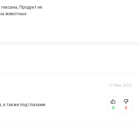
 гексана, Продукт не
 на животных
12 Мая, 2025
и, а также под глазами
0
0