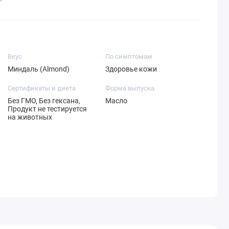
Вкус
По симптомам
Миндаль (Almond)
Здоровье кожи
Сертификаты и диета
Форма выпуска
Без ГМО, Без гексана,
Масло
Продукт не тестируется
на животных