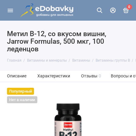
0
Метил B-12, со вкусом вишни,
Jarrow Formulas, 500 мкг, 100
леденцов
Главная
Витамины и минералы
Витамины
Витамины группы В
Описание
Характеристики
Отзывы
0
Вопросы и о
Популярный
Нет в наличии