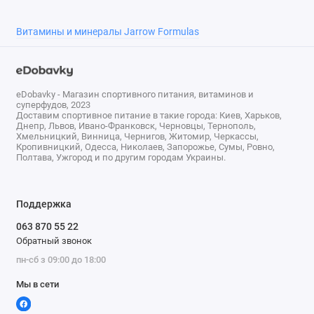
веганов
Для кого
Витамины и минералы Jarrow Formulas
Для женщин, Для мужчин
предназначено
Активных
500 микрограмм
компонентов
eDobavky - Магазин спортивного питания, витаминов и
суперфудов, 2023
Доставим спортивное питание в такие города: Киев, Харьков,
Днепр, Львов, Ивано-Франковск, Черновцы, Тернополь,
Хмельницкий, Винница, Чернигов, Житомир, Черкассы,
Кропивницкий, Одесса, Николаев, Запорожье, Сумы, Ровно,
Полтава, Ужгород и по другим городам Украины.
Поддержка
063 870 55 22
Обратный звонок
пн-сб з 09:00 до 18:00
Мы в сети