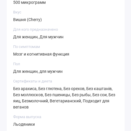
500 микрограмм
орехов.
Вкус
Предупреждения
Вишня (Cherry)
Для кого предназначено
Примечание:
цвет продукта естественно варьируется
Для женщин, Для мужчин
от светло-розового до красного.
По симптомам
Примечание.
Пр наличии заболеваний,
Мозг и когнитивная функция
беременности, грудном кормлении, попытке
Пол
забеременеть, приеме лекарств, а также лицам
Для женщин, для мужчин
моложе 18 лет, необходимо проконсультироваться с
Сертификаты и диета
врачом, прежде, чем использовать данный продукт.
Без арахиса, Без глютена, Без орехов, Без каштанів,
Хранить в недоступном для детей месте.
Без моллюсков, Без пшеницы, Без рыбы, Без сои, Без
яиц, Безмолочний, Вегетарианский, Подходит для
Состав
веганов
Размер порции:
1 леденец
Форма выпуска
Льодяники
Порций в упаковке:
100