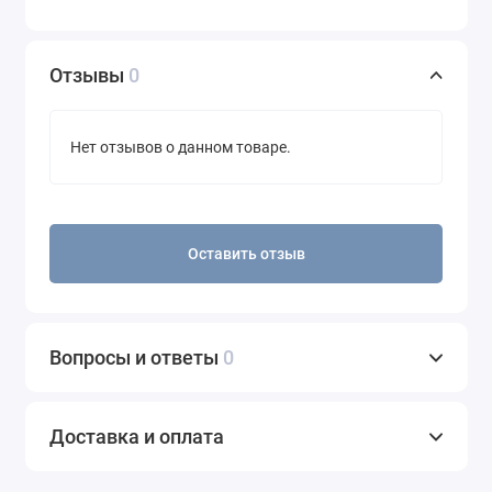
Количество
% от
на порцию
суточной
потребности*
Отзывы
0
Метилкобаламин
500 мкг
20830%
(метил В12)
Нет отзывов о данном товаре.
Характеристики
Оставить отзыв
Форма
Леденцы
выпуска
По симптомам
Мозг и когнитивная функция
Вопросы и ответы
0
Без арахиса, Без глютена, Без
каштанов, Без моллюсков, Без
Сертификаты и
орехов, Без пшеницы, Без рыбы, Без
Доставка и оплата
диета
сои, Без яиц, Безмолочный,
Вегетарианский, Подходит для