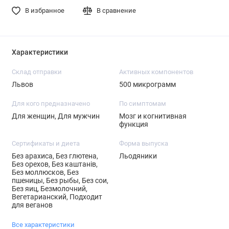
В избранное
В сравнение
Характеристики
Склад отправки
Активных компонентов
Львов
500 микрограмм
Для кого предназначено
По симптомам
Для женщин, Для мужчин
Мозг и когнитивная
функция
Сертификаты и диета
Форма выпуска
Без арахиса, Без глютена,
Льодяники
Без орехов, Без каштанів,
Без моллюсков, Без
пшеницы, Без рыбы, Без сои,
Без яиц, Безмолочний,
Вегетарианский, Подходит
для веганов
Все характеристики