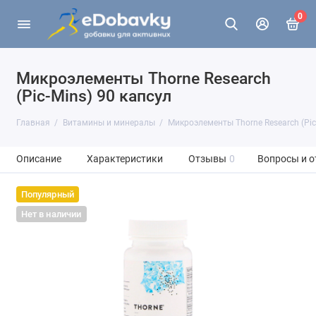
0
Микроэлементы Thorne Research
(Pic-Mins) 90 капсул
Главная
Витамины и минералы
Микроэлементы Thorne Research (Pic
Описание
Характеристики
Отзывы
0
Вопросы и о
Популярный
Нет в наличии