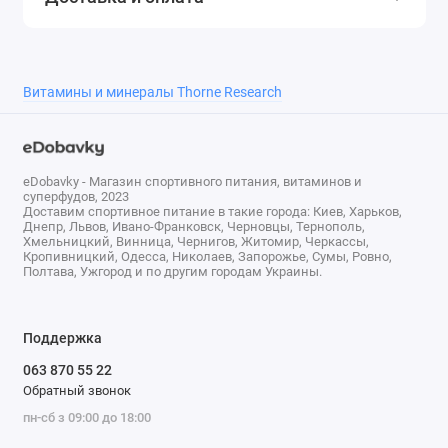
По симптомам
Сердце, кровообращение
Для кого предназначено
Для женщин, Для мужчин
Витамины и минералы Thorne Research
eDobavky - Магазин спортивного питания, витаминов и
суперфудов, 2023
Доставим спортивное питание в такие города: Киев, Харьков,
Днепр, Львов, Ивано-Франковск, Черновцы, Тернополь,
Хмельницкий, Винница, Чернигов, Житомир, Черкассы,
Кропивницкий, Одесса, Николаев, Запорожье, Сумы, Ровно,
Полтава, Ужгород и по другим городам Украины.
Поддержка
063 870 55 22
Обратный звонок
пн-сб з 09:00 до 18:00