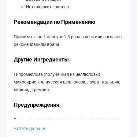
Не содержит глютена
Рекомендации по Применению
Принимать по 1 капсуле 1-3 раза в день или согласно
рекомендациям врача.
Другие Ингредиенты
Гипромеллоза (полученная из целлюлозы),
микрокристаллическая целлюлоза, лаурат кальция,
диоксид кремния.
Предупреждения
Контроль вскрытия:
использовать только в случае
целостности упаковки.
Читать дальше