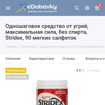
0
Одношаговое средство от угрей,
максимальная сила, без спирта,
Stridex, 90 мягких салфеток
Главная
Косметика
Одношаговое средство от угрей, максимальная си
Описание
Характеристики
Отзывы
1
Вопросы и о
4.0
(1 отзыв)
Популярный
Нет в наличии