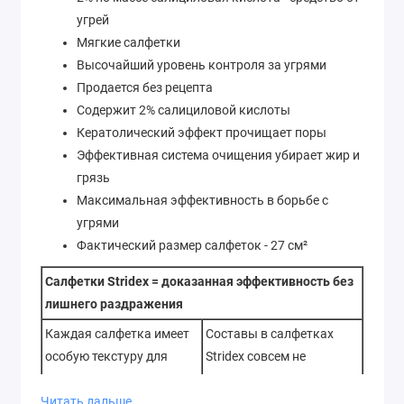
угрей
Мягкие салфетки
Высочайший уровень контроля за угрями
Продается без рецепта
Содержит 2% салициловой кислоты
Кератолический эффект прочищает поры
Эффективная система очищения убирает жир и
грязь
Максимальная эффективность в борьбе с
угрями
Фактический размер салфеток - 27 см²
Салфетки Stridex = доказанная эффективность без
лишнего раздражения
Каждая салфетка имеет
Составы в салфетках
особую текстуру для
Stridex совсем не
лучшего очищения и
содержат спирта и
Читать дальше
приятных ощущений.
эффективно действуют