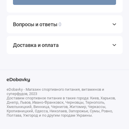
обратиться за получением медицинской помощи или
в токсикологический центр.
Вопросы и ответы
0
Активный компонент
Цель
Салициловая кислота
Лечение акне
2,0% (мас. / Мас.)
Доставка и оплата
Неактивные ингредиенты:
лаурилсульфат
аммония, ксиленсульфонат аммония, лимонная
кислота, гидантоин DMDM, ароматизатор, ментол,
PPG-5-ceteth-20, очищенная вода, симетикон, борат
натрия, тетранатрий ЭДТА
eDobavky - Магазин спортивного питания, витаминов и
суперфудов, 2023
Доставим спортивное питание в такие города: Киев, Харьков,
Днепр, Львов, Ивано-Франковск, Черновцы, Тернополь,
Характеристики
Хмельницкий, Винница, Чернигов, Житомир, Черкассы,
Кропивницкий, Одесса, Николаев, Запорожье, Сумы, Ровно,
Полтава, Ужгород и по другим городам Украины.
Форма выпуска
Салфетка
По симптомам
Здоровье кожи