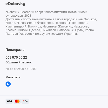
воспалительный ответ организма, является мощным
средством для борьбы со свободными радикалами и
eDobavky - Магазин спортивного питания, витаминов и
продемонстрировала более высокую эффективность
суперфудов, 2023
по сравнению со стандартной смесью форм "R" и "S",
Доставим спортивное питание в такие города: Киев, Харьков,
Днепр, Львов, Ивано-Франковск, Черновцы, Тернополь,
которая обычно входит в состав добавок с альфа-
Хмельницкий, Винница, Чернигов, Житомир, Черкассы,
Кропивницкий, Одесса, Николаев, Запорожье, Сумы, Ровно,
липоевой кислотой.
Полтава, Ужгород и по другим городам Украины.
Уникальный R-липоат натрия – это антиоксидант
"нового поколения"
Поддержка
Новая форма R-липоевой кислоты была обнаружена
063 870 55 22
в ходе специальных исследований и разработок и
Обратный звонок
представляет собой средство для антиоксидантной
пн-сб з 09:00 до 18:00
защиты "нового поколения". R-липоевая кислота
Мы в сети
продемонстрировала высочайшую биодоступность,
стабильность и множество полезных свойств.
Однако с помощью нашего революционного процесса
мы превращаем биологически активную "R" форму
липоевой кислоты в R-липоат натрия, который в ходе