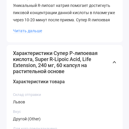
Уникальный R-липоат натрия помогает достигнуть
пиковой концентрации данной кислоты в плазме уже
через 10-20 минут после приема. Супер R-липоевая
кислота снабжает организм более активной "R"
Читать дальше
формой липоевой кислоты в отличие от других
подобных добавок. Попробуйте добавку с липоевой
кислотой нового поколения уже сегодня!
Характеристики Супер Р-липоевая
кислота, Super R-Lipoic Acid, Life
Краткий обзор преимуществ
Extension, 240 мг, 60 капсул на
растительной основе
Мощный антиоксидант, поддерживающий
нормальный уровень липоата в плазме
Характеристики товара
Защищает организм от окислительного стресса
Поддерживает здоровую работу митохондрий
Склад отправки
Сохраняет характерный для молодого возраста
Львов
уровень клеточной энергии
Вкус
Мощный антиоксидант, поддерживающий пиковый
Другой (Other)
уровень в плазме
Для кого предназначено