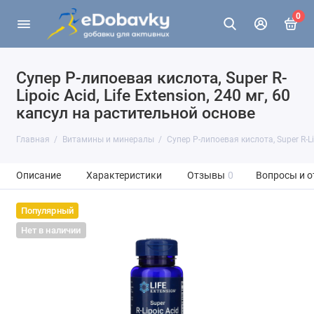
0
Супер Р-липоевая кислота, Super R-
Lipoic Acid, Life Extension, 240 мг, 60
капсул на растительной основе
Главная
Витамины и минералы
Супер Р-липоевая кислота, Super R-Li
Описание
Характеристики
Отзывы
0
Вопросы и о
Популярный
Нет в наличии