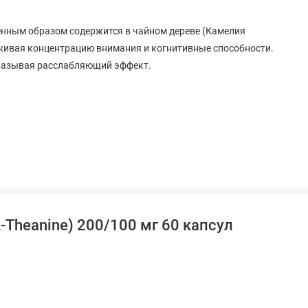
венным образом содержится в чайном дереве (Камелия
рживая концентрацию внимания и когнитивные способности.
оказывая расслабляющий эффект.
ти, предпочтительно на пустой желудок.
льный источник) и диоксид кремния.
-Theanine) 200/100 мг 60 капсул
рыбы, моллюсков или ингредиентов орехового дерева.
угие ингредиенты, содержащие эти аллергены.
 как в нашем обычном прочном продукте (100 мг на капсулу).