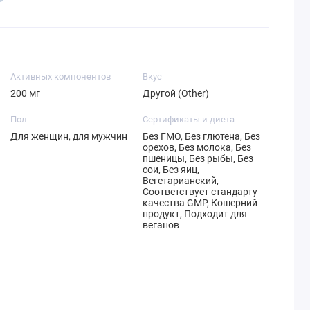
Активных компонентов
Вкус
200 мг
Другой (Other)
Пол
Сертификаты и диета
Для женщин, для мужчин
Без ГМО, Без глютена, Без
орехов, Без молока, Без
пшеницы, Без рыбы, Без
сои, Без яиц,
Вегетарианский,
Соответствует стандарту
качества GMP, Кошерний
продукт, Подходит для
веганов