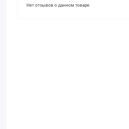
Нет отзывов о данном товаре.
Характеристики
Форма
Вегетарианская капсула
выпуска
По
Сердце, кровообращение
симптомам
Сертификаты
Без ГМО, Без глютена, Без молока, Без орех
и диета
Кошерный продукт, Подходит для веганов,
Активных
200 мг
компонентов