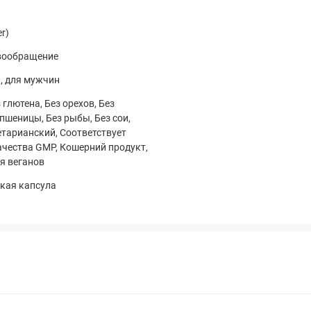
r)
овообращение
 случае беременности/кормления грудью, приема
вания следует проконсультироваться с врачом перед
, для мужчин
й месте.
 глютена, Без орехов, Без
 пшеницы, Без рыбы, Без сои,
гетарианский, Соответствует
ачества GMP, Кошерний продукт,
я веганов
кая капсула
Количество на
% от суточной
порцию
потребности
200 мг
*
100 мг
*