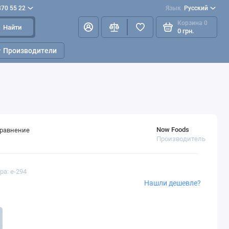
870 55 22
Язык
Русский
Корзина
0
Найти
0 грн.
Производители
Now Foods
сравнение
Производитель
ра: e-294
Нашли дешевле?