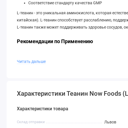
Соответствие стандарту качества GMP
L-теанин - это уникальная аминокислота, которая естест
китайская). L-теанин способствует расслаблению, подде
L-теанин также может поддерживать здоровье сосудов, 
Рекомендации по Применению
Принимайте по 1 капсуле 1 - 2 раза в день по необходимос
Читать дальше
Другие Ингредиенты
Овощной полисахарид (капсула), стеарат магния (растите
Характеристики Теанин Now Foods (L
Не производится из пшеницы, глютена, сои, молока, яиц, 
Производится в установке GMP, которая обрабатывает др
Характеристики товара
Этот продукт имеет дважды L-теанин (200 мг на капсулу),
Склад отправки
Львов
Предупреждения