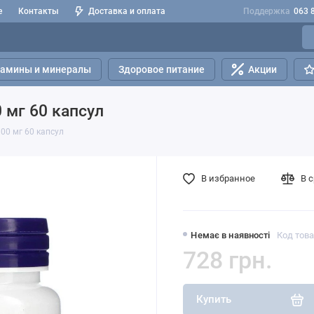
е
Контакты
Доставка и оплата
Поддержка
063 
тамины и минералы
Здоровое питание
Акции
 мг 60 капсул
100 мг 60 капсул
В избранное
В 
Немає в наявності
Код това
728 грн.
Купить