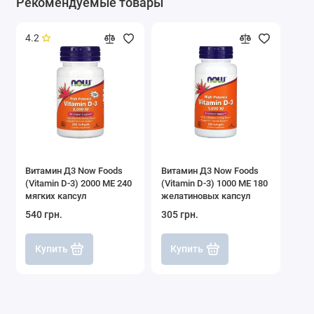
Рекомендуемые товары
Сертификаты и
пшеницы, Без рыбы, Без сои, Без
диета
яиц, Кошерный продукт,
4.2
Соответствует стандарту качества
GMP
Для кого
Для женщин, Для мужчин
предназначено
Активных
400 МЕ
компонентов
Витамин Д3 Now Foods
Витамин Д3 Now Foods
(Vitamin D-3) 2000 МЕ 240
(Vitamin D-3) 1000 МЕ 180
мягких капсул
желатиновых капсул
540 грн.
305 грн.
Купить
Купить