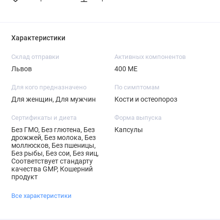
Характеристики
Склад отправки
Активных компонентов
Львов
400 МЕ
Для кого предназначено
По симптомам
Для женщин, Для мужчин
Кости и остеопороз
Сертификаты и диета
Форма выпуска
Без ГМО, Без глютена, Без
Капсулы
дрожжей, Без молока, Без
моллюсков, Без пшеницы,
Без рыбы, Без сои, Без яиц,
Соответствует стандарту
качества GMP, Кошерний
продукт
Все характеристики