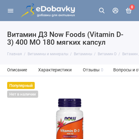
0
Витамин Д3 Now Foods (Vitamin D-
3) 400 МО 180 мягких капсул
Главная
Витамины и минералы
Витамины
Витамин D
Витамин 
Описание
Характеристики
Отзывы
0
Вопросы и о
Популярный
Нет в наличии