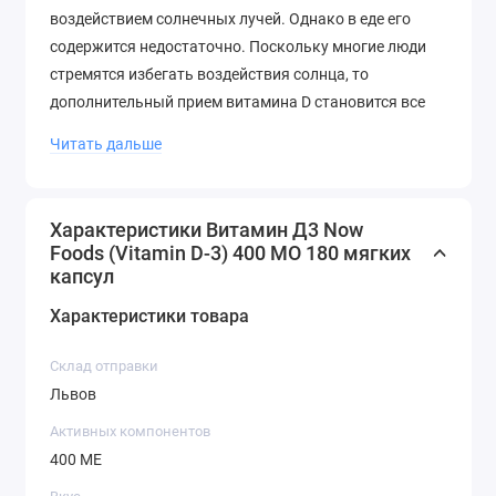
воздействием солнечных лучей. Однако в еде его
содержится недостаточно. Поскольку многие люди
стремятся избегать воздействия солнца, то
дополнительный прием витамина D становится все
более необходимым для организма.
Читать дальше
Рекомендации по применению
Характеристики Витамин Д3 Now
Принимайте по 1 капсуле 1-2 раза в день вместе с
Foods (Vitamin D-3) 400 МО 180 мягких
пищей.
капсул
Характеристики товара
Другие ингредиенты
Склад отправки
Оливковое масло высшего качества и капсулы с
Львов
мягким гелем (бычий желатин, вода, глицерин)
Активных компонентов
Не производится с компонентами дрожжей, пшеницы,
400 МЕ
глютена, сои, молока, яиц, рыб или моллюсков.