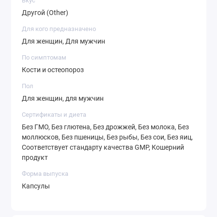
Вкус
Производится в установке GMP, которая
Другой (Other)
обрабатывает другие ингредиенты, содержащие эти
аллергены.
Для кого предназначено
Для женщин, Для мужчин
Предупреждения
По симптомам
Кости и остеопороз
Внимание:
Продукт предназначен только для
взрослых. В случае беременности/кормления грудью,
Пол
приема медицинских препаратов или наличия
Для женщин, для мужчин
какого-либо заболевания следует
Сертификаты и диета
проконсультироваться с врачом перед
Без ГМО, Без глютена, Без дрожжей, Без молока, Без
употреблением продукта. Хранить в недоступном для
моллюсков, Без пшеницы, Без рыбы, Без сои, Без яиц,
детей месте.
Соответствует стандарту качества GMP, Кошерний
продукт
Продукт может естественным образом менять цвет.
Форма выпуска
После вскрытия упаковки хранить в прохладном,
Капсулы
сухом месте.
Состав