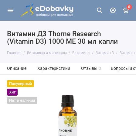
0
Витамин Д3 Thorne Research
(Vitamin D3) 1000 МЕ 30 мл капли
Главная
Витамины и минералы
Витамины
Витамин D
Витамин 
Описание
Характеристики
Отзывы
0
Вопросы и о
Популярный
Хит
Нет в наличии