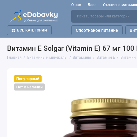
О нас
Блог
Отзывы о магазин
Спортивное питание
Ви
ВСЕ КАТЕГОРИИ
Витамин E Solgar (Vitamin E) 67 мг 10
Главная
Витамины и минералы
Витамины
Витамин Е
Витамин E
Популярный
Нет в наличии