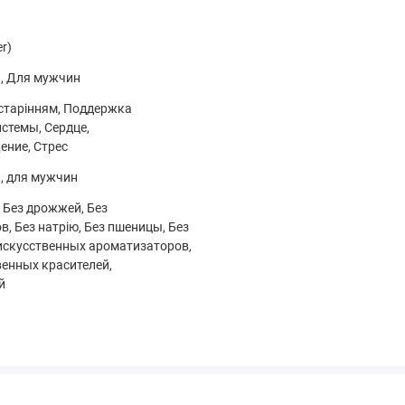
При появлении побочных эффектов прекратите прием и
те. Хранить при комнатной температуре. Не использовать,
r)
дена.
, Для мужчин
 старінням, Поддержка
стемы, Сердце,
ние, Стрес
Количество на
% от суточной
, для мужчин
порцию
потребности
, Без дрожжей, Без
67 мг
447%
в, Без натрію, Без пшеницы, Без
6,69 мг
**
 искусственных ароматизаторов,
венных красителей,
)
й