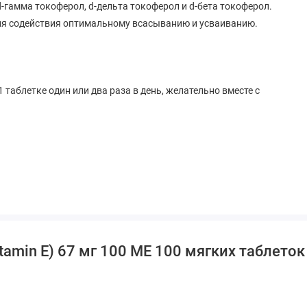
-гамма токоферол, d-дельта токоферол и d-бета токоферол.
для содействия оптимальному всасыванию и усваиванию.
таблетке один или два раза в день, желательно вместе с
ахар, натрий, искусственный ароматизатор, подсластитель,
tamin E) 67 мг 100 МЕ 100 мягких таблеток
едицинских препаратов, ожидании плановой медицинской или
ний обратитесь к практикующему врачу, прежде чем