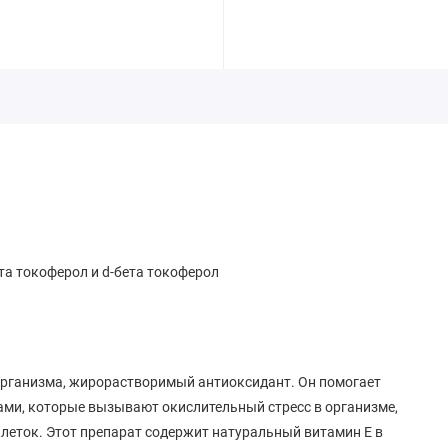
та токоферол и d-бета токоферол
 организма, жирорастворимый антиоксидант. Он помогает
ми, которые вызывают окислительный стресс в организме,
леток. Этот препарат содержит натуральный витамин E в