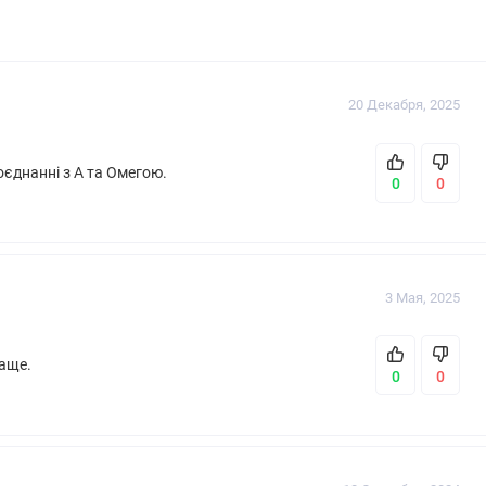
й системы, Сердце, кровообращение, Стресс
нных ароматизаторов, Без искусственных красителей, Без
20 Декабря, 2025
Без сахара, Безмолочный
оєднанні з А та Омегою.
0
0
3 Мая, 2025
раще.
0
0