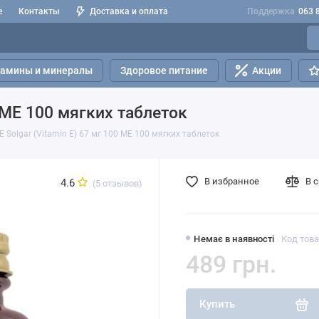
е
Контакты
Доставка и оплата
Поддержка
063 
тамины и минералы
Здоровое питание
Акции
0 МЕ 100 мягких таблеток
 Solgar (Vitamin E) 67 мг 100 МЕ 100 мягких таблеток
В избранное
В 
4.6
(5 отзывов)
Немає в наявності
Код това
489 грн.
Купить