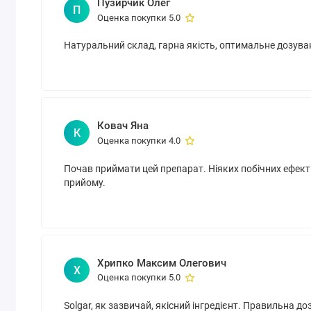
Пузирчик Олег
П
Оценка покупки 5.0
Натуральний склад, гарна якість, оптимальне дозува
Ковач Яна
К
Оценка покупки 4.0
Почав приймати цей препарат. Ніяких побічних ефекті
прийому.
Хрипко Максим Олегович
Х
Оценка покупки 5.0
Solgar, як зазвичай, якісний інгредієнт. Правильна до