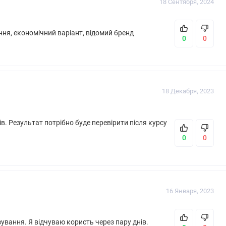
18 Сентября, 2024
ння, економічний варіант, відомий бренд
0
0
18 Декабря, 2023
в. Результат потрібно буде перевірити після курсу
0
0
16 Января, 2023
зування. Я відчуваю користь через пару днів.