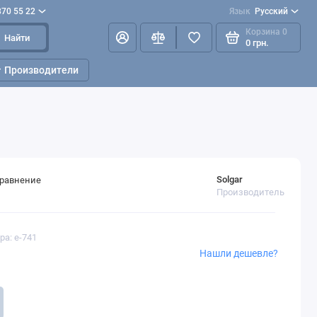
870 55 22
Язык
Русский
Корзина
0
Найти
0 грн.
Производители
Solgar
сравнение
Производитель
ра: e-741
Нашли дешевле?