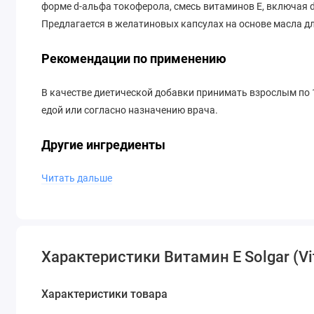
форме d-альфа токоферола, смесь витаминов Е, включая d
Предлагается в желатиновых капсулах на основе масла 
Рекомендации по применению
В качестве диетической добавки принимать взрослым по 1 
едой или согласно назначению врача.
Другие ингредиенты
Читать дальше
Сафлоровое масло, желатин, растительный глицерин.
Без: Клейковина, пшеница, молочные продукты, дрожжи, с
консерванты и цвет.
Характеристики Витамин E Solgar (Vi
Предупреждения
В случае беременности, кормления грудью, при приеме м
Характеристики товара
хирургической процедуры или в случае наличия заболева