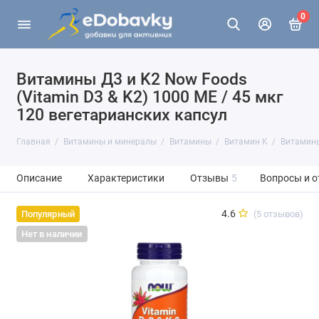
0
Витамины Д3 и K2 Now Foods
(Vitamin D3 & K2) 1000 МЕ / 45 мкг
120 вегетарианских капсул
Главная
Витамины и минералы
Витамины
Витамин K
Витамины
Описание
Характеристики
Отзывы
5
Вопросы и о
4.6
(5 отзывов)
Популярный
Нет в наличии