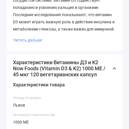
сосудистой системы. Витамин D3 содействует
попаданию и усвоению кальция в организме.
Последние исследования показывают, что витамин
D3 может играть важную роль в действии инсулина и
метаболизме глюкозы, а также важен для иммунной
системы. Витамин K важен для формирования
Читать дальше
здоровых, сильных костей. Роль витамина K для
здоровья артерий состоит в том, то он поддерживает
правильный обмен кальция в сердечно-сосудистых
Характеристики Витамины Д3 и K2
структурах. Витамин K2 представляет собой
Now Foods (Vitamin D3 & K2) 1000 МЕ /
активную и биологически доступную форму
45 мкг 120 вегетарианских капсул
витамина K.
Характеристики товара
Рекомендации по Применению
Склад отправки
Львов
Принимайте 1 капсулу 1–2 раза в день с пищей.
Активных компонентов
Другие Ингредиенты
1000 МЕ