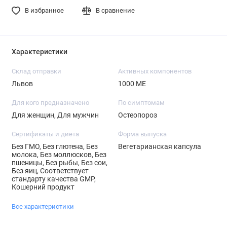
В избранное
В сравнение
Характеристики
Склад отправки
Активных компонентов
Львов
1000 МЕ
Для кого предназначено
По симптомам
Для женщин, Для мужчин
Остеопороз
Сертификаты и диета
Форма выпуска
Без ГМО, Без глютена, Без
Вегетарианская капсула
молока, Без моллюсков, Без
пшеницы, Без рыбы, Без сои,
Без яиц, Соответствует
стандарту качества GMP,
Кошерний продукт
Все характеристики