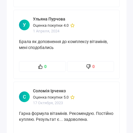
предназначено
Активных
1000 МЕ
Ульяна Пурчова
компонентов
У
Оценка покупки 4.0
1 Апреля, 2024
Брала як доповнення до комплексу вітамінів,
мені сподобались
0
0
Соломія Ірченко
С
Оценка покупки 5.0
17 Октября, 2023
Гарна формула вітамінів. Рекомендую. Постійно
купляю. Результат є... задоволена.