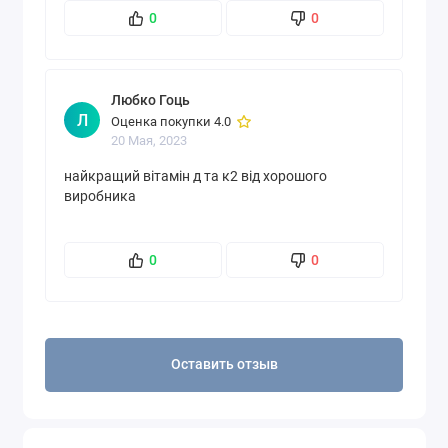
0
0
Любко Гоць
Л
Оценка покупки 4.0
20 Мая, 2023
найкращий вітамін д та к2 від хорошого
виробника
0
0
Оставить отзыв