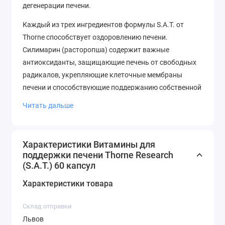
дегенерации печени.
Каждый из трех ингредиентов формулы S.A.T. от
Thorne способствует оздоровлению печени.
Силимарин (расторопша) содержит важные
антиоксиданты, защищающие печень от свободных
радикалов, укрепляющие клеточные мембраны
печени и способствующие поддержанию собственной
антиоксидантной защиты печени. Артишок (Cynara
Читать дальше
scolymus) издавна используется для поддержки
печени. Куркума в китайской и аюрведической
медицинских традициях использовалась для
Характеристики Витамины для
поддержки функции печени. Основным действующим
поддержки печени Thorne Research
веществом куркумы является куркумин. S.A.T.
(S.A.T.) 60 капсул
содержит силимарин и куркумин в фосфолипидных
Характеристики товара
соединениях (соответственно, Siliphos и Meriva) для
улучшения их усвояемости и защитных свойств
Склад отправки
печени.
Львов