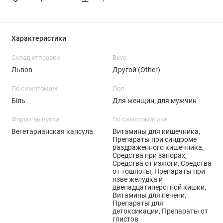
Характеристики
Склад отправки
Вкус
Львов
Другой (Other)
По симптомам
Пол
Біль
Для женщин, для мужчин
Форма выпуска
По симптоматике
Вегетарианская капсула
Витамины для кишечника,
Препараты при синдроме
раздраженного кишечника,
Средства при запорах,
Средства от изжоги, Средства
от тошноты, Препараты при
язве желудка и
двенадцатиперстной кишки,
Витамины для печени,
Препараты для
детоксикации, Препараты от
глистов