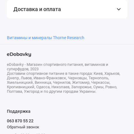
печень флавоноидов в мембраны клеток печени.
Доставка и оплата
Исследования показывают, что данный комплекс
силибина и фосфолипидов обеспечивает более
хорошее усвоение организмом по сравнению с
традиционными продуктами на базе расторопши.
Витамины и минералы Thorne Research
Рекомендации по Применению
eDobavky - Магазин спортивного питания, витаминов и
Принимать по 1 капсуле 2-3 раза в день или по
суперфудов, 2023
рекомендации врача.
Доставим спортивное питание в такие города: Киев, Харьков,
Днепр, Львов, Ивано-Франковск, Черновцы, Тернополь,
Хмельницкий, Винница, Чернигов, Житомир, Черкассы,
Другие Ингредиенты
Кропивницкий, Одесса, Николаев, Запорожье, Сумы, Ровно,
Полтава, Ужгород и по другим городам Украины.
Микрокристаллическая целлюлоза, гипромеллоза
(полученная из целлюлозы), лейцин, диоксид
Поддержка
кремния.
063 870 55 22
Обратный звонок
Предупреждения