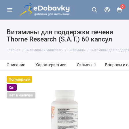
0
Витамины для поддержки печени
Thorne Research (S.A.T.) 60 капсул
Главная
Витамины и минералы
Витамины
Витамины для поддержки
Описание
Характеристики
Отзывы
0
Вопросы и о
Популярный
Хит
Нет в наличии