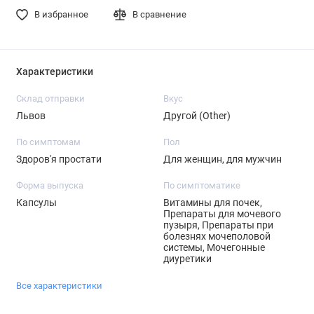
В избранное
В сравнение
Характеристики
Склад отправки
Вкус
Львов
Другой (Other)
По симптомам
Пол
Здоров'я простати
Для женщин, для мужчин
Форма выпуска
По симптоматике
Капсулы
Витамины для почек,
Препараты для мочевого
пузыря, Препараты при
болезнях мочеполовой
системы, Мочегонные
диуретики
Все характеристики