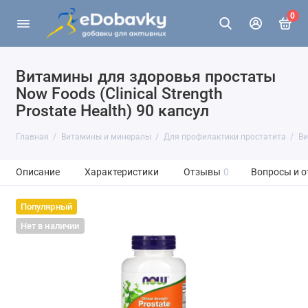
0
Витамины для здоровья простаты
Now Foods (Clinical Strength
Prostate Health) 90 капсул
Главная
Витамины и минералы
Для профилактики простатита
Ви
Описание
Характеристики
Отзывы
0
Вопросы и о
Популярный
Нет в наличии