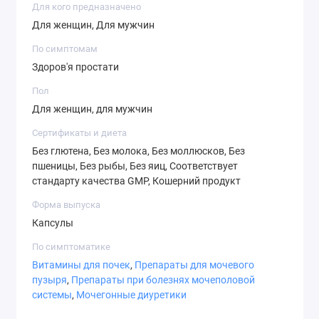
Для кого предназначено
Для женщин, Для мужчин
Содержит соевую.
По симптомам
Не производится с компонентами пшеницы, глютена,
Здоров'я простати
молока, яиц, рыб или моллюсков. Производится в
установке GMP, которая обрабатывает другие
Пол
ингредиенты, содержащие эти аллергены.
Для женщин, для мужчин
Сертификаты и диета
Предупреждения
Без глютена, Без молока, Без моллюсков, Без
пшеницы, Без рыбы, Без яиц, Соответствует
Внимание:
продукт предназначен только для
стандарту качества GMP, Кошерний продукт
взрослых. В случае беременности/кормления грудью,
Форма выпуска
приема медицинских препаратов или наличия
Капсулы
какого-либо заболевания следует
По симптоматике
проконсультироваться с врачом перед
Витамины для почек
,
Препараты для мочевого
употреблением продукта. Хранить в недоступном для
пузыря
,
Препараты при болезнях мочеполовой
детей месте.
системы
,
Мочегонные диуретики
Продукт может естественным образом менять цвет.