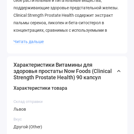
себе растительные и питательные вещества,
поддерживающие здоровье предстательной железы.
Clinical Strength Prostate Health содержит экстракт
пальмы сереноа, ликопен и бета-ситостерол в
концентрациях, сравнимых с используемыми в
клинических испытаниях. Clinical Strength Prostate
Читать дальше
Health также содержит цинк, селен и витамин D-3,
известными своей важной ролью в оптимальной
работе простаты.
Характеристики Витамины для
здоровья простаты Now Foods (Clinical
Рекомендации по Применению
Strength Prostate Health) 90 капсул
Характеристики товара
Принимайте по 3 капсулы в день во время еды.
Склад отправки
Другие Ингредиенты
Львов
Мягкая капсула (бычий желатин, глицерин, вода,
Вкус
рожковое дерево), подсолнечное масло, лецитин
Другой (Other)
подсолнечника и пчелиный воск.