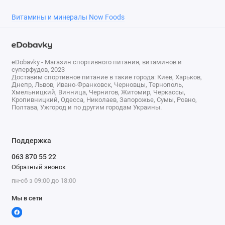
глицината Albion
Витамины и минералы Now Foods
Selenium)
Пила Palmetto Extract
320 мг
†
(Berry) (Serenoa repens)
(мин. 85% жирных
eDobavky - Магазин спортивного питания, витаминов и
суперфудов, 2023
кислот)
Доставим спортивное питание в такие города: Киев, Харьков,
Днепр, Львов, Ивано-Франковск, Черновцы, Тернополь,
Фитостеролы
850 мг
†
Хмельницкий, Винница, Чернигов, Житомир, Черкассы,
Кропивницкий, Одесса, Николаев, Запорожье, Сумы, Ровно,
(растительные стерины)
Полтава, Ужгород и по другим городам Украины.
(с бета-ситостеролом)
Вылупление корневого
240 мг
†
Поддержка
экстракта крапивы
063 870 55 22
(Urtica dioica)
Обратный звонок
Кверцетин (из дигидрата
200 мг
†
пн-сб з 09:00 до 18:00
кверцетина)
Мы в сети
Экстракт куркумы
100 мг
†
(Curcuma longa) (не