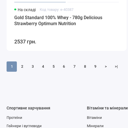
На складі
Код товару: e-40387
Gold Standard 100% Whey - 780g Delicious
Strawberry Optimum Nutrition
2537 грн.
1
2
3
4
5
6
7
8
9
>
>|
Спортивне харчування
Вітаміни та мінерали
Протеїни
Вітаміни
Гейнери і вуглеводи
Мінерали