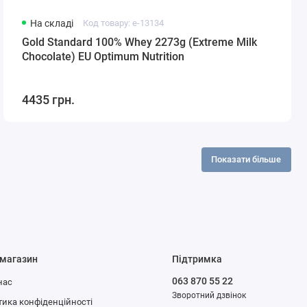
На складі
Код товару: e-13134
Gold Standard 100% Whey 2273g (Extreme Milk
Chocolate) EU Optimum Nutrition
4435 грн.
Показати більше
 магазин
Підтримка
063 870 55 22
нас
Зворотний дзвінок
тика конфіденційності