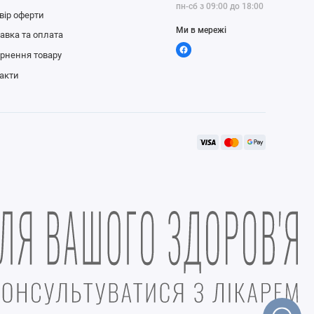
пн-сб з 09:00 до 18:00
вір оферти
Ми в мережі
авка та оплата
рнення товару
акти