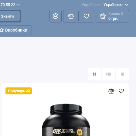
870 55 22
Українська
Українська
Кошик
0
Знайти
0 грн.
Виробники
Популярний