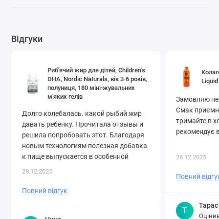
Відгуки
Риб'ячий жир для дітей, Children's
Колаг
DHA, Nordic Naturals, вік 3-6 років,
Liquid
полуниця, 180 міні-жувальних
м'яких гелів
Замовляю не
Смак приємни
Долго колебалась. какой рыбий жир
тримайте в х
давать ребенку. Прочитала отзывы и
рекомендує в
решила попробовать этот. Благодаря
новым технологиям полезная добавка
к пище выпускается в особенной
28.12.2025
форме – в прозрачных желатиновых
28.12.2025
Повний відгу
капсулах, растворяющихся внутри
организма и уберегающих от
Повний відгук
неприятного вкуса и запаха
Тарас
Т
непосредственно в момент
Оцінив