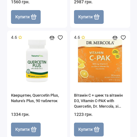
1560 грн.
2987 грн.
Купити
Купити
4.6
4.6
Кверцетин, Quercetin Plus,
Вітамін С + цинк та вітамін
Nature's Plus, 90 таблеток
D3, Vitamin C-PAK with
Quercetin, Dr. Mercola, зі
смаком апельсина, 500 мг,
1334 грн.
1223 грн.
30 пакетиків (4.84 г кожний)
Купити
Купити