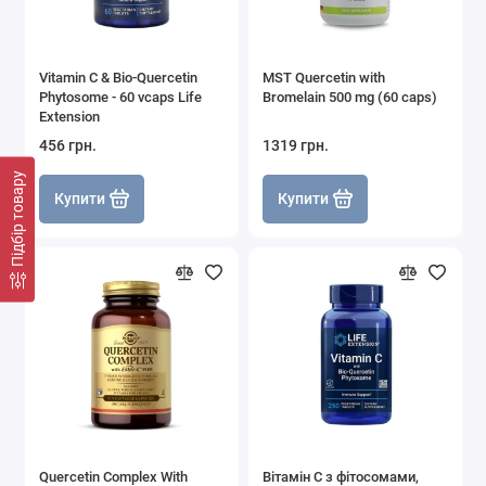
Vitamin C & Bio-Quercetin
MST Quercetin with
Phytosome - 60 vcaps Life
Bromelain 500 mg (60 caps)
Extension
456 грн.
1319 грн.
Підбір товару
Купити
Купити
Quercetin Complex With
Вітамін С з фітосомами,