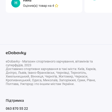
Нина
употребления. И если вы начнете
Н
Оцінив(а) товар на
4
давать детям средство в капсулах с
приятным клубничным..
eDobavky - Магазин спортивного харчування, вітамінів та
суперфудів, 2023
Доставимо спортивне харчування в такі міста: Київ, Харків,
Дніпро, Львів, Івано-Франківськ, Чернівці, Тернопіль,
Хмельницький, Вінниця, Чернігів, Житомир, Черкаси,
Кропивницький, Одеса, Миколаїв, Запоріжжя, Суми, Рівне,
Полтава, Ужгород і по іншим містам України.
Підтримка
063 870 55 22