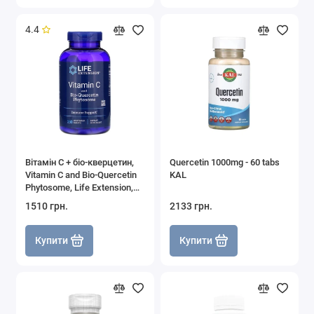
4.4
Вітамін С + біо-кверцетин,
Quercetin 1000mg - 60 tabs
Vitamin C and Bio-Quercetin
KAL
Phytosome, Life Extension,
250 вегетаріанських
1510 грн.
2133 грн.
таблеток
Купити
Купити