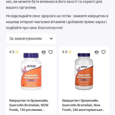
нас, ви можете бути впевнені в його якості та користі для
вашого організму.
Не відкладайте своє здоров'я на потім - замовте кверцетин в
нашому інтернет-магазині вітамінів і добавків прямо зараз і
подбайте про своє благополуччя!
4.5
4.8
Кверцетин та бромелайн,
Кверцетин і бромелайн,
Quercetin Bromelain, NOW
Quercetin Bromelain, Now
Foods, 120 рослинних
Foods, 240 вегетаріанських
капсул
капсул