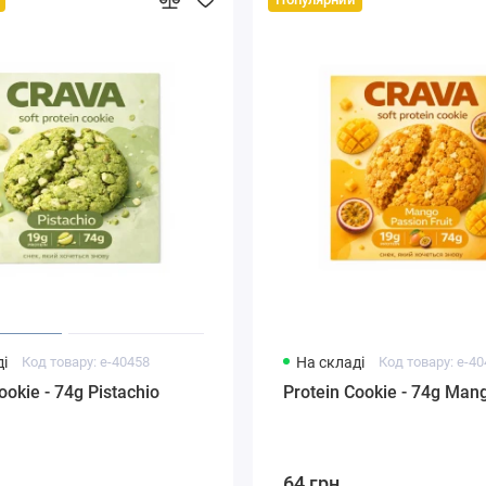
і
Код товару: e-40458
На складі
Код товару: e-4
ookie - 74g Pistachio
Protein Cookie - 74g Man
64 грн.