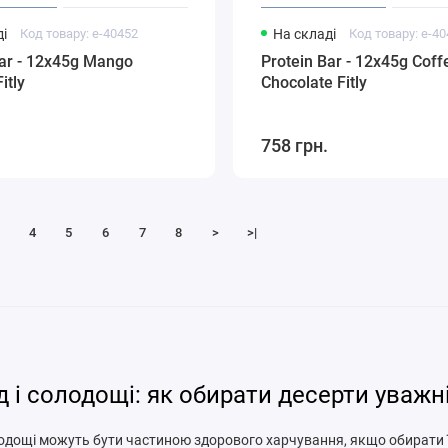
і
Код товару: e-40452
На складі
Код товару: e-4
Bar - 12x45g Mango
Protein Bar - 12x45g Coff
itly
Chocolate Fitly
758 грн.
4
5
6
7
8
>
>|
 і солодощі: як обирати десерти уважн
одощі можуть бути частиною здорового харчування, якщо обирати ї