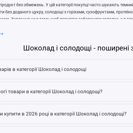
продукт без обмежень. У цій категорії покупці часто шукають темн
рти без доданого цукру, солодощі з горіхами, сухофруктами, протеї
ами. Завдання не в тому, щоб повністю заборонити солодке, а в то
 складом, приємним смаком і доречною порцією.
я у складі шоколаду
Шоколад і солодощі - поширені 
важливі відсоток какао, тип підсолоджувача, наявність молока, ро
в, емульгаторів і начинок. Темний шоколад зазвичай має більш на
ле не кожному подобається його гірчинка. Молочний шоколад м’якш
варів в категорії Шоколад і солодощі
е цукру. Шоколад без доданого цукру може містити цукрові спирти аб
ховувати при чутливому травленні.
огі товари в категорії Шоколад і солодощі?
ють харчову цінність. Горіхи додають жири й ситність, сухофрукти -
овий акцент, кремові прошарки - більше калорій і цукру. Якщо мета -
ку порцію насиченого шоколаду. Якщо потрібен перекус після трен
и купити в 2026 році в категорії Шоколад і солодощі?
ланс білка, вуглеводів і жирів.
жуть підійти такі солодощі