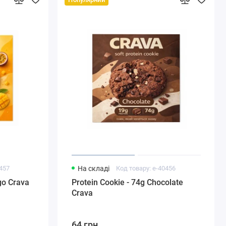
0457
На складі
Код товару: e-40456
go Crava
Protein Cookie - 74g Chocolate
Crava
64 грн.