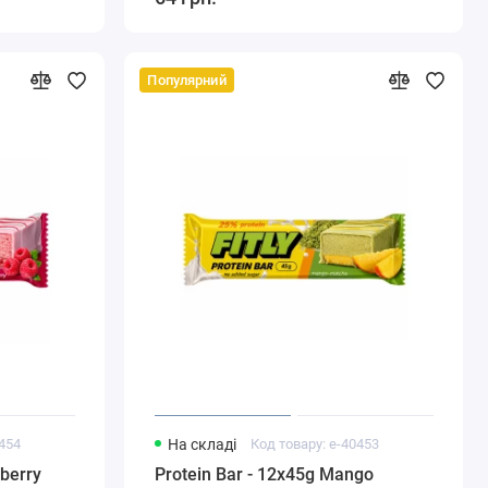
Популярний
0454
На складі
Код товару: e-40453
pberry
Protein Bar - 12x45g Mango