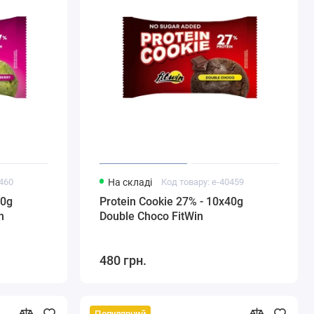
0460
На складі
Код товару: e-40459
40g
Protein Cookie 27% - 10x40g
n
Double Choco FitWin
480 грн.
Популярний