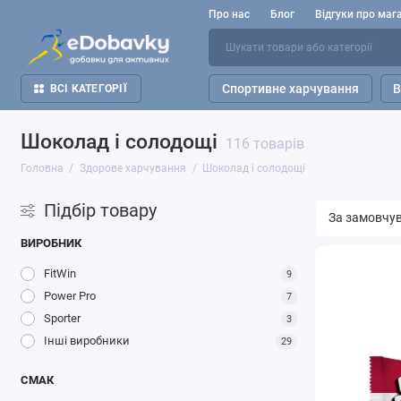
Про нас
Блог
Відгуки про маг
Спортивне харчування
В
ВСІ КАТЕГОРІЇ
Шоколад і солодощі
116 товарів
Головна
Здорове харчування
Шоколад і солодощі
Підбір товару
ВИРОБНИК
FitWin
9
Power Pro
7
Sporter
3
Інші виробники
29
СМАК