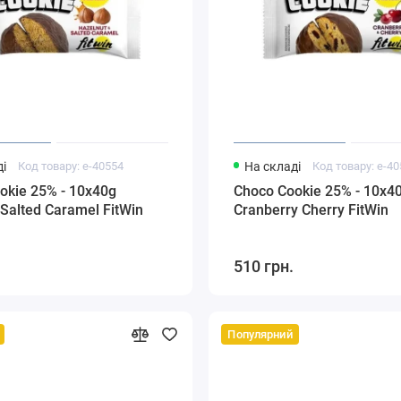
і
Код товару: e-40554
На складі
Код товару: e-4
okie 25% - 10x40g
Choco Cookie 25% - 10x4
 Salted Caramel FitWin
Cranberry Cherry FitWin
510 грн.
Популярний