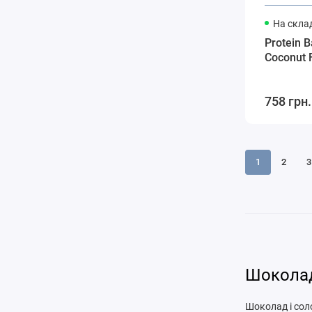
На склад
Protein 
Coconut F
758 грн.
1
2
3
Шоколад
Шоколад і сол