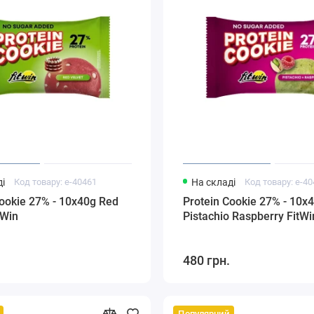
і
Код товару: e-40461
На складі
Код товару: e-4
Cookie 27% - 10x40g Red
Protein Cookie 27% - 10x
tWin
Pistachio Raspberry FitWi
480 грн.
Популярний