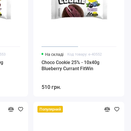
0553
На складі
Код товару: e-40552
0g
Choco Cookie 25% - 10x40g
Blueberry Currant FitWin
510 грн.
Популярний