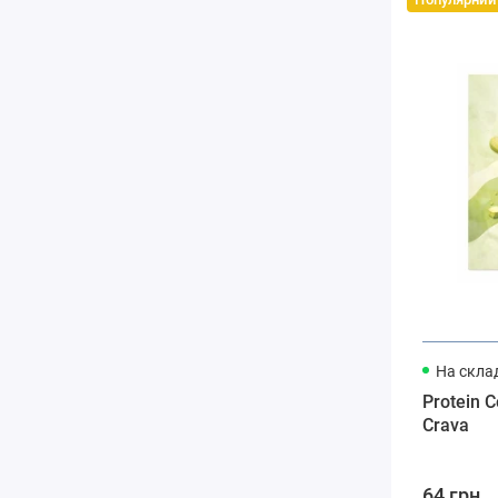
На склад
Protein C
Crava
64 грн.