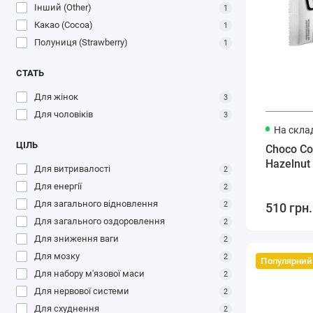
Інший (Other)
1
Какао (Cocoa)
1
Полуниця (Strawberry)
1
СТАТЬ
Для жінок
3
Для чоловіків
3
На склад
ЦІЛЬ
Choco Co
Hazelnut
Для витривалості
2
Для енергії
2
Для загального відновлення
2
510 грн.
Для загального оздоровлення
2
Для зниження ваги
2
Для мозку
2
Популярний
Для набору м'язової маси
2
Для нервової системи
2
Для схуднення
2