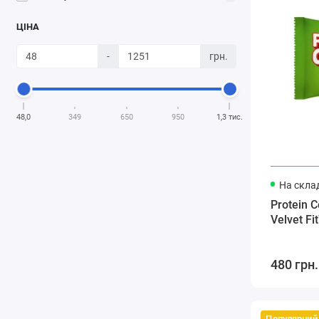
ЦІНА
-
грн.
48,0
349
650
950
1,3 тис.
На склад
Protein 
Velvet Fi
480 грн.
Популярний