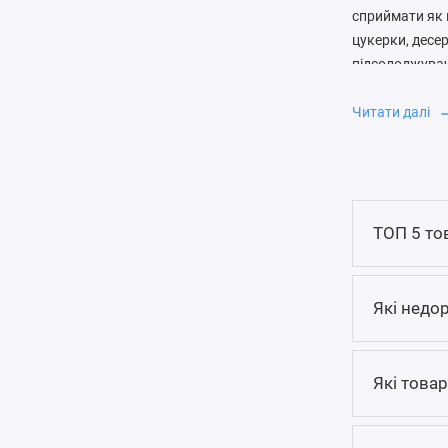
сприймати як 
цукерки, десе
підсолоджувач
із зрозумілим
Читати далі
Що дивитис
Для шоколаду 
ароматизаторі
солодкості, а
ТОП 5 то
містить більш
які варто вра
Які недор
Начинки зміню
протеїн - білк
обрати невели
Які товар
дивитися на ба
Кому мо