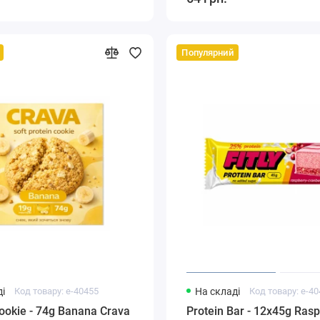
Популярний
і
Код товару: e-40455
На складі
Код товару: e-4
Cookie - 74g Banana Crava
Protein Bar - 12x45g Ras