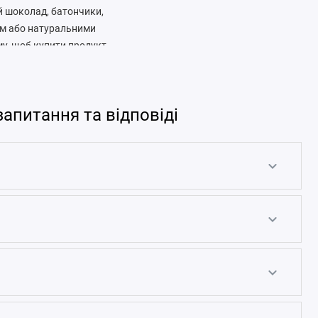
ий шоколад, батончики,
ном або натуральними
му, щоб купити продукт
запитання та відповіді
слинних жирів,
сичений смак і менше
ий, проте часто
о інші підсолоджувачі,
 природну солодкість,
 десерт до кави, можна
ування, краще