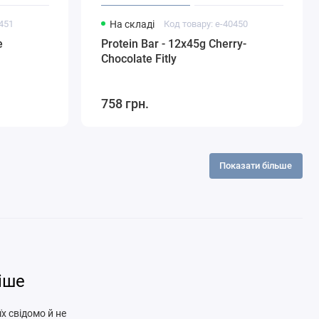
0451
На складі
Код товару: e-40450
e
Protein Bar - 12x45g Cherry-
Сhocolate Fitly
758 грн.
Показати більше
іше
х свідомо й не