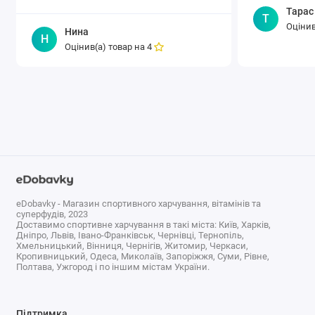
неприятного вкуса и запаха
Тарас
Т
непосредственно в момент
Оцінив
Нина
употребления. И если вы начнете
Н
Оцінив(а) товар на
4
давать детям средство в капсулах с
приятным клубничным..
eDobavky - Магазин спортивного харчування, вітамінів та
суперфудів, 2023
Доставимо спортивне харчування в такі міста: Київ, Харків,
Дніпро, Львів, Івано-Франківськ, Чернівці, Тернопіль,
Хмельницький, Вінниця, Чернігів, Житомир, Черкаси,
Кропивницький, Одеса, Миколаїв, Запоріжжя, Суми, Рівне,
Полтава, Ужгород і по іншим містам України.
Підтримка