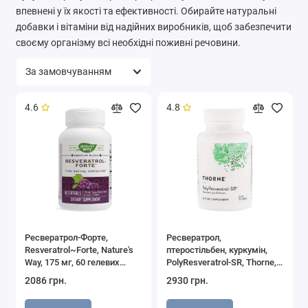
впевнені у їх якості та ефективності. Обирайте натуральні
добавки і вітаміни від надійних виробників, щоб забезпечити
своєму організму всі необхідні поживні речовини.
4.6
4.8
Ресвератрол-Форте,
Ресвератрол,
Resveratrol~Forte, Nature's
птеростільбен, куркумін,
Way, 175 мг, 60 гелевих
PolyResveratrol-SR, Thorne,
капсул
60 капсул
2086 грн.
2930 грн.