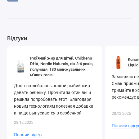
Відгуки
Риб'ячий жир для дітей, Children's
Колаг
DHA, Nordic Naturals, вік 3-6 років,
Liquid
полуниця, 180 міні-жувальних
м'яких гелів
Замовляю не
Смак приємни
Долго колебалась. какой рыбий жир
тримайте в х
давать ребенку. Прочитала отзывы и
рекомендує в
решила попробовать этот. Благодаря
новым технологиям полезная добавка
к пище выпускается в особенной
28.12.2025
форме – в прозрачных желатиновых
28.12.2025
Повний відгу
капсулах, растворяющихся внутри
организма и уберегающих от
Повний відгук