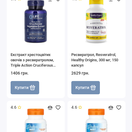
Екстракт хрестоцвітих
Ресвератрол, Resveratrol,
овочів з ресвератролом,
Healthy Origins, 300 мг, 150
Triple Action Cruciferous
капсул
Vegetable Extract with
1406 грн.
2629 грн.
Resveratrol, Life Extension,
60 капсул
Купити
Купити
4.6
4.6