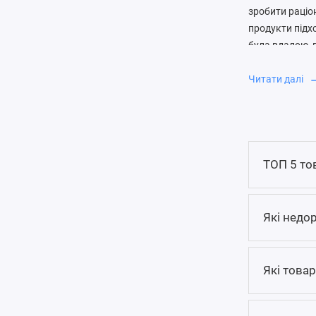
зробити раціон
продукти підхо
була вдалою, 
смак і режим.
Читати далі
Чому круп
Крупи зручні т
кіноа, булгур,
тренуванням а
ТОП 5 тов
спортивне хар
білком, овоча
Які недор
Насіння має і
текстуру, жири
смузі, хлібі, 
Які товар
достатня.
Кому мо