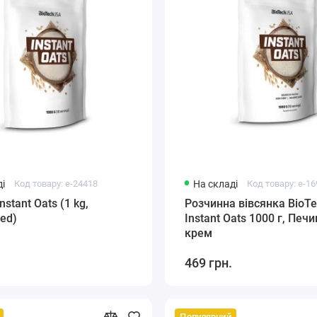
і
Код товару: e-24418
На складі
Код товару: e-1
nstant Oats (1 kg,
Розчинна вівсянка BioT
red)
Instant Oats 1000 г, Печи
крем
469 грн.
Популярний