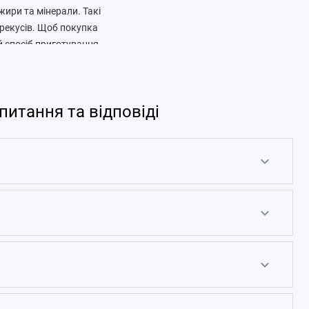
жири та мінерали. Такі
перекусів. Щоб покупка
й спосіб приготування,
питання та відповіді
ами. Гречка, рис,
дати енергію перед
хто використовує
ке легко поєднати з
додають стравам
йогуртах, салатах,
евелика порція часто