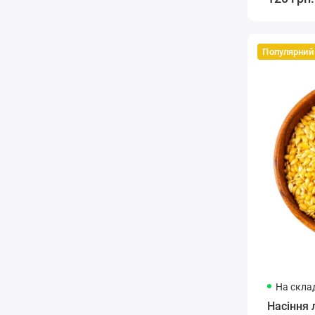
Популярний
На склад
Насіння 