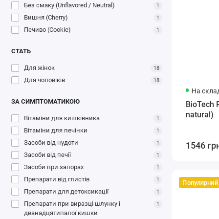
Без смаку (Unflavored / Neutral)
1
Вишня (Cherry)
1
Печиво (Cookie)
1
СТАТЬ
Для жінок
18
Для чоловіків
18
На склад
ЗА СИМПТОМАТИКОЮ
BioTech R
natural)
Вітаміни для кишківника
1
Вітаміни для печінки
1
Засоби від нудоти
1
1546 гр
Засоби від печії
1
Засоби при запорах
1
Препарати від глистів
1
Популярний
Препарати для детоксикації
1
Препарати при виразці шлунку і
1
дванадцятипалої кишки