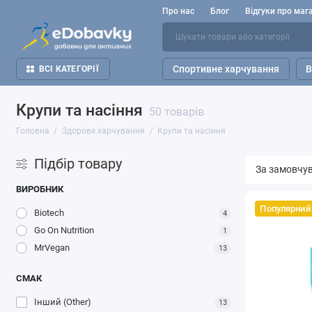
Про нас
Блог
Відгуки про маг
Спортивне харчування
В
ВСІ КАТЕГОРІЇ
Крупи та насіння
50 товарів
Головна
Здорове харчування
Крупи та насіння
Підбір товару
ВИРОБНИК
Популярний
Biotech
4
Go On Nutrition
1
MrVegan
13
СМАК
Інший (Other)
13