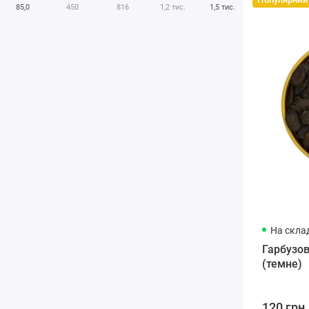
85,0
450
816
1,2 тис.
1,5 тис.
На склад
Гарбузов
(темне)
120 грн.