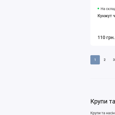
На склад
Кунжут 
110 грн.
1
2
3
Крупи т
Крупи та насі