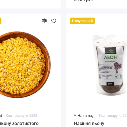
Популярний
і
Код товару: e-6228
На складі
Код товару: e-6
льону золотистого
Насіння льону