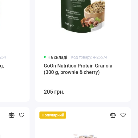
8264
На складі
Код товару: e-26574
g,
GoOn Nutrition Protein Granola
(300 g, brownie & cherry)
205 грн.
Популярний