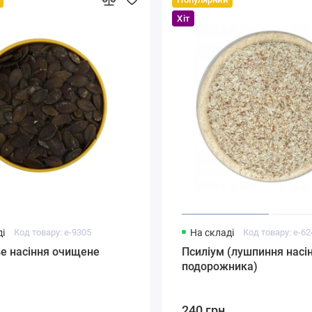
Хіт
і
Код товару: e-9305
На складі
Код товару: e-6
е насіння очищене
Псиліум (лушпиння насі
подорожника)
240 грн.