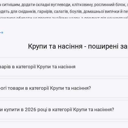
 ситнішим, додати складні вуглеводи, клітковину, рослинний білок, 
дять для сніданків, гарнірів, салатів, боулів, домашньої випічки й 
важливо обирати не просто знайому назву, а продукт під конкретни
и залишаються практичним вибором
Крупи та насіння - поширені за
им, що їх легко зберігати, дозувати та комбінувати з іншими продукт
 вівсянка, пшоно або інші варіанти можуть стати основою страви, до
бо допомогти зібрати повноцінний обід. Для активних людей і тих, 
арів в категорії Крупи та насіння
чування, крупи часто залишаються простим джерелом вуглеводів, я
ми та жирами.
огі товари в категорії Крупи та насіння?
ншу роль. Чіа, льон, кунжут, гарбузове, соняшникове або інші види 
, клітковину та мікроелементи. Їх можна використовувати у кашах, 
гранолі й десертах. Важливо пам’ятати, що насіння калорійне, тому н
и купити в 2026 році в категорії Крупи та насіння?
жуть підійти крупи та насіння