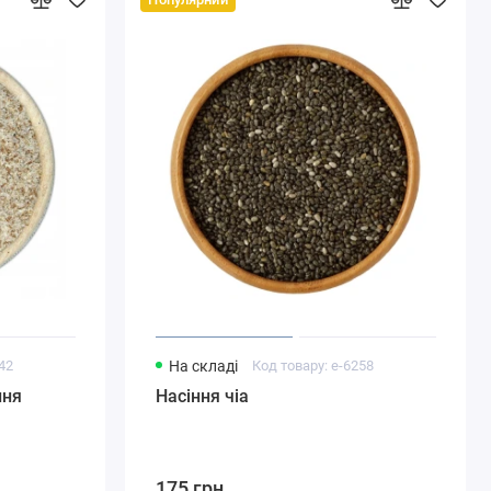
242
На складі
Код товару: e-6258
ння
Насіння чіа
175 грн.