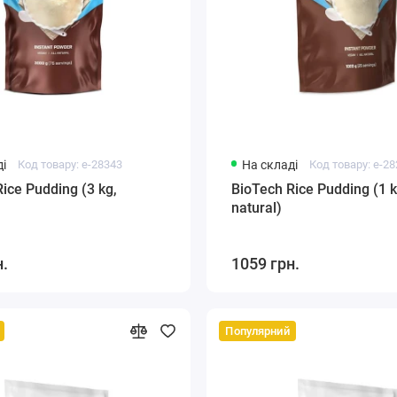
і
Код товару: e-28343
На складі
Код товару: e-2
ice Pudding (3 kg,
BioTech Rice Pudding (1 k
natural)
н.
1059 грн.
Популярний