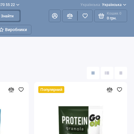
870 55 22
Українська
Українська
Кошик
0
Знайти
0 грн.
Виробники
Популярний