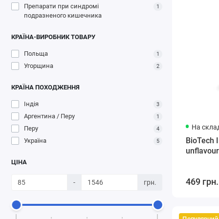
Препарати при синдромі
1
подразненого кишечника
КРАЇНА-ВИРОБНИК ТОВАРУ
Польща
1
Угорщина
2
КРАЇНА ПОХОДЖЕННЯ
Індія
3
Аргентина / Перу
1
На склад
Перу
4
BioTech I
Україна
5
unflavou
ЦІНА
469 грн.
-
грн.
Популярний