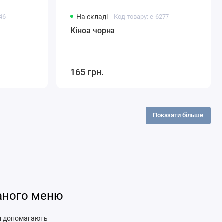
246
На складі
Код товару: e-6277
Кіноа чорна
165 грн.
Показати більше
ваного меню
ни допомагають