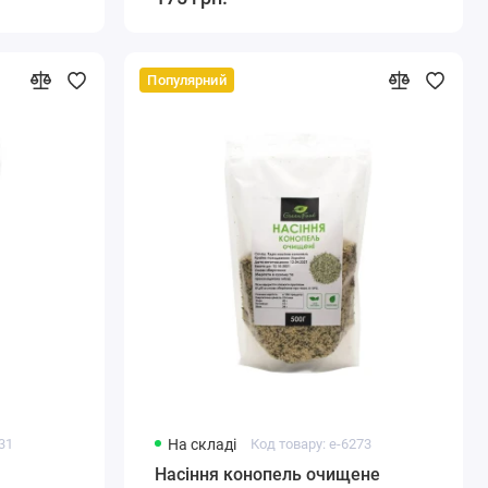
Популярний
231
На складі
Код товару: e-6273
Насіння конопель очищене