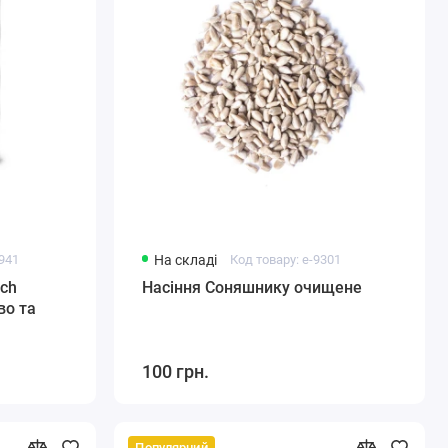
6941
На складі
Код товару: e-9301
ech
Насіння Соняшнику очищене
во та
100 грн.
Популярний