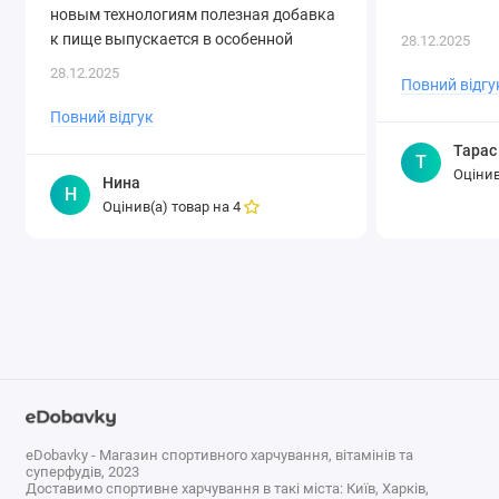
новым технологиям полезная добавка
к пище выпускается в особенной
28.12.2025
форме – в прозрачных желатиновых
28.12.2025
Повний відгу
капсулах, растворяющихся внутри
организма и уберегающих от
Повний відгук
неприятного вкуса и запаха
Тарас
Т
непосредственно в момент
Оцінив
Нина
употребления. И если вы начнете
Н
Оцінив(а) товар на
4
давать детям средство в капсулах с
приятным клубничным..
eDobavky - Магазин спортивного харчування, вітамінів та
суперфудів, 2023
Доставимо спортивне харчування в такі міста: Київ, Харків,