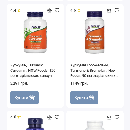
4.4
4.6
Куркумін, Turmeric
Куркумін і бромелайн,
Curcumin, NOW Foods, 120
Turmeric & Bromelain, Now
вегетаріанських капсул
Foods, 90 вегетаріанських
капсул
2291 грн.
1149 грн.
Купити
Купити
4.0