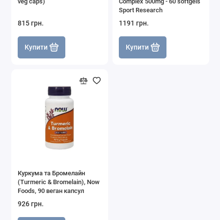
veg caps)
Complex 500mg - 60 softgels
Sport Research
815 грн.
1191 грн.
Купити
Купити
Куркума та Бромелайн
(Turmeric & Bromelain), Now
Foods, 90 веган капсул
926 грн.