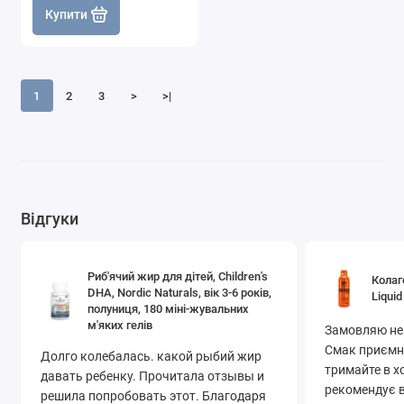
Купити
1
2
3
>
>|
Відгуки
Риб'ячий жир для дітей, Children's
Колаг
DHA, Nordic Naturals, вік 3-6 років,
Liquid
полуниця, 180 міні-жувальних
м'яких гелів
Замовляю не
Смак приємни
Долго колебалась. какой рыбий жир
тримайте в х
давать ребенку. Прочитала отзывы и
рекомендує в
решила попробовать этот. Благодаря