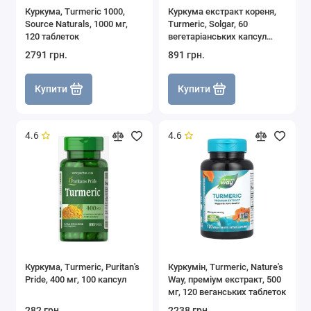
Куркума, Turmeric 1000,
Куркума екстракт кореня,
Source Naturals, 1000 мг,
Turmeric, Solgar, 60
120 таблеток
вегетаріанських капсул
(400 мг у капсулі)
2791 грн.
891 грн.
Купити
Купити
4.6
4.6
Куркума, Turmeric, Puritan's
Куркумін, Turmeric, Nature's
Pride, 400 мг, 100 капсул
Way, преміум екстракт, 500
мг, 120 веганських таблеток
282 грн.
2238 грн.