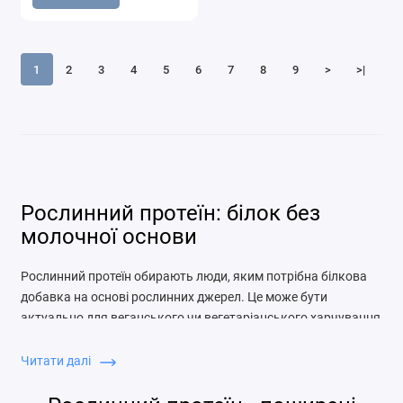
1
2
3
4
5
6
7
8
9
>
>|
Рослинний протеїн: білок без
молочної основи
Рослинний протеїн обирають люди, яким потрібна білкова
добавка на основі рослинних джерел. Це може бути
актуально для веганського чи вегетаріанського харчування,
для покупців із чутливістю до молочних компонентів або для
тих, хто просто хоче урізноманітнити джерела білка.
Читати далі
Продукт може допомогти доповнити раціон, але його варто
підбирати уважно, бо смак і текстура в різних формул