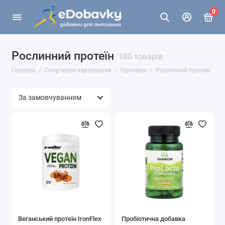
0
Рослинний протеїн
180 товарів
Головна
Спортивне харчування
Протеїни
Рослинний протеїн
Веганський протеїн IronFlex
Пробіотична добавка