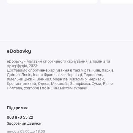
Звертайте увагу на кількість білка в порції, джерело
сировини, наявність підсолоджувачів, ароматизаторів,
клітковини, цукру та можливих алергенів. Якщо продукт
потрібен для щоденного використання, смак і текстура
стають не менш важливими, ніж цифри на етикетці.
Добавка, яку неприємно пити, навряд чи стане частиною
стабільного режиму.
eDobavky - Магазин спортивного харчування, вітамінів та
Ціна рослинного протеїну може відрізнятися залежно від
суперфудів, 2023
Доставимо спортивне харчування в такі міста: Київ, Харків,
складу та об’єму. Порівнюйте вартість однієї порції, а не
Дніпро, Львів, Івано-Франківськ, Чернівці, Тернопіль,
тільки загальну ціну упаковки. Для першої покупки варто
Хмельницький, Вінниця, Чернігів, Житомир, Черкаси,
Кропивницький, Одеса, Миколаїв, Запоріжжя, Суми, Рівне,
обрати формат, який не буде ризикованим за об’ємом,
Полтава, Ужгород і по іншим містам України.
особливо якщо ви ще не знаєте, який смак і тип білка вам
підходять.
Підтримка
Як додати рослинний протеїн у
063 870 55 22
меню
Зворотний дзвінок
пн-сб з 09:00 до 18:00