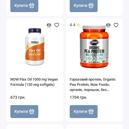
Купити
Купити
4.4
NOW Flax Oil 1000 mg Vegan
Гороховий протеїн, Organic
Formula (120 veg softgels)
Pea Protein, Now Foods,
органік, порошок, без
смаку, 680 г
673 грн.
1704 грн.
Купити
Купити