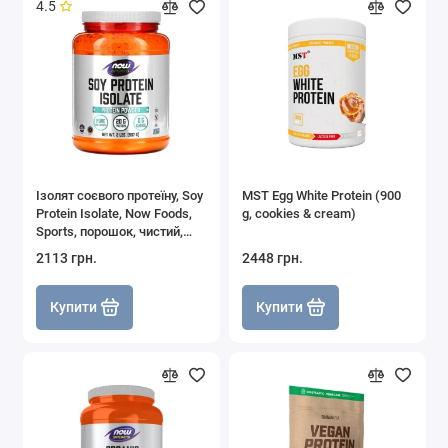
4.5
Ізолят соєвого протеїну, Soy
MST Egg White Protein (900
Protein Isolate, Now Foods,
g, cookies & cream)
Sports, порошок, чистий,
без смаку, 907 г
2113 грн.
2448 грн.
Купити
Купити