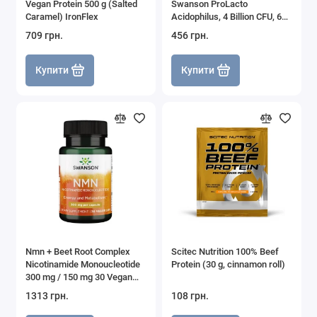
Vegan Protein 500 g (Salted
Swanson ProLacto
Caramel) IronFlex
Acidophilus, 4 Billion CFU, 60
Vegan EMBO Caps® AP
709 грн.
456 грн.
Swanson
Купити
Купити
Nmn + Beet Root Complex
Scitec Nutrition 100% Beef
Nicotinamide Monoucleotide
Protein (30 g, cinnamon roll)
300 mg / 150 mg 30 Vegan
Caps Swanson
1313 грн.
108 грн.