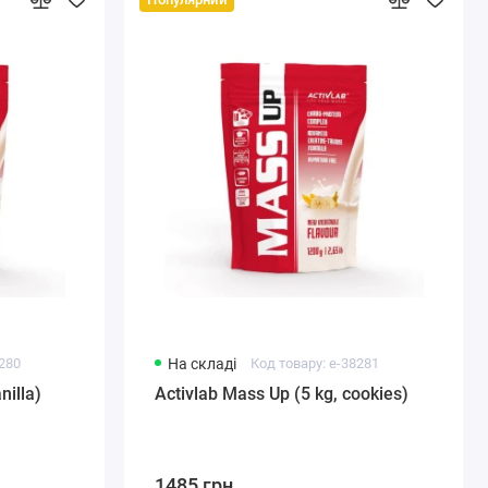
8280
На складі
Код товару: e-38281
nilla)
Activlab Mass Up (5 kg, cookies)
1485 грн.