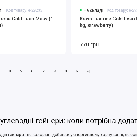
і
Код товару: e-29233
На складі
Код товару: e-2
vrone Gold Lean Mass (1
Kevin Levrone Gold Lean
a)
kg, strawberry)
770 грн.
4
5
6
7
8
9
>
>|
углеводні гейнери: коли потрібна дода
дні гейнери - це калорійні добавки у спортивному харчуванні, де о