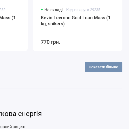
9232
На складі
Код товару: e-29235
 Mass (1
Kevin Levrone Gold Lean Mass (1
kg, snikers)
770 грн.
Показати більше
ткова енергія
сновний акцент