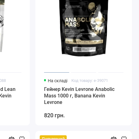
9088
На складі
Код товару: e-39071
ld Lean
Гейнер Kevin Levrone Anabolic
Kevin
Mass 1000 г, Banana Kevin
Levrone
820 грн.
Популярний