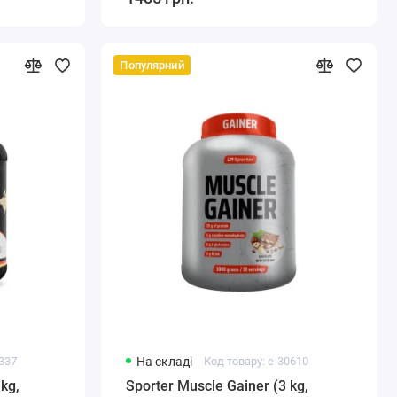
Популярний
7337
На складі
Код товару: e-30610
kg,
Sporter Muscle Gainer (3 kg,