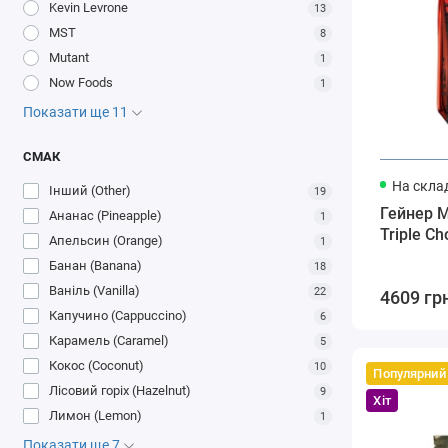
Kevin Levrone
13
MST
8
Mutant
1
Now Foods
1
Показати ще 11
СМАК
На склад
Інший (Other)
19
Гейнер M
Ананас (Pineapple)
1
Triple Ch
Апельсин (Orange)
1
Банан (Banana)
18
Ваніль (Vanilla)
22
4609 гр
Капучино (Cappuccino)
6
Карамель (Caramel)
5
Кокос (Coconut)
10
Популярний
Лісовий горіх (Hazelnut)
9
Хіт
Лимон (Lemon)
1
Показати ще 7