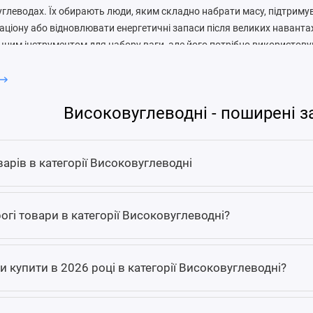
углеводах. Їх обирають люди, яким складно набрати масу, підтриму
раціону або відновлювати енергетичні запаси після великих наванта
чним інструментом для набору ваги, але його потрібно використов
рій без тренувань легко переходить у небажаний набір жиру.
вуглеводний гейнер відрізняється від протеїну
Високовуглеводні - поширені з
ажно допомагає добрати білок, а високовуглеводний гейнер - калорії
тю білка. Це різні задачі. Якщо людині бракує саме білка, гейнер 
му, що складно з’їсти достатньо їжі для набору маси, гейнер може 
варів в категорії Високовуглеводні
товують після тренування або між прийомами їжі, коли потрібен ка
ь бути мальтодекстрин, вівсяне борошно, рисові або інші вуглеводн
огі товари в категорії Високовуглеводні?
ин, вітаміни, мінерали чи ферменти. Тип вуглеводів впливає на смак,
комфорт травлення. Тому варто читати етикетку, а не орієнтуватися
и купити в 2026 році в категорії Високовуглеводні?
жуть підійти високовуглеводні гейнер