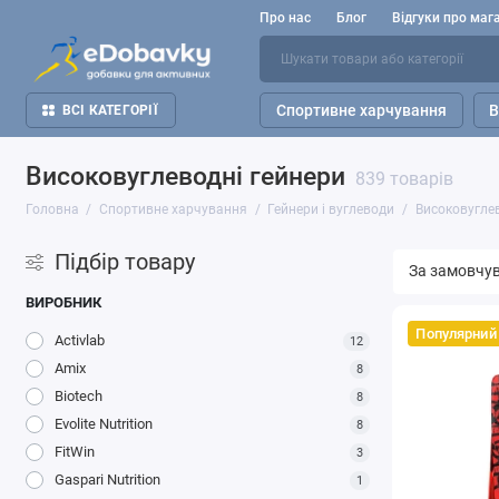
Про нас
Блог
Відгуки про маг
Спортивне харчування
В
ВСІ КАТЕГОРІЇ
Високовуглеводні гейнери
839 товарів
Головна
Спортивне харчування
Гейнери і вуглеводи
Високовугле
Підбір товару
ВИРОБНИК
Популярний
Activlab
12
Amix
8
Biotech
8
Evolite Nutrition
8
FitWin
3
Gaspari Nutrition
1