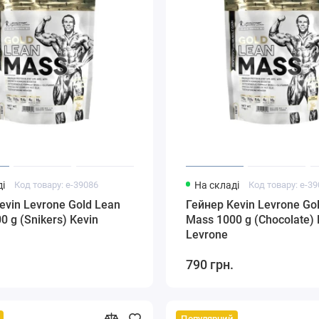
і
Код товару: e-39086
На складі
Код товару: e-3
evin Levrone Gold Lean
Гейнер Kevin Levrone Go
0 g (Snikers) Kevin
Mass 1000 g (Chocolate) 
Levrone
790 грн.
Популярний