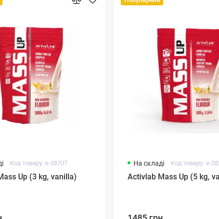
і
Код товару: e-38707
На складі
Код товару: e-3
Mass Up (3 kg, vanilla)
Activlab Mass Up (5 kg, va
н.
1485 грн.