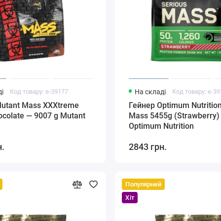
і
Код товару: e-39177
На складі
Код товару: e-3
utant Mass XXXtreme
Гейнер Optimum Nutrition
ocolate — 9007 g Mutant
Mass 5455g (Strawberry)
Optimum Nutrition
н.
2843 грн.
Популярний
Хіт