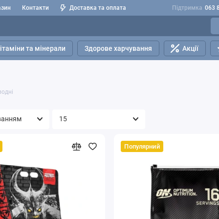
азин
Контакти
Доставка та оплата
Підтримка
063 
ітаміни та мінерали
Здорове харчування
Акції
водні
Популярний