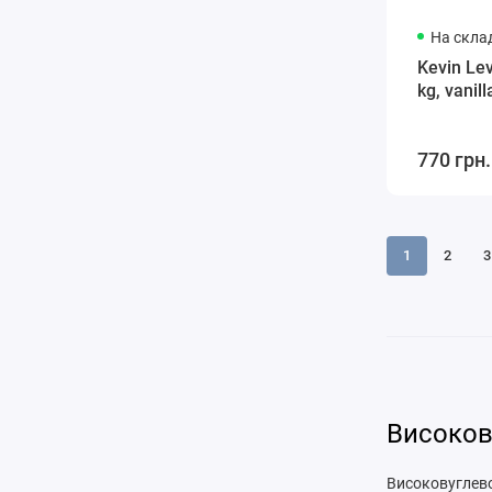
На склад
Kevin Le
kg, vanill
770 грн.
1
2
3
Високов
Високовуглево