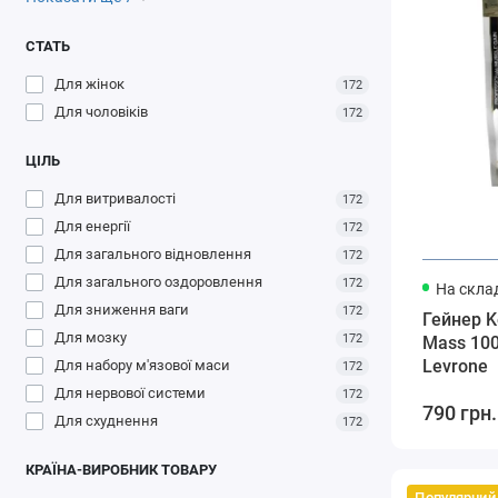
СТАТЬ
Для жінок
172
Для чоловіків
172
ЦІЛЬ
Для витривалості
172
Для енергії
172
Для загального відновлення
172
Для загального оздоровлення
172
На склад
Для зниження ваги
172
Гейнер K
Для мозку
172
Mass 100
Levrone
Для набору м'язової маси
172
Для нервової системи
172
790 грн.
Для схуднення
172
КРАЇНА-ВИРОБНИК ТОВАРУ
Популярний