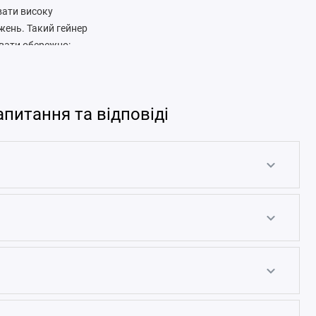
вати високу
жень. Такий гейнер
увати обережно:
апитання та відповіді
 та вуглеводи разом із
може бути зайвим. Якщо
спростити режим. Його
лорійний коктейль.
і джерела, білкові
 густоту, швидкість
 тільки на слово
и