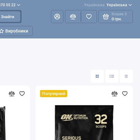
870 55 22
Українська
Українська
Кошик
0
Знайти
0 грн.
Виробники
Популярний