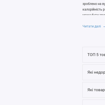
зроблено на в
калорійність 
може бути зру
надлишок кало
Читати далі
Чим високо
Протеїн перев
певною кількіс
проблема в то
ТОП 5 то
часто викорис
У складі можут
Які недор
фракції, креат
засвоєння та 
гейнер.
Які товар
Кому мо