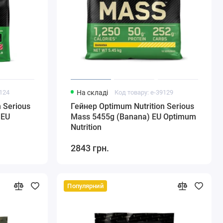
9124
На складі
Код товару: e-39129
 Serious
Гейнер Optimum Nutrition Serious
 EU
Mass 5455g (Banana) EU Optimum
Nutrition
2843 грн.
Популярний