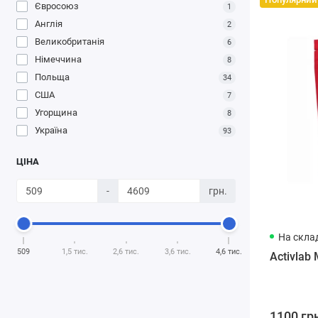
Євросоюз
1
Англія
2
Великобританія
6
Німеччина
8
Польща
34
США
7
Угорщина
8
Україна
93
ЦІНА
-
грн.
На склад
509
1,5 тис.
2,6 тис.
3,6 тис.
4,6 тис.
Activlab 
1100 гр