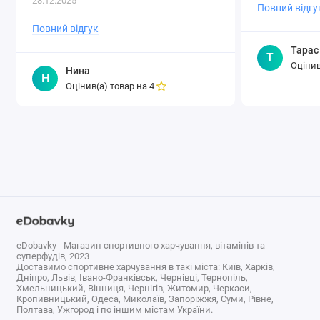
28.12.2025
Повний відгу
капсулах, растворяющихся внутри
организма и уберегающих от
Повний відгук
неприятного вкуса и запаха
Тарас
Т
непосредственно в момент
Оцінив
Нина
употребления. И если вы начнете
Н
Оцінив(а) товар на
4
давать детям средство в капсулах с
приятным клубничным..
eDobavky - Магазин спортивного харчування, вітамінів та
суперфудів, 2023
Доставимо спортивне харчування в такі міста: Київ, Харків,
Дніпро, Львів, Івано-Франківськ, Чернівці, Тернопіль,
Хмельницький, Вінниця, Чернігів, Житомир, Черкаси,
Кропивницький, Одеса, Миколаїв, Запоріжжя, Суми, Рівне,
Полтава, Ужгород і по іншим містам України.