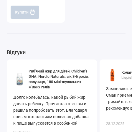
Купити
Відгуки
Риб'ячий жир для дітей, Children's
Колаг
DHA, Nordic Naturals, вік 3-6 років,
Liquid
полуниця, 180 міні-жувальних
м'яких гелів
Замовляю не
Смак приємни
Долго колебалась. какой рыбий жир
тримайте в х
давать ребенку. Прочитала отзывы и
рекомендує в
решила попробовать этот. Благодаря
новым технологиям полезная добавка
к пище выпускается в особенной
28.12.2025
форме – в прозрачных желатиновых