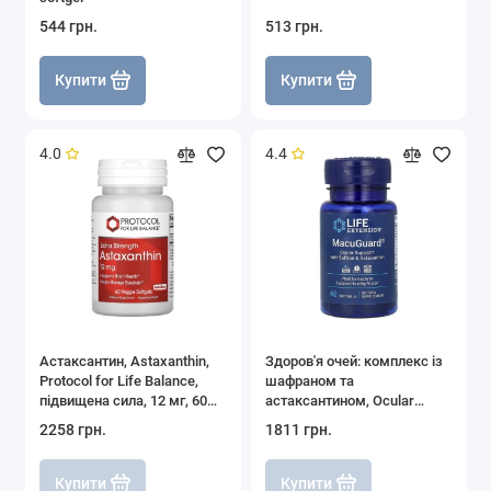
544 грн.
513 грн.
Купити
Купити
4.0
4.4
Астаксантин, Astaxanthin,
Здоров'я очей: комплекс із
Protocol for Life Balance,
шафраном та
підвищена сила, 12 мг, 60
астаксантином, Ocular
рослинних гелевих капсул
Support, Life Extension, 60
2258 грн.
1811 грн.
м'яких капсул
Купити
Купити