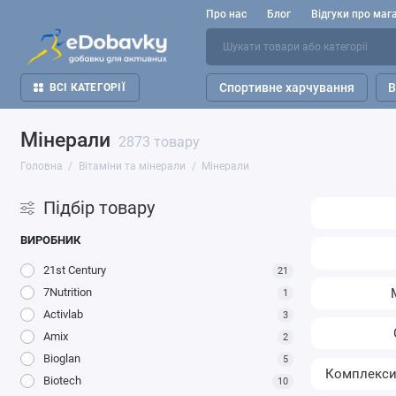
Про нас
Блог
Відгуки про маг
Спортивне харчування
В
ВСІ КАТЕГОРІЇ
Мінерали
2873 товару
Головна
Вітаміни та мінерали
Мінерали
Підбір товару
ВИРОБНИК
21st Century
21
7Nutrition
1
Activlab
3
Amix
2
Bioglan
5
Комплекси
Biotech
10