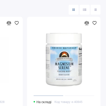
0828
На складі
Код товару: e-40845