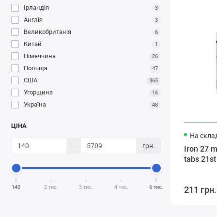
Ірландія
3
Англія
3
Великобританія
6
Китай
1
Німеччина
26
Польща
47
США
365
Угорщина
16
Україна
48
ЦІНА
На склад
-
грн.
Iron 27 m
tabs 21st
140
2 тис.
3 тис.
4 тис.
6 тис.
211 грн.