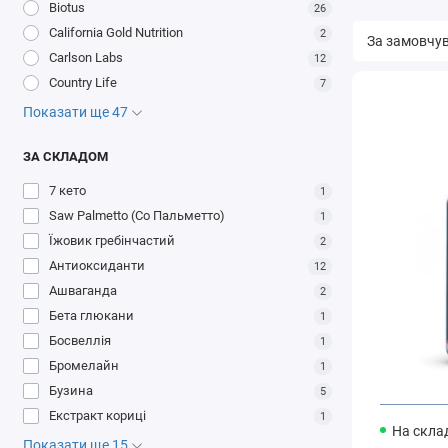
Biotus
26
California Gold Nutrition
2
Carlson Labs
12
Country Life
7
Показати ще 47
ЗА СКЛАДОМ
7 кето
1
Saw Palmetto (Со Пальметто)
1
Їжовик гребінчастий
2
Антиоксиданти
12
Ашваганда
2
Бета глюкани
1
Босвеллія
1
Бромелайн
1
Бузина
5
Екстракт кориці
1
На склад
Показати ще 15