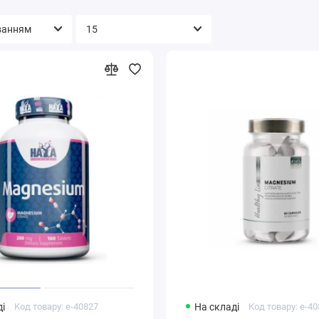
і
Код товару: e-40827
На складі
Код товару: e-4