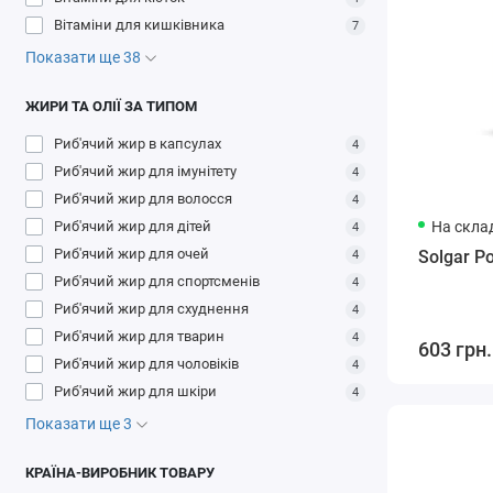
Вітаміни для кишківника
7
Показати ще 38
ЖИРИ ТА ОЛІЇ ЗА ТИПОМ
Риб'ячий жир в капсулах
4
Риб'ячий жир для імунітету
4
Риб'ячий жир для волосся
4
На склад
Риб'ячий жир для дітей
4
Риб'ячий жир для очей
Solgar P
4
Риб'ячий жир для спортсменів
4
Риб'ячий жир для схуднення
4
Риб'ячий жир для тварин
4
603 грн.
Риб'ячий жир для чоловіків
4
Риб'ячий жир для шкіри
4
Показати ще 3
КРАЇНА-ВИРОБНИК ТОВАРУ