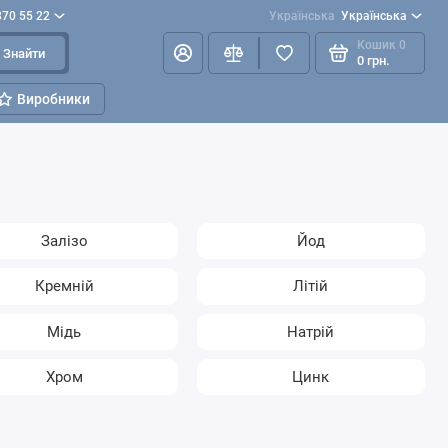
870 55 22
Українська
Українська
Кошик
0
Знайти
0 грн.
Виробники
Залізо
Йод
Кремній
Літій
Мідь
Натрій
Хром
Цинк