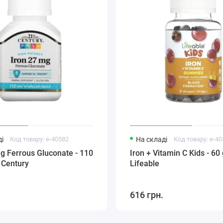
і
Код товару: e-40582
На складі
Код товару: e-4
g Ferrous Gluconate - 110
Iron + Vitamin C Kids - 6
 Century
Lifeable
616 грн.