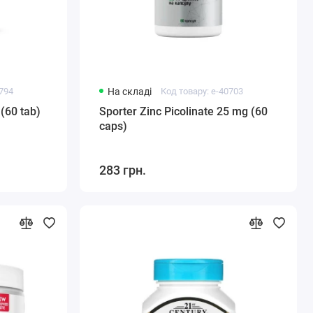
0794
На складі
Код товару: e-40703
 (60 tab)
Sporter Zinc Picolinate 25 mg (60
caps)
283 грн.