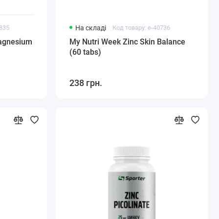
0835
На складі
Код товару: e-40736
agnesium
My Nutri Week Zinc Skin Balance
(60 tabs)
238 грн.