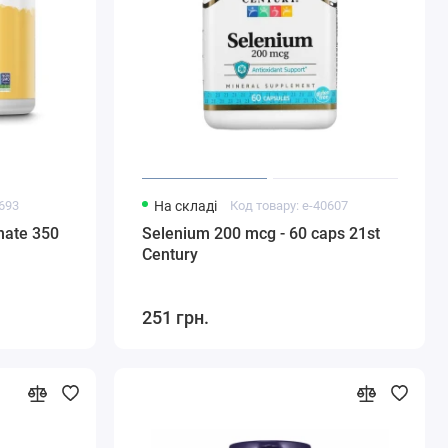
0693
На складі
Код товару: e-40607
nate 350
Selenium 200 mcg - 60 caps 21st
Century
251 грн.