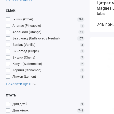
Цитрат м
Magnesiu
СМАК
tabs
Інший (Other)
296
746 грн.
Ананас (Pineapple)
1
Апельсин (Orange)
11
Без смаку (Unflavored / Neutral)
177
Ваніль (Vanilla)
3
Виноград (Grape)
1
Вишня (Cherry)
7
Кавун (Watermelon)
2
Кориця (Cinnamon)
1
Лимон (Lemon)
3
Показати ще 10
СТАТЬ
Для дітей
9
Для жінок
748