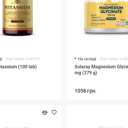
і
Код товару: e-40625
На складі
Код товару: e-4
otassium (100 tab)
Solaray Magnesium Glyci
mg (279 g)
1058 грн.