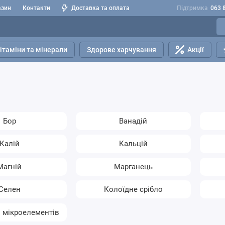
азин
Контакти
Доставка та оплата
Підтримка
063 
ітаміни та мінерали
Здорове харчування
Акції
Бор
Ванадій
Калій
Кальцій
Магній
Марганець
Селен
Колоїдне срібло
 мікроелементів