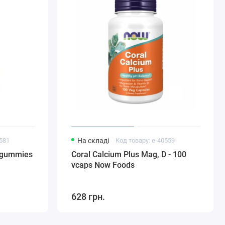
0581
На складі
Код товару: e-40559
0 gummies
Coral Calcium Plus Mag, D - 100
vcaps Now Foods
628 грн.