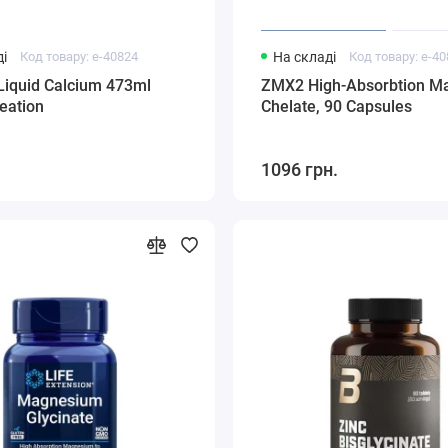
і
Код товару: e-40824
На складі
Код товару: e-4
Liquid Calcium 473ml
ZMX2 High-Absorbtion M
reation
Chelate, 90 Capsules
1096 грн.