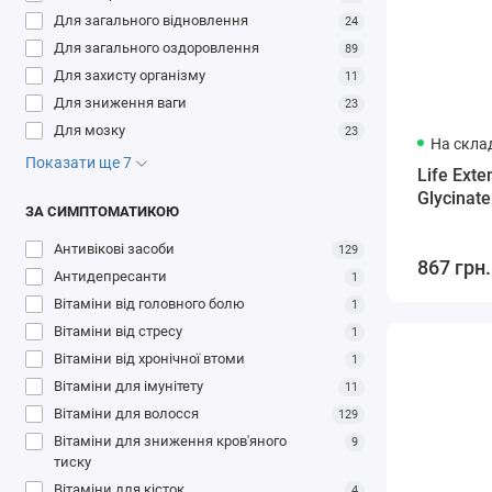
Для загального відновлення
24
Для загального оздоровлення
89
Для захисту організму
11
Для зниження ваги
23
Для мозку
23
На склад
Показати ще 7
Life Ext
Glycinate
ЗА СИМПТОМАТИКОЮ
Антивікові засоби
129
867 грн.
Антидепресанти
1
Вітаміни від головного болю
1
Вітаміни від стресу
1
Вітаміни від хронічної втоми
1
Вітаміни для імунітету
11
Вітаміни для волосся
129
Вітаміни для зниження кров'яного
9
тиску
Вітаміни для кісток
4