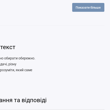
Показати більше
нтекст
бно обирати обережно.
дачі, різну
зрозуміти, який саме
я, молочні продукти,
помогти доповнити
онкретного мінералу,
ання та відповіді