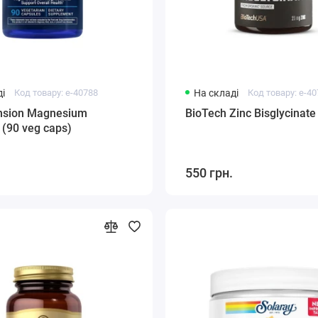
і
Код товару: e-40788
На складі
Код товару: e-4
ension Magnesium
BioTech Zinc Bisglycinate
 (90 veg caps)
550 грн.