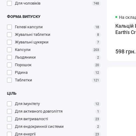
Для чоловіків
748
ФОРМА ВИПУСКУ
На склад
Кальцій 
Гелеві капсули
18
Earth's C
Жувальні таблетки
8
Жувальні цукерки
7
Капсули
203
598 грн.
Льодяники
2
Порошок
20
Рідина
12
Таблетки
121
ЦІЛЬ
Для імунітету
12
Для активного довголіття
1
Для витривалості
23
Для ендокринної системи
2
Для енергії
23