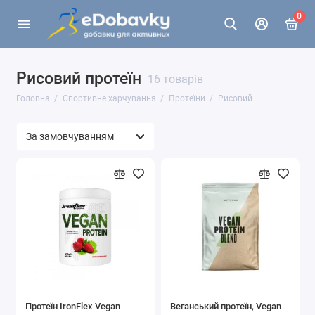
0
Рисовий протеїн
16 товарів
Головна
Спортивне харчування
Протеїни
Рисовий
Протеїн IronFlex Vegan
Веганський протеїн, Vegan