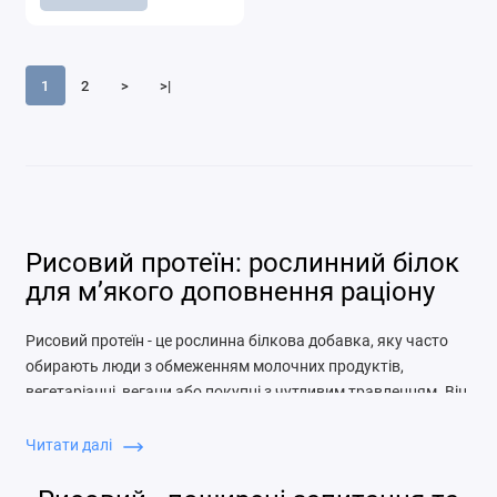
1
2
>
>|
Рисовий протеїн: рослинний білок
для м’якого доповнення раціону
Рисовий протеїн - це рослинна білкова добавка, яку часто
обирають люди з обмеженням молочних продуктів,
вегетаріанці, вегани або покупці з чутливим травленням. Він
допомагає доповнити раціон білком без сироваткової,
молочної чи яєчної основи. Такий продукт може
Читати далі
використовуватися у спортивному харчуванні, смузі, кашах,
випічці та перекусах, але має власну текстуру й смакові