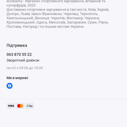
eDobavky - Магазин спортивного харчування, вітамінів та
Кому може підійти рисовий
суперфудів, 2023
Доставимо спортивне харчування в такі міста: Київ, Харків,
протеїн
Дніпро, Львів, Івано-Франківськ, Чернівці, Тернопіль,
Хмельницький, Вінниця, Чернігів, Житомир, Черкаси,
Кропивницький, Одеса, Миколаїв, Запоріжжя, Суми, Рівне,
Рисовий протеїн може підійти людям, які не вживають
Полтава, Ужгород і по іншим містам України.
молочні продукти, уникають сої, шукають рослинну
альтернативу або хочуть мати простий білковий продукт
для щоденного використання. Він може бути доречним для
Підтримка
фітнесу, силових тренувань, контролю ваги, рослинного
063 870 55 22
харчування або періодів, коли звичайною їжею складно
Зворотний дзвінок
добрати білок. Для спортсменів це не чарівна формула, а
пн-сб з 09:00 до 18:00
зручний інструмент.
Ми в мережі
Обережність потрібна при алергіях, медичних обмеженнях
щодо білка, чутливому травленні або суворих дієтах. Якщо
продукт ароматизований, перевірте підсолоджувачі,
загусники й допоміжні речовини. Якщо потрібен
максимально чистий склад, нейтральний рисовий протеїн
може бути практичнішим, але його смак доведеться
адаптувати у рецептах.