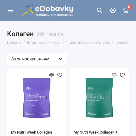
0
Колаген
696 товарів
Головна
Вітаміни та мінерали
Для зв'язок та суглобів
Колаген
My Nutri Week Collagen
My Nutri Week Collagen +