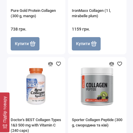
Pure Gold Protein Collagen
IronMaxx Collagen (1 l,
(300 g, mango)
mirabelle plum)
738 грн.
1159 грн.
Купити
Купити
Підбір товару
Doctor's BEST Collagen Types
Sporter Collagen Peptide (300
1&3 500 mg with Vitamin C
g, смородина та ківі)
(240 caps)