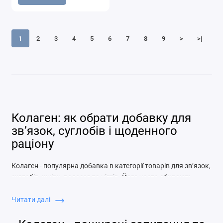
1
2
3
4
5
6
7
8
9
>
>|
Колаген: як обрати добавку для
зв’язок, суглобів і щоденного
раціону
Колаген - популярна добавка в категорії товарів для зв’язок,
суглобів, шкіри, волосся та нігтів. Його часто обирають
люди, які активно тренуються, багато рухаються,
Читати далі
відновлюються після навантажень або хочуть доповнити
раціон білковими компонентами. Водночас колаген не слід