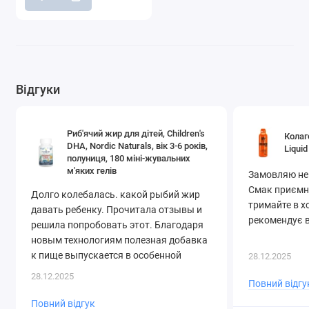
Відгуки
Риб'ячий жир для дітей, Children's
Колаг
DHA, Nordic Naturals, вік 3-6 років,
Liquid
полуниця, 180 міні-жувальних
м'яких гелів
Замовляю не
Смак приємни
Долго колебалась. какой рыбий жир
тримайте в х
давать ребенку. Прочитала отзывы и
рекомендує в
решила попробовать этот. Благодаря
новым технологиям полезная добавка
к пище выпускается в особенной
28.12.2025
форме – в прозрачных желатиновых
28.12.2025
Повний відгу
капсулах, растворяющихся внутри
организма и уберегающих от
Повний відгук