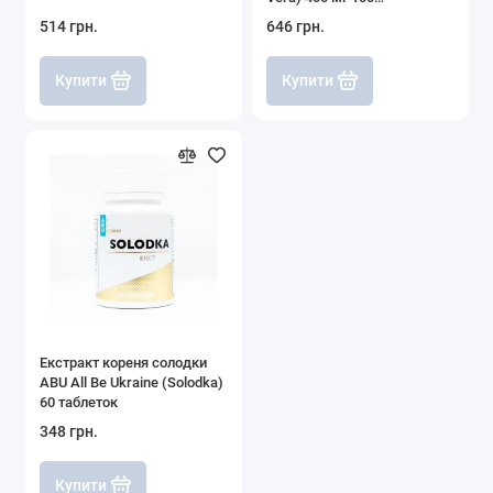
вегетаріанських капсул
514 грн.
646 грн.
Купити
Купити
Екстракт кореня солодки
ABU All Be Ukraine (Solodka)
60 таблеток
348 грн.
Купити