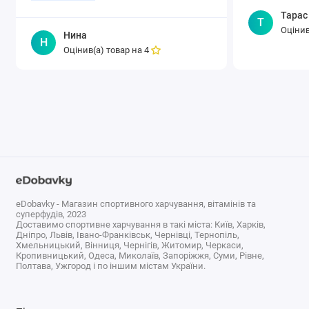
неприятного вкуса и запаха
Тарас
Т
непосредственно в момент
Оцінив
Нина
употребления. И если вы начнете
Н
Оцінив(а) товар на
4
давать детям средство в капсулах с
приятным клубничным..
eDobavky - Магазин спортивного харчування, вітамінів та
суперфудів, 2023
Доставимо спортивне харчування в такі міста: Київ, Харків,
Дніпро, Львів, Івано-Франківськ, Чернівці, Тернопіль,
Хмельницький, Вінниця, Чернігів, Житомир, Черкаси,
Кропивницький, Одеса, Миколаїв, Запоріжжя, Суми, Рівне,
Полтава, Ужгород і по іншим містам України.