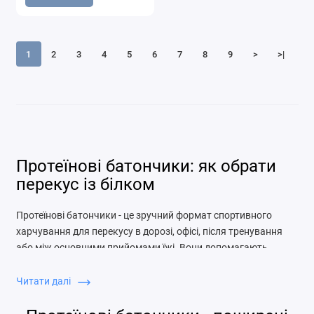
1
2
3
4
5
6
7
8
9
>
>|
Протеїнові батончики: як обрати
перекус із білком
Протеїнові батончики - це зручний формат спортивного
харчування для перекусу в дорозі, офісі, після тренування
або між основними прийомами їжі. Вони допомагають
швидко отримати білок, коли немає можливості
приготувати нормальну страву. Водночас батончик не
Читати далі
завжди автоматично корисний: склад, кількість білка, цукру,
клітковини, жирів і калорій можуть дуже відрізнятися.