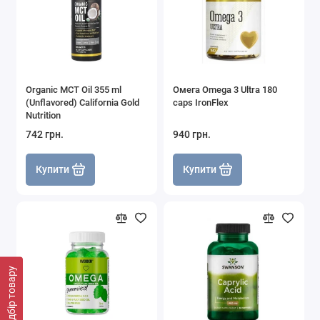
Organic MCT Oil 355 ml
Омега Omega 3 Ultra 180
(Unflavored) California Gold
caps IronFlex
Nutrition
742 грн.
940 грн.
Купити
Купити
Підбір товару