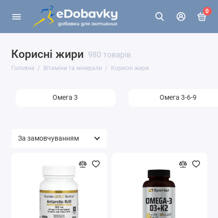
0
Корисні жири
980 товарів
Головна
Вітаміни та мінерали
Корисні жири
Омега 3
Омега 3-6-9