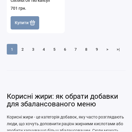
Coconut Oil 180 капсул
701 грн.
Купити
1
2
3
4
5
6
7
8
9
>
>|
Корисні жири: як обрати добавки
для збалансованого меню
Корисні жири - це категорія добавок, яку часто розглядають
люди, що хочуть доповнити раціон жирними кислотами або
зробити харчування більш збалансованим. Сюди можуть