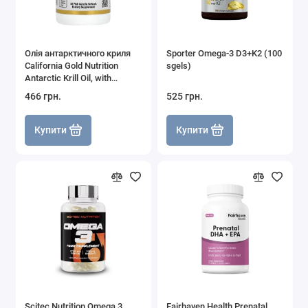
Олія антарктичного криля
Sporter Omega-3 D3+K2 (100
California Gold Nutrition
sgels)
Antarctic Krill Oil, with
Astaxanthin 500 mg, 30
466 грн.
525 грн.
Softgels (Strawberry &
Lemon) California Gold
Nutrition
Купити
Купити
Scitec Nutrition Omega 3
Fairhaven Health Prenatal