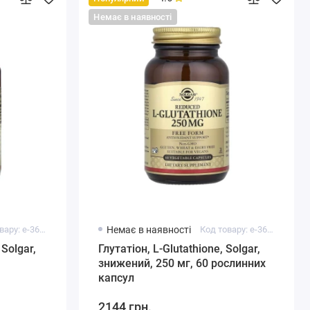
Немає в наявності
Код товару: e-36524
Немає в наявності
Код товару: e-36525
 Solgar,
Глутатіон, L-Glutathione, Solgar,
знижений, 250 мг, 60 рослинних
капсул
2144 грн.