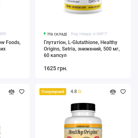
5409
На складі
Код товару: e-34917
ow Foods,
Глутатіон, L-Glutathione, Healthy
ких
Origins, Setria, знижений, 500 мг,
60 капсул
1625 грн.
4.8
Популярний