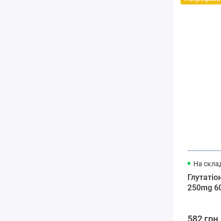
На склад
Глутатіо
250mg 6
582 грн.