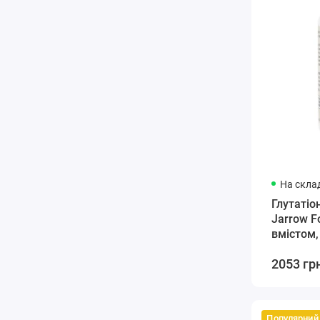
На склад
Глутатіон
Jarrow F
вмістом,
капсул
2053 гр
Популярний