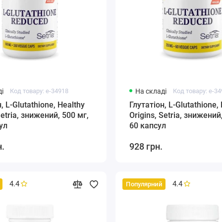
і
Код товару: e-34918
На складі
Код товару: e-3
, L-Glutathione, Healthy
Глутатіон, L-Glutathione,
Setria, знижений, 500 мг,
Origins, Setria, знижений
ул
60 капсул
н.
928 грн.
4.4
4.4
Популярний