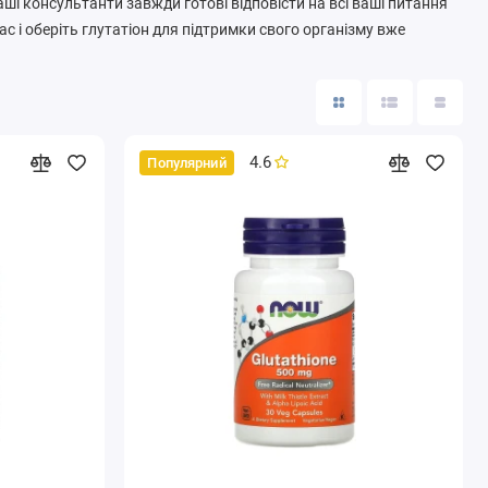
Наші консультанти завжди готові відповісти на всі ваші питання
с і оберіть глутатіон для підтримки свого організму вже
4.6
Популярний