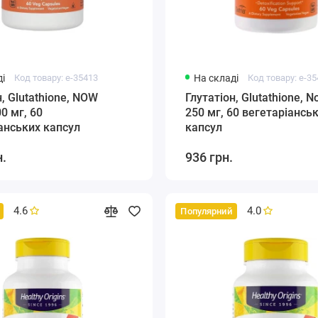
і
Код товару: e-35413
На складі
Код товару: e-3
н, Glutathione, NOW
Глутатіон, Glutathione, N
0 мг, 60
250 мг, 60 вегетаріансь
анських капсул
капсул
н.
936 грн.
4.6
4.0
Популярний