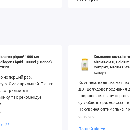
олаген рідкий 1000 мл -
Комплекс кальцію т
ollagen Liquid 1000ml (Orange)
вітаміном D, Calcium
xtrifit
Complex, Nature's Wa
капсул
 не перший раз.
Комплекс кальцію, магнію і
ую. Смак приємний. Тільки
Д3 - це чудове поєднання 
ово тримайте в
покращення стану нервово
нику, так рекомендує
суглобів, шкіри, волосся і к
...
Пакування оптимальне, п
5
3 місяці. Результат чудовий
28.12.2025
Way найкращий виробник!.
ідгук
Повний відгук