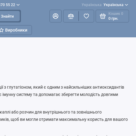
870 55 22
Українська
Українська
Кошик
0
Знайти
0 грн.
Виробники
ції з глутатіоном, який є одним з найсильніших антиоксидантів
ує імунну систему та допомагає зберегти молодість довгими
 каплі або розчин для внутрішнього та зовнішнього
ників, щоб ви могли отримати максимальну користь для вашого