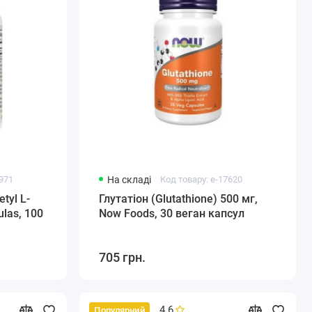
4971
На складі
Код товару: e-17620
tyl L-
Глутатіон (Glutathione) 500 мг,
ulas, 100
Now Foods, 30 веган капсул
705 грн.
4.6
Популярний