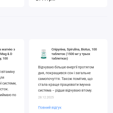
а магнію з
Спіруліна, Spirulina, Biotus, 100
 Mag & D
таблеток (1500 мг у трьох
y, 100
таблетках)
Відчуваю більше енергії протягом
 вітаміну
дня, покращився сон і загальне
для
самопочуття. Також помітив, що
ї системи,
стала краще працювати імунна
істок.
система – рідше відчуваю втому.
риймаю по
Таблетки легко ковтати, не
28.12.2025
. Nature's
залишають неприємного присмаку.
.
Повний відгук
Раджу всім, хто хоче підтримати свій