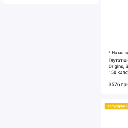
На склад
Глутатіон
Origins, 
150 капс
3576 гр
Популярний