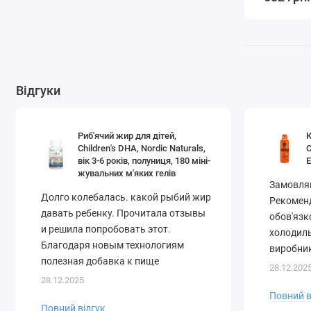
Відгуки
Риб'ячий жир для дітей,
К
Children's DHA, Nordic Naturals,
C
вік 3-6 років, полуниця, 180 міні-
E
жувальних м'яких гелів
Замовляю
Долго колебалась. какой рыбий жир
Рекоменд
давать ребенку. Прочитала отзывы
обов'язк
и решила попробовать этот.
холодиль
Благодаря новым технологиям
виробник
полезная добавка к пище
28.12.202
выпускается в особенной форме – в
28.12.2025
прозрачных желатиновых капсулах,
Повний в
Повний відгук
растворяющихся внутри организма