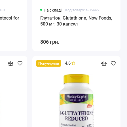
6181
На складі
Код товару: e-35445
otocol for
Глутатіон, Glutathione, Now Foods,
500 мг, 30 капсул
806 грн.
4.6
Популярний