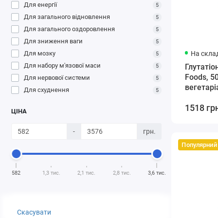
Для енергії
5
Для загального відновлення
5
Для загального оздоровлення
5
Для зниження ваги
5
Для мозку
На склад
5
Для набору м'язової маси
Глутатіо
5
Foods, 50
Для нервової системи
5
вегетарі
Для схуднення
5
1518 гр
ЦІНА
-
грн.
Популярний
582
1,3 тис.
2,1 тис.
2,8 тис.
3,6 тис.
Скасувати