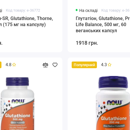
і
Код товару: e-36772
На складі
Код товару: e-3
-SR, Glutathione, Thorne,
Глутатіон, Glutathione, Pr
л (175 мг на капсулу)
Life Balance, 500 мг, 60
веганських капсул
н.
1918 грн.
4.8
4.3
Популярний