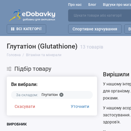
Про нас
Блог
Відгуки про маг
Спортивне харчування
В
ВСІ КАТЕГОРІЇ
Глутатіон (Glutathione)
13 товарів
Головна
Вітаміни та мінерали
Підбір товару
Вирішили 
Ви вибрали:
У нашому інтер
для організму
Глутатіон
За складом:
роками.
Скасувати
Уточнити
У нашому асор
застосування.
здоров'я.
ВИРОБНИК