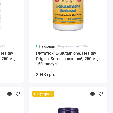
4915
На складі
Код товару: e-34916
 Healthy
Глутатіон, L-Glutathione, Healthy
, 250 мг,
Origins, Setria, знижений, 250 мг,
150 капcул
2048 грн.
Популярний