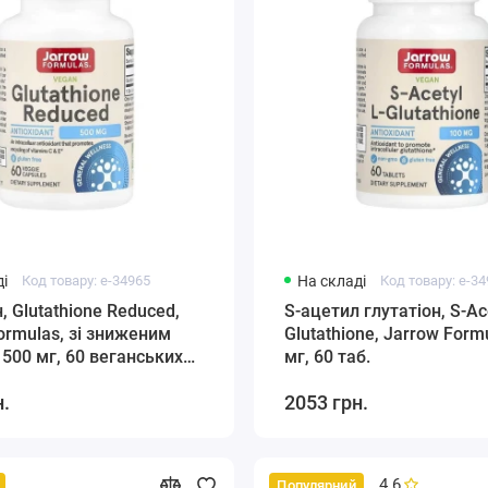
і
Код товару: e-34965
На складі
Код товару: e-3
, Glutathione Reduced,
S-ацетил глутатіон, S-Ace
ormulas, зі зниженим
Glutathione, Jarrow Form
 500 мг, 60 веганських
мг, 60 таб.
н.
2053 грн.
4.6
Популярний