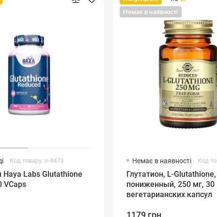
Немає в наявності
і
Код товару: e-9473
Немає в наявності
н Haya Labs Glutathione
Глутатион, L-Glutathione,
0 VCaps
пониженный, 250 мг, 30
вегетарианских капсул
1179 грн.