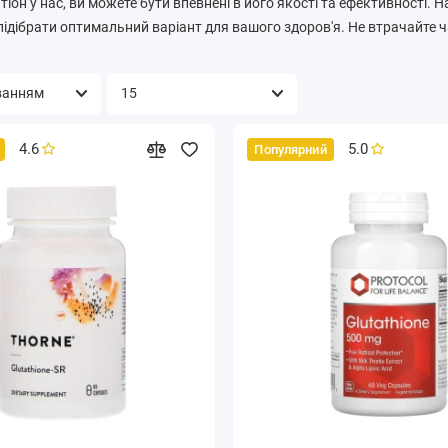
іон у нас, ви можете бути впевнені в його якості та ефективності. 
підібрати оптимальний варіант для вашого здоров'я. Не втрачайте ча
4.6
5.0
Популярний