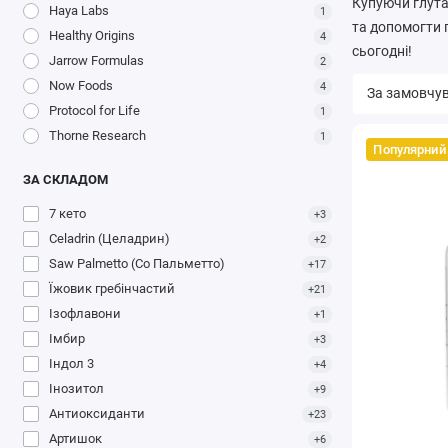
Купуючи глутат
Haya Labs
1
та допомогти 
Healthy Origins
4
сьогодні!
Jarrow Formulas
2
Now Foods
4
Protocol for Life
1
Thorne Research
1
Популярний
ЗА СКЛАДОМ
7 кето
+3
Celadrin (Целадрин)
+2
Saw Palmetto (Со Пальметто)
+17
Їжовик гребінчастий
+21
Ізофлавони
+1
Імбир
+3
Індол 3
+4
Інозитол
+9
Антиоксиданти
+23
Артишок
+6