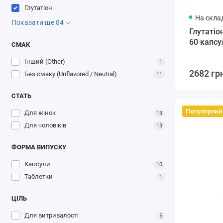
Глутатіон
На склад
Показати ще 84
Глутатіон
60 капсу
СМАК
Інший (Other)
1
2682 гр
Без смаку (Unflavored / Neutral)
11
СТАТЬ
Популярний
Для жінок
13
Для чоловіків
13
ФОРМА ВИПУСКУ
Капсули
10
Таблетки
1
ЦІЛЬ
Для витривалості
5