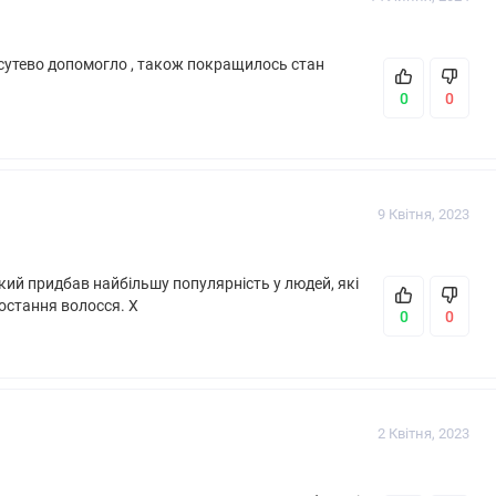
 сутево допомогло , також покращилось стан
0
0
9 Квітня, 2023
, який придбав найбільшу популярність у людей, які
остання волосся. Х
0
0
2 Квітня, 2023