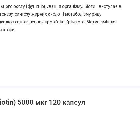
льного росту і функціонування організму. Біотин виступає в
енезу, синтезу жирних кислот і метаболізму ряду
дсилює синтез певних протеїнів. Крім того, біотин зміцнює
я шкіри.
линний джерело) і діоксид кремнію.
otin) 5000 мкг 120 капсул
, яєць, риби, молюсків або інгредієнтів горіхового горіха.
ти, що містять ці алергени.