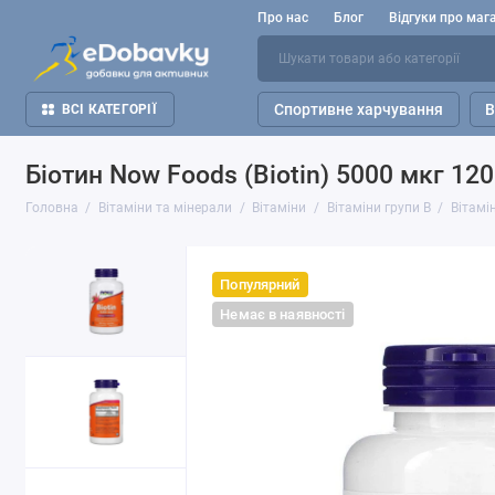
Про нас
Блог
Відгуки про маг
Спортивне харчування
В
ВСІ КАТЕГОРІЇ
Біотин Now Foods (Biotin) 5000 мкг 12
Головна
Вітаміни та мінерали
Вітаміни
Вітаміни групи В
Вітамін
Популярний
Немає в наявності