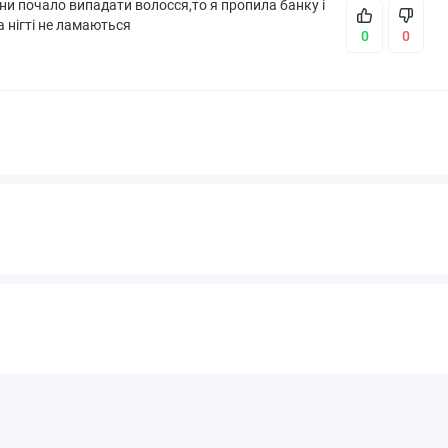
ни почало випадати волосся,то я пропила банку і
 нігті не ламаються
0
0