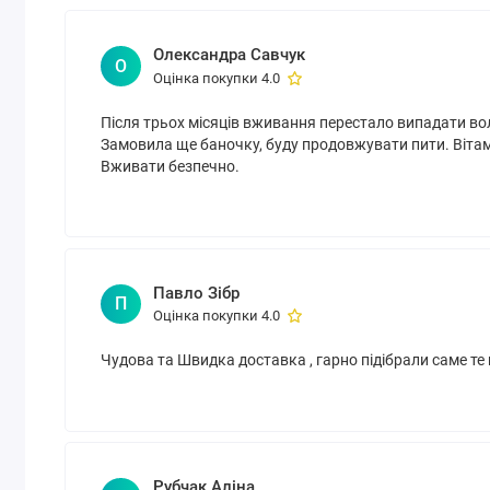
Форма
Вегетаріанська капсула
випуску
Олександра Савчук
О
За
Оцінка покупки 4.0
Енергія, втома
симптомами
Після трьох місяців вживання перестало випадати вол
Сертифікати
Без ГМО, Без глютену, Без горіхів, Без молока,
Замовила ще баночку, буду продовжувати пити. Вітам
та дієта
Вегетаріанський, Відповідає стандарту якост
Вживати безпечно.
Для кого
Для жінок, Для чоловіків
призначено
Активних
5000 микрограмм
компонентів
Павло Зібр
П
Оцінка покупки 4.0
Чудова та Швидка доставка , гарно підібрали саме те
Рубчак Аліна