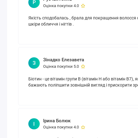
Р
Оцінка покупки 4.0
Якість сподобалась , брала для покращення волосся
шкіри обличчя і нігтів .
Зінадко Елезавета
З
Оцінка покупки 5.0
Біотин - це вітамін групи В (вітамін Н або вітамін B7)
бажають поліпшити зовнішній вигляд і прискорити зр
Ірина Болюк
І
Оцінка покупки 4.0