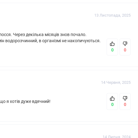
13 Листопада, 2025
осся. Через декілька місяців знов почало.
 Без молюсків, Без пшениці, Без риби, Без сої, Без яєць,
ін водорозчинний, в організмі не накопичуються.
і GMP, Кошерний продукт, Підходить для веганів
0
0
14 Червня, 2025
 що я хотів дуже вдячний!
0
0
14 Липня, 2024