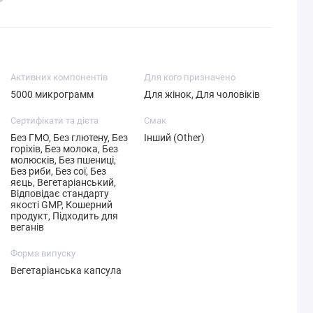
Активних компонентів
Для кого призначено
5000 микрограмм
Для жінок, Для чоловіків
Сертифікати та дієта
Смак
Без ГМО, Без глютену, Без
Інший (Other)
горіхів, Без молока, Без
молюсків, Без пшениці,
Без риби, Без сої, Без
яєць, Вегетаріанський,
Відповідає стандарту
якості GMP, Кошерний
продукт, Підходить для
веганів
Форма випуску
Вегетаріанська капсула