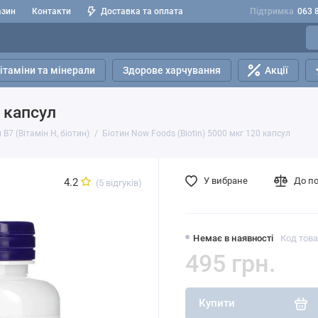
азин
Контакти
Доставка та оплата
Підтримка
063 
ітаміни та мінерали
Здорове харчування
Акції
0 капсул
 B7 (Вітамін H, біотин)
Біотин Now Foods (Biotin) 5000 мкг 120 капсул
У вибране
До п
4.2
(5 відгуків)
Немає в наявності
Код това
495 грн.
Купити