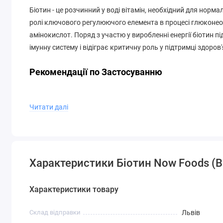
Біотин - це розчинний у воді вітамін, необхідний для норма
ролі ключового регулюючого елемента в процесі глюконеог
амінокислот. Поряд з участю у виробленні енергії біотин пі
імунну систему і відіграє критичну роль у підтримці здоров'
Рекомендації по Застосуванню
Приймати щодня по 1 капсулі під час їжі.
Читати далі
інші Інгредієнти
Рисове борошно, целюлоза (капсула), стеарат магнію (рос
Характеристики Біотин Now Foods (Bi
Не справляється з додаванням пшениці, глютену, сої, молока
Виробляється в установці GMP, яка обробляє інші інгредієн
Характеристики товару
попередження
Склад відправки
Львів