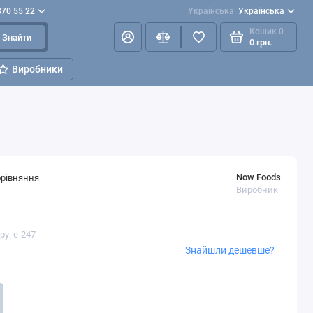
870 55 22
Українська
Українська
Кошик
0
Знайти
0 грн.
Виробники
Now Foods
орівняння
Виробник
ру: e-247
Знайшли дешевше?