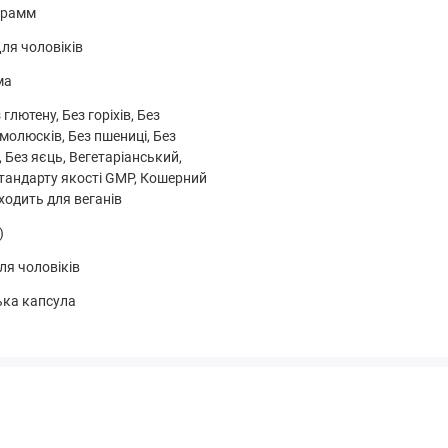
грамм
 місці.
ля чоловіків
агітності / годування грудьми, прийом медичних препаратів
ма
уватися з лікарем перед вживанням даного продукту.
 глютену, Без горіхів, Без
молюсків, Без пшениці, Без
ї, Без яєць, Вегетаріанський,
стандарту якості GMP, Кошерний
ходить для веганів
)
ля чоловіків
Кількість на
% Від добової
порцію
потреби
ька капсула
5 мг (5000 мкг)
16667