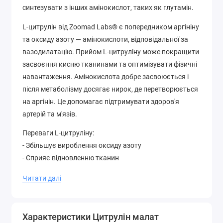
синтезувати з інших амінокислот, таких як глутамін.
L-цитрулін від Zoomad Labs® є попередником аргініну
та оксиду азоту — амінокислоти, відповідальної за
вазодилатацію. Прийом L-цитруліну може покращити
засвоєння кисню тканинами та оптимізувати фізичні
навантаження. Амінокислота добре засвоюється і
після метаболізму досягає нирок, де перетворюється
на аргінін. Це допомагає підтримувати здоров'я
артерій та м'язів.
Переваги L-цитруліну:
- Збільшує вироблення оксиду азоту
- Сприяє відновленню тканин
- покращує чутливість до інсуліну
Читати далі
- Покращує артеріальний тиск та загальний стан
серцево-судинної системи
- Покращує метаболізм та сприяє виведенню відходів
Характеристики Цитрулін малат
- покращує пампінг під час тренувань