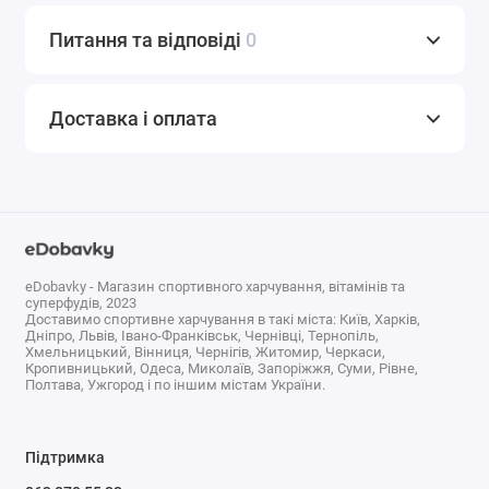
Питання та відповіді
0
Зверніть увагу, що
Цитрулін малат Zoomad Labs Raw
Доставка і оплата
One L-Citrulline Malate 300 г, Pure
не є лікарським
засобом. Не замінює повноцінного харчування. Не
перевищуйте рекомендовану добову дозу.
Використовуйте згідно з інструкцією виробника, яка є
на упаковці або всередині неї.
Перед застосуванням проконсультуйтеся з лікарем.
eDobavky - Магазин спортивного харчування, вітамінів та
Зберігати в недоступному для дітей місці.
суперфудів, 2023
Виробник залишає за собою право змінити зовнішній
Доставимо спортивне харчування в такі міста: Київ, Харків,
Дніпро, Львів, Івано-Франківськ, Чернівці, Тернопіль,
вигляд упаковки, склад продукту, смакові добавки та
Хмельницький, Вінниця, Чернігів, Житомир, Черкаси,
Кропивницький, Одеса, Миколаїв, Запоріжжя, Суми, Рівне,
його консистенцію.
Полтава, Ужгород і по іншим містам України.
Ми намагаємося стежити за змінами, але якщо ви
помітили будь-яку невідповідність, будь ласка,
повідомте нам про це в коментарях до товару.
Підтримка
Дякуємо!