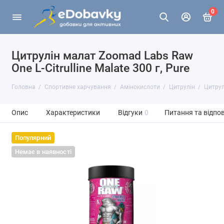
0
Цитрулін малат Zoomad Labs Raw
One L-Citrulline Malate 300 г, Pure
Головна
Спортивне харчування
Амінокислоти
Цитрулін
Цитрулі
Опис
Характеристики
Відгуки
0
Питання та відпов
Популярний
Немає в наявності