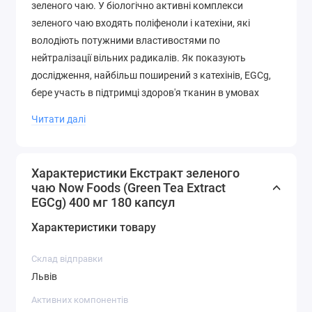
зеленого чаю. У біологічно активні комплекси
зеленого чаю входять поліфеноли і катехіни, які
володіють потужними властивостями по
нейтралізації вільних радикалів. Як показують
дослідження, найбільш поширений з катехінів, EGCg,
бере участь в підтримці здоров'я тканин в умовах
нормального метаболічного стресу і сприяє
Читати далі
правильному регулюванню клітинного циклу.
Рекомендації по Застосуванню
Характеристики Екстракт зеленого
чаю Now Foods (Green Tea Extract
Приймати щодня по 1 капсулі під час їжі. Не приймати
EGCg) 400 мг 180 капсул
даний продукт натщесерце; Не перевищувати
Характеристики товару
рекомендовану дозу.
Склад відправки
інші Інгредієнти
Львів
Целюлоза (капсула), кремнезем і стеарат магнію
Активних компонентів