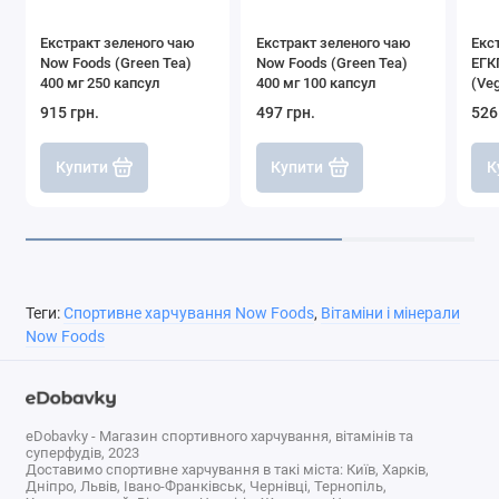
Екстракт зеленого чаю
Екстракт зеленого чаю
Екс
Now Foods (Green Tea)
Now Foods (Green Tea)
ЕГК
400 мг 250 капсул
400 мг 100 капсул
(Ve
Tea 
915 грн.
497 грн.
526
рос
Купити
Купити
К
Теги:
Спортивне харчування Now Foods
,
Вітаміни і мінерали
Now Foods
eDobavky - Магазин спортивного харчування, вітамінів та
суперфудів, 2023
Доставимо спортивне харчування в такі міста: Київ, Харків,
Дніпро, Львів, Івано-Франківськ, Чернівці, Тернопіль,