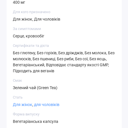
(рослинний джерело).
400 мг
Для кого призначено
Не справляється з дріжджами, пшеницею, глютеном,
Для жінок, Для чоловіків
соєю, молоком, яйцем, рибою, ракоподібними або
інгредієнтами горіха. Виробляється в установці GMP,
За симптомами
яка обробляє інші інгредієнти, що містять ці алергени.
Серце, кровообіг
Сертифікати та дієта
попередження
Без глютену, Без горіхів, Без дріжджів, Без молока, Без
молюсків, Без пшениці, Без риби, Без сої, Без яєць,
Продукт може змінювати колір природним чином.
Вегетаріанський, Відповідає стандарту якості GMP,
Підходить для веганів
Не вживати в їжу пакетик з влагопоглотителем.
Зберігати у флаконі.
Смак
Зелений чай (Green Tea)
Після розтину зберігати в прохолодному, сухому місці.
Стать
Попередження: тільки для дорослих. Приймати разом
Для жінок
,
для чоловіків
з їжею. Проконсультуйтеся з лікарем у разі вагітності
Форма випуску
/ годування грудьми, прийому ліків або наявності
Вегетаріанська капсула
захворювань, що включають порушення функції