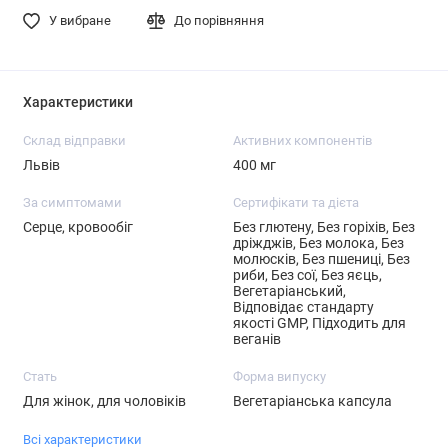
У вибране
До порівняння
Характеристики
Склад відправки
Активних компонентів
Львів
400 мг
За симптомами
Сертифікати та дієта
Серце, кровообіг
Без глютену, Без горіхів, Без
дріжджів, Без молока, Без
молюсків, Без пшениці, Без
риби, Без сої, Без яєць,
Вегетаріанський,
Відповідає стандарту
якості GMP, Підходить для
веганів
Стать
Форма випуску
Для жінок, для чоловіків
Вегетаріанська капсула
Всі характеристики