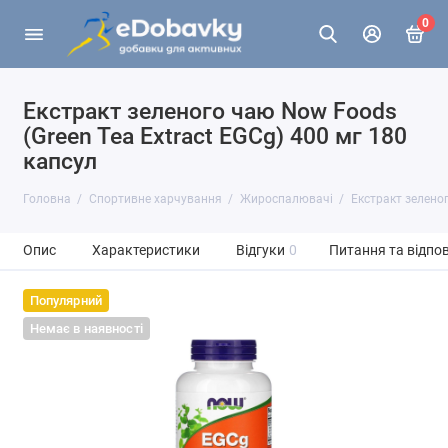
0
Екстракт зеленого чаю Now Foods
(Green Tea Extract EGCg) 400 мг 180
капсул
Головна
Спортивне харчування
Жироспалювачі
Екстракт зелено
Опис
Характеристики
Відгуки
0
Питання та відпов
Популярний
Немає в наявності