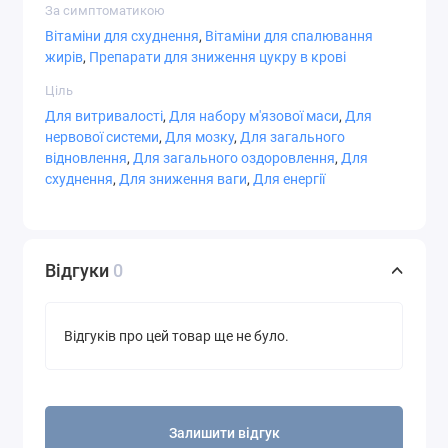
печінки. Зберігати в недоступному для дітей місці.
За симптоматикою
Вітаміни для схуднення
,
Вітаміни для спалювання
склад
жирів
,
Препарати для зниження цукру в крові
Розмір порції:
1 капсула Veg
Ціль
Для витривалості
,
Для набору м'язової маси
,
Для
Кількість
% Від
нервової системи
,
Для мозку
,
Для загального
на
добової
відновлення
,
Для загального оздоровлення
,
Для
порцію
потреби
схуднення
,
Для зниження ваги
,
Для енергії
Екстракт зеленого чаю (Camellia
400 мг
*
sinensis) (лист)
(Стандартизований екстракт)
Відгуки
0
[хв / 80% Всього катехінів і 50%
EGCg (епігаллокатехін галлат)
(200 мг)] (до 4 мг натурального
Відгуків про цей товар ще не було.
кофеїну)
Зелений неочищений зелений
50 мг
*
чай (Camellia sinensis) (лист)
Залишити відгук
* Добова доза не визначена.