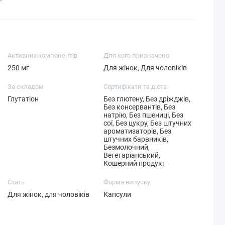
Активних компонентів
Для кого призначено
250 мг
Для жінок, Для чоловіків
За складом
Сертифікати та дієта
Глутатіон
Без глютену, Без дріжджів,
Без консервантів, Без
натрію, Без пшениці, Без
сої, Без цукру, Без штучних
ароматизаторів, Без
штучних барвників,
Безмолочний,
Вегетаріанський,
Кошерний продукт
Стать
Форма випуску
Для жінок, для чоловіків
Капсули