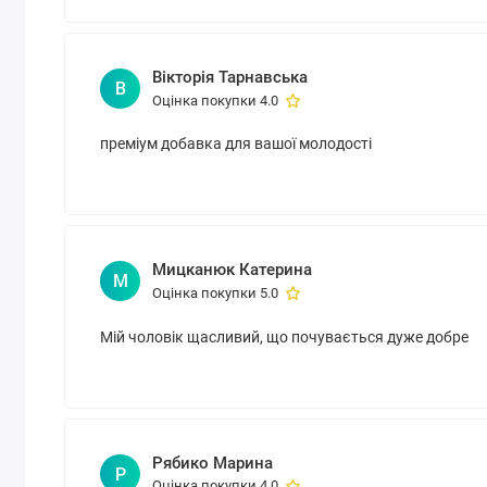
Вікторія Тарнавська
В
Оцінка покупки 4.0
преміум добавка для вашої молодості
Мицканюк Катерина
М
Оцінка покупки 5.0
Мій чоловік щасливий, що почувається дуже добре
Рябико Марина
Р
Оцінка покупки 4.0