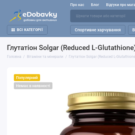
Про нас
Блог
Відгуки про маг
Спортивне харчування
В
ВСІ КАТЕГОРІЇ
Глутатіон Solgar (Reduced L-Glutathione
Головна
Вітаміни та мінерали
Глутатіон Solgar (Reduced L-Glutathion
Популярний
Немає в наявності