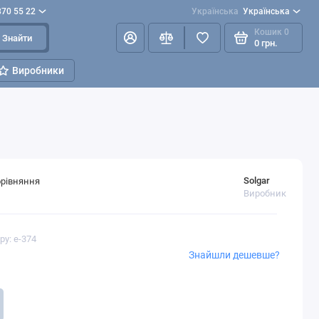
870 55 22
Українська
Українська
Кошик
0
Знайти
0 грн.
Виробники
Solgar
орівняння
Виробник
ру: e-374
Знайшли дешевше?