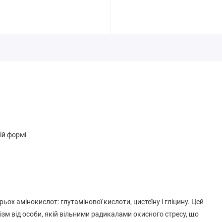
ій формі
ьох амінокислот: глутамінової кислоти, цистеїну і гліцину. Цей
зм від особи, якій вільними радикалами окисного стресу, що