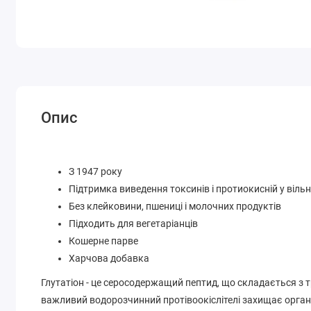
Опис
З 1947 року
Підтримка виведення токсинів і протиокисній у вільн
Без клейковини, пшениці і молочних продуктів
Підходить для вегетаріанців
Кошерне парве
Харчова добавка
Глутатіон - це серосодержащий пептид, що складається з тр
важливий водорозчинний протівоокіслітелі захищає органі