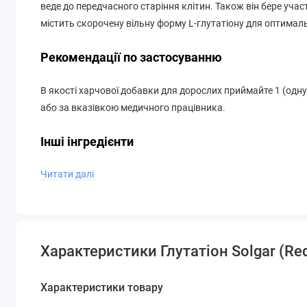
веде до передчасного старіння клітин. Також він бере учас
містить скорочену вільну форму L-глутатіону для оптимал
Рекомендації по застосуванню
В якості харчової добавки для дорослих приймайте 1 (одну
або за вказівкою медичного працівника.
Інші інгредієнти
Читати далі
Целюлоза мікрокристалічна, рослинна целюлоза, магнію р
Free: Клейковина, пшениця, молочні продукти, соя, дріждж
консерванти і колір.
Характеристики Глутатіон Solgar (Red
Попередження
У разі вагітності, годування грудьми, прийому будь-яких 
Характеристики товару
проконсультуватися з лікарем перед вживанням будь-яких