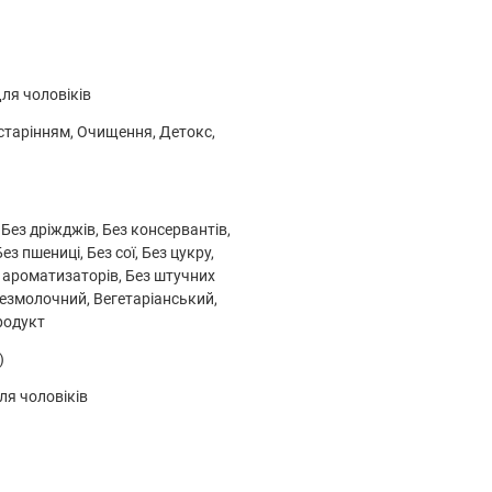
рем. Зберігати в недоступному для дітей місці. Зберігати при
 зовнішня захисна мембрана відсутня або пошкоджена.
ля чоловіків
 старінням, Очищення, Детокс,
Кількість на
% Від добової
 Без дріжджів, Без консервантів,
порцію
потреби
ез пшениці, Без сої, Без цукру,
 ароматизаторів, Без штучних
250 мг
**
Безмолочний, Вегетаріанський,
родукт
)
ля чоловіків