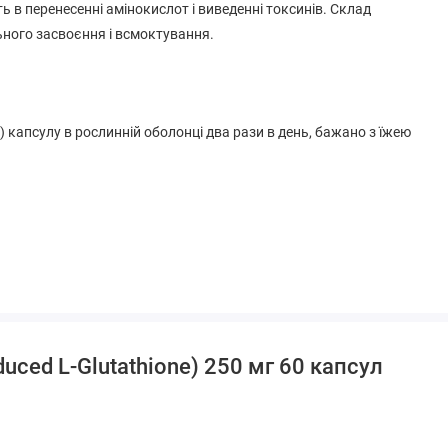
ть в перенесенні амінокислот і виведенні токсинів. Склад
ьного засвоєння і всмоктування.
) капсулу в рослинній оболонці два рази в день, бажано з їжею
ослинного магнію, діоксид кремнію.
і, цукор, натрій, штучний ароматизатор, підсолоджувач,
uced L-Glutathione) 250 мг 60 капсул
медичних препаратів або наявності будь-яких захворювань слід
 харчових добавок. У разі виникнення будь-яких побічних