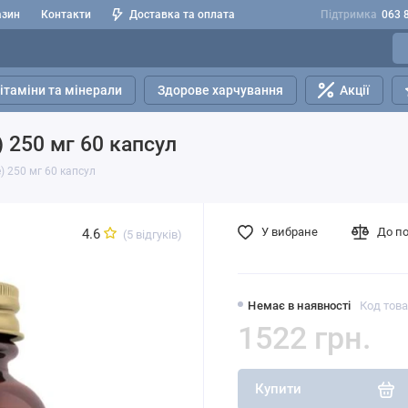
азин
Контакти
Доставка та оплата
Підтримка
063 
ітаміни та мінерали
Здорове харчування
Акції
) 250 мг 60 капсул
e) 250 мг 60 капсул
У вибране
До п
4.6
(5 відгуків)
Немає в наявності
Код това
1522 грн.
Купити