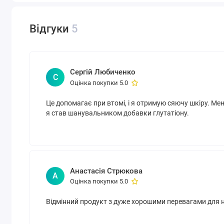
Форма
Капсули
випуску
Відгуки
5
За
Боротьба із старінням, Очищення, Детокс, С
симптомами
Сертифікати
Без глютену, Без дріжджів, Без консервантів, 
Сергій Любиченко
та дієта
ароматизаторів, Без штучних барвників, Бе
С
Оцінка покупки 5.0
Для кого
Для жінок, Для чоловіків
призначено
Це допомагає при втомі, і я отримую сяючу шкіру. Ме
я став шанувальником добавки глутатіону.
Активних
250 мг
компонентів
Анастасія Стрюкова
А
Оцінка покупки 5.0
Відмінний продукт з дуже хорошими перевагами для 