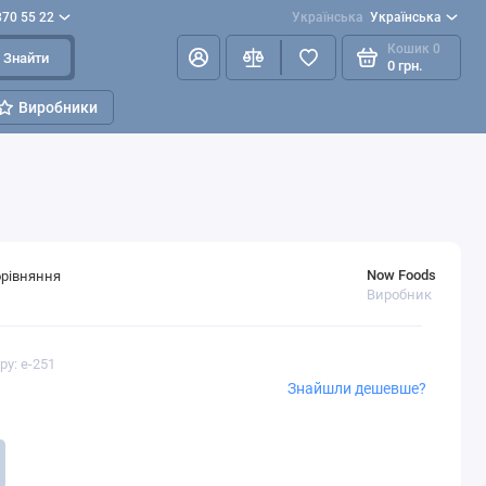
870 55 22
Українська
Українська
Кошик
0
Знайти
0 грн.
Виробники
Now Foods
орівняння
Виробник
ру: e-251
Знайшли дешевше?