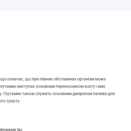
що означає, що при певних обставинах організм може
і глутамин виступає основним переносником азоту і має
ту. Глутамин також служить основним джерелом палива для
ого тракту.
ийомами їжі.