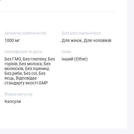
Активних компонентів
Для кого призначено
1000 мг
Для жінок, Для чоловіків
Сертифікати та дієта
Смак
Без ГМО, Без глютену, Без
Інший (Other)
горіхів, Без молока, Без
молюсків, Без пшениці,
Без риби, Без сої, Без
яєць, Відповідає
стандарту якості GMP
Форма випуску
Капсули