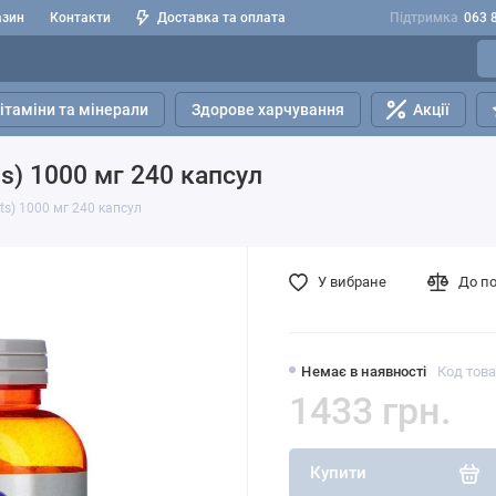
азин
Контакти
Доставка та оплата
Підтримка
063 
ітаміни та мінерали
Здорове харчування
Акції
s) 1000 мг 240 капсул
ts) 1000 мг 240 капсул
У вибране
До п
Немає в наявності
Код това
1433 грн.
Купити