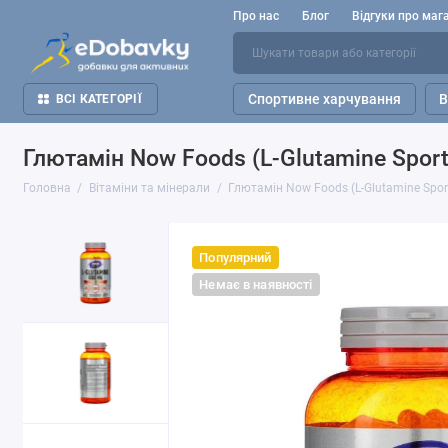
Про нас
Блог
Відгуки про маг
Спортивне харчування
В
ВСІ КАТЕГОРІЇ
Глютамін Now Foods (L-Glutamine Sport
Головна
Вітаміни та мінерали
Глютамін Now Foods (L-Glutamine Spor
Популярний
Немає в наявності