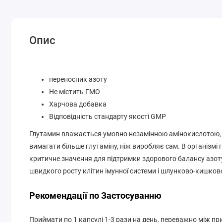
Опис
переносник азоту
Не містить ГМО
Харчова добавка
Відповідність стандарту якості GMP
Глутамин вважається умовно незамінною амінокислотою, 
вимагати більше глутаміну, ніж виробляє сам. В організм
критичне значення для підтримки здорового балансу азо
швидкого росту клітин імунної системи і шлунково-кишков
Рекомендації по Застосуванню
Приймати по 1 капсулі 1-3 рази на день, переважно між пр