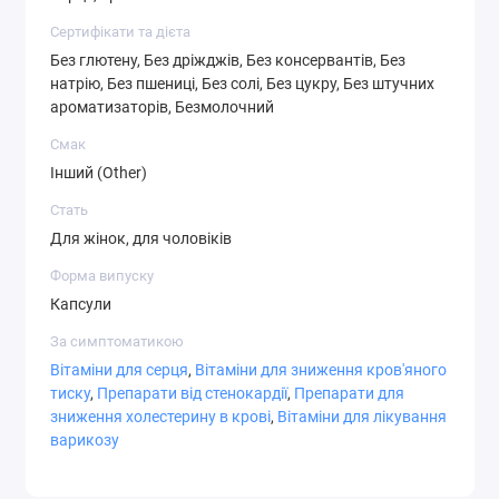
проконсультуйтеся з лікарем при виникненні
Сертифікати та дієта
негативних реакцій. Зберігати в недоступному для
Без глютену, Без дріжджів, Без консервантів, Без
дітей місці. Зберігати при кімнатній температурі. Не
натрію, Без пшениці, Без солі, Без цукру, Без штучних
застосовувати препарат, якщо зовнішня захисна
ароматизаторів, Безмолочний
мембрана відсутня або пошкоджена.
Смак
Інший (Other)
склад
Розмір порції:
1 Softgel
Стать
Для жінок, для чоловіків
Кількість
% Від
на
добової
Форма випуску
порцію
потреби
Капсули
Megasorb
400 мг
**
За симптоматикою
Коензим Q10
Вітаміни для серця
,
Вітаміни для зниження кров'яного
тиску
,
Препарати від стенокардії
,
Препарати для
(KanekaQ10) (як убіхінон)
зниження холестерину в крові
,
Вітаміни для лікування
** Добова доза не визначена.
варикозу