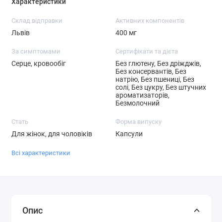
Характеристики
Склад відправки
Активних компонентів
Львів
400 мг
За симптомами
Сертифікати та дієта
Серце, кровообіг
Без глютену, Без дріжджів,
Без консервантів, Без
натрію, Без пшениці, Без
солі, Без цукру, Без штучних
ароматизаторів,
Безмолочний
Стать
Форма випуску
Для жінок, для чоловіків
Капсули
Всі характеристики
Опис