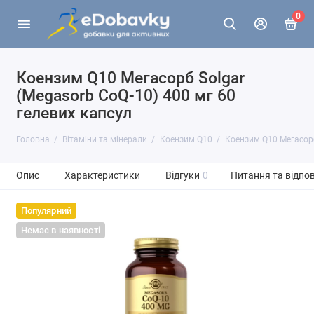
0
Коензим Q10 Мегасорб Solgar
(Megasorb CoQ-10) 400 мг 60
гелевих капсул
Головна
Вітаміни та мінерали
Коензим Q10
Коензим Q10 Мегасорб
Опис
Характеристики
Відгуки
0
Питання та відпов
Популярний
Немає в наявності