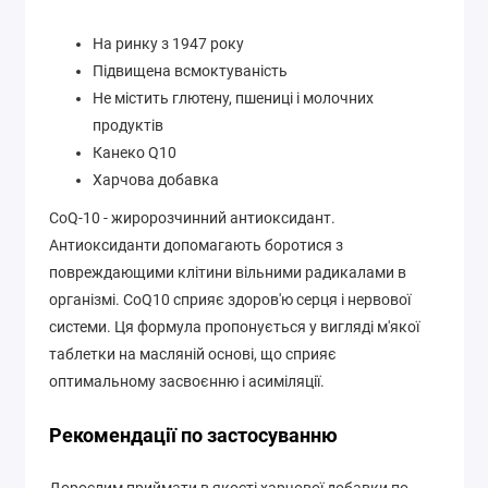
На ринку з 1947 року
Підвищена всмоктуваність
Не містить глютену, пшениці і молочних
продуктів
Канеко Q10
Харчова добавка
CoQ-10 - жиророзчинний антиоксидант.
Антиоксиданти допомагають боротися з
повреждающими клітини вільними радикалами в
організмі. CoQ10 сприяє здоров'ю серця і нервової
системи. Ця формула пропонується у вигляді м'якої
таблетки на масляній основі, що сприяє
оптимальному засвоєнню і асиміляції.
Рекомендації по застосуванню