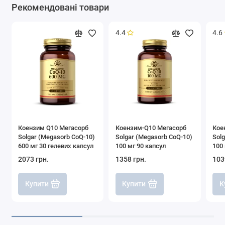
Рекомендовані товари
4.4
4.6
Коензим Q10 Мегасорб
Коензим-Q10 Мегасорб
Кое
Solgar (Megasorb CoQ-10)
Solgar (Megasorb CoQ-10)
Sol
600 мг 30 гелевих капсул
100 мг 90 капсул
100 
2073 грн.
1358 грн.
103
Купити
Купити
К