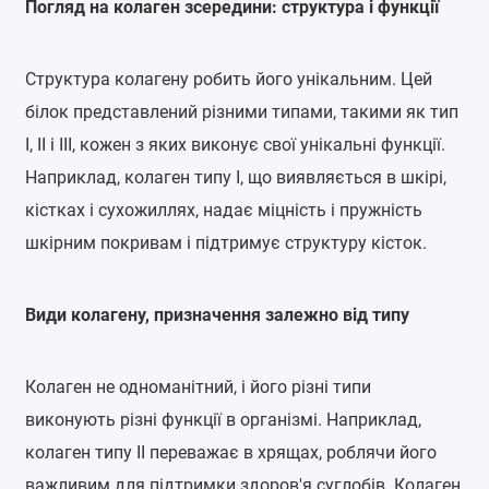
Погляд на колаген зсередини: структура і функції
Структура колагену робить його унікальним. Цей
білок представлений різними типами, такими як тип
I, II і III, кожен з яких виконує свої унікальні функції.
Наприклад, колаген типу I, що виявляється в шкірі,
кістках і сухожиллях, надає міцність і пружність
шкірним покривам і підтримує структуру кісток.
Види колагену, призначення залежно від типу
Колаген не одноманітний, і його різні типи
виконують різні функції в організмі. Наприклад,
колаген типу II переважає в хрящах, роблячи його
важливим для підтримки здоров'я суглобів. Колаген