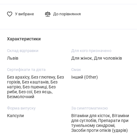
У вибране
До порівняння
Характеристики
Склад відправки
Для кого призначено
Львів
Для жінок, Для чоловіків
Сертифікати та дієта
Смак
Без арахісу, Без глютену, Без
Інший (Other)
горіхів, Без каштанів, Без
натрію, Без пшениці, Без
риби, Без сої, Без яєць,
Безмолочний
Форма випуску
За симптоматикою
Капсули
Вітаміни для кісток, Вітаміни
для суглобів, Препарати при
тунельному синдромі,
Засоби проти опіків (ударів)