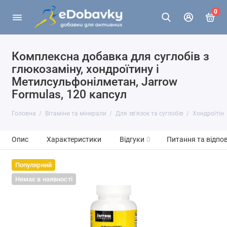
0
Комплексна добавка для суглобів з
глюкозаміну, хондроїтину і
Метилсульфонілметан, Jarrow
Formulas, 120 капсул
Головна
Вітаміни та мінерали
Для зв'язок та суглобів
Хондроїтін
Опис
Характеристики
Відгуки
0
Питання та відпов
Популярний
Немає в наявності