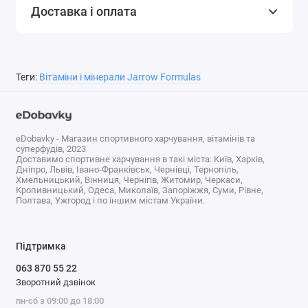
Доставка і оплата
(від 2000 мг глюкозаміну
сульфату • 2 KCl)
сульфат хондроїтину
1200 мг
†
(з 1,440 мг хондроітінсульфата
Теги:
Вітаміни і мінерали Jarrow Formulas
натрію)
Methylsulfonylmethane
300 мг
†
† Добова доза не визначена.
eDobavky - Магазин спортивного харчування, вітамінів та
суперфудів, 2023
Доставимо спортивне харчування в такі міста: Київ, Харків,
Дніпро, Львів, Івано-Франківськ, Чернівці, Тернопіль,
Хмельницький, Вінниця, Чернігів, Житомир, Черкаси,
Характеристики
Кропивницький, Одеса, Миколаїв, Запоріжжя, Суми, Рівне,
Полтава, Ужгород і по іншим містам України.
Форма
Капсули
випуску
Підтримка
За
063 870 55 22
Стрес
симптомами
Зворотний дзвінок
Без арахісу, Без глютену, Без горіхів, Без
пн-сб з 09:00 до 18:00
Сертифікати