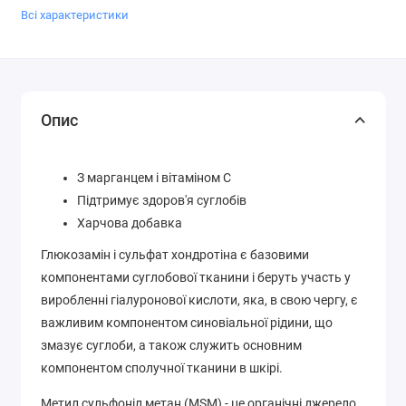
Всі характеристики
Опис
З марганцем і вітаміном C
Підтримує здоров'я суглобів
Харчова добавка
Глюкозамін і сульфат хондротіна є базовими
компонентами суглобової тканини і беруть участь у
виробленні гіалуронової кислоти, яка, в свою чергу, є
важливим компонентом синовіальної рідини, що
змазує суглоби, а також служить основним
компонентом сполучної тканини в шкірі.
Метил сульфоніл метан (MSM) - це органічні джерело