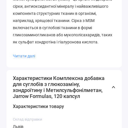
сірки, антиоксидантної мінералу і найважливішого
компонента структурних тканин в організмі,
наприклад, хрящової тканини. Сірка з MSM
включається в суглобові тканини в формі
гликозаминогликанов або мукополісахаридів, таких
як сульфат хондротіна і гіалуронова кислота.
Вітамін C і марганець необходмости для синтезу
Читати далі
колагену і хрящової тканини.
Сульфат глюкозаміну від Jarrow formulas не містить
Характеристики Комплексна добавка
натрію і стабілізовано за допомогою хлориду калію.
для суглобів з глюкозаміну,
хондроїтину і Метилсульфонілметан,
Рекомендації по застосуванню
Jarrow Formulas, 120 капсул
Характеристики товару
Застосування:
приймайте 4 капсули в день або згідно
з вказівками лікаря.
Склад відправки
Для досягнення оптимального результату
Львів