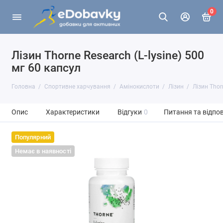
0
Лізин Thorne Research (L-lysine) 500
мг 60 капсул
Головна
Спортивне харчування
Амінокислоти
Лізин
Лізин Thor
Опис
Характеристики
Відгуки
0
Питання та відпов
Популярний
Немає в наявності