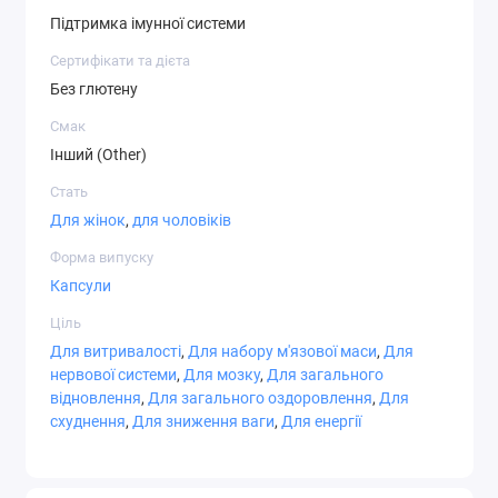
L-лізин (як моногідрохлорид L-
500 мг
*
Підтримка імунної системи
лізину)
Сертифікати та дієта
* Daily Value (DV) не встановлено.
Без глютену
Смак
Інший (Other)
Характеристики
Стать
Для жінок
,
для чоловіків
Форма випуску
Капсули
Форма випуску
За симптомами
Підтримка імунної системи
Капсули
Сертифікати та дієта
Без глютену
Ціль
Для кого призначено
Для жінок, Для чоловіків
Для витривалості
,
Для набору м'язової маси
,
Для
нервової системи
,
Для мозку
,
Для загального
відновлення
,
Для загального оздоровлення
,
Для
схуднення
,
Для зниження ваги
,
Для енергії