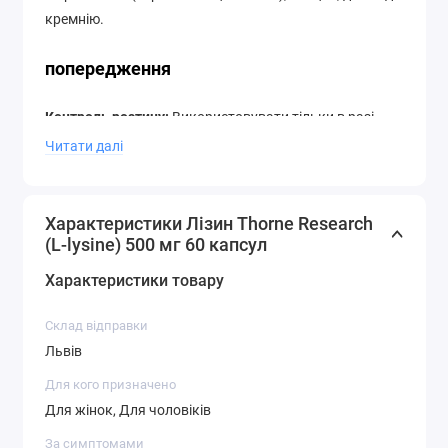
кремнію.
попередження
Контроль розтину:
Використовувати тільки в разі
цілісності упаковки.
Читати далі
Зберігати упаковку щільно закритою в сухому
прохолодному місці.
Характеристики Лізин Thorne Research
(L-lysine) 500 мг 60 капсул
При вагітності слід проконсультуватися з лікарем
перед прийомом.
Характеристики товару
склад
Склад відправки
Розмір порції:
одна капсула
Львів
Одна
% Від
Для кого призначено
капсула
добової
Для жінок, Для чоловіків
містить:
потреби
За симптомами