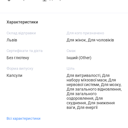
Характеристики
Склад відправки
Для кого призначено
Львів
Для жінок, Для чоловіків
Сертифікати та дієта
Смак
Без глютену
Інший (Other)
Форма випуску
Ціль
Капсули
Для витривалості, Для
набору м'язової маси, Для
нервової системи, Для мозку,
Для загального відновлення,
Для загального
оздоровлення, Для
схуднення, Для зниження
ваги, Для енергії
Всі характеристики