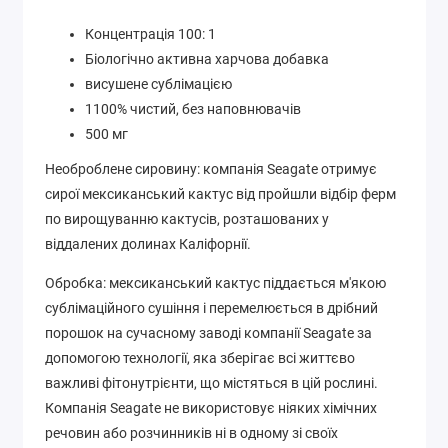
Концентрація 100: 1
Біологічно активна харчова добавка
висушене сублімацією
1100% чистий, без наповнювачів
500 мг
Необроблене сировину: компанія Seagate отримує
сирої мексиканський кактус від пройшли відбір ферм
по вирощуванню кактусів, розташованих у
віддалених долинах Каліфорнії.
Обробка: мексиканський кактус піддається м'якою
сублімаційного сушіння і перемелюється в дрібний
порошок на сучасному заводі компанії Seagate за
допомогою технології, яка зберігає всі життєво
важливі фітонутрієнти, що містяться в цій рослині.
Компанія Seagate не використовує ніяких хімічних
речовин або розчинників ні в одному зі своїх