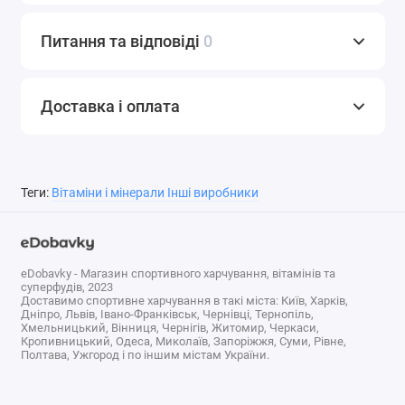
Зберігання: зберігайте в щільно закритому вигляді в
Питання та відповіді
0
сухому прохолодному місці. Зберігання в
холодильнику не потрібно.
Не використовуйте, якщо мембрана з захистом від
Доставка і оплата
розтину на шийці і внутрішня мембрана зламана або
відсутній. Зберігати в недоступному для дітей місці.
Теги:
Вітаміни і мінерали Інші виробники
склад
Розмір порції:
3 капсули (1,5 г)
Порцій в контейнері:
60
eDobavky - Магазин спортивного харчування, вітамінів та
суперфудів, 2023
Кількість
% Від
Доставимо спортивне харчування в такі міста: Київ, Харків,
Дніпро, Львів, Івано-Франківськ, Чернівці, Тернопіль,
на
добової
Хмельницький, Вінниця, Чернігів, Житомир, Черкаси,
Кропивницький, Одеса, Миколаїв, Запоріжжя, Суми, Рівне,
порцію
потреби
Полтава, Ужгород і по іншим містам України.
*
калорії
5