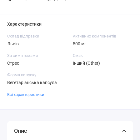
Характеристики
Склад відправки
Активних компонентів
Львів
500 мг
За симптомами
Смак
Стрес
Інший (Other)
Форма випуску
Вегетаріанська капсула
Всі характеристики
Опис