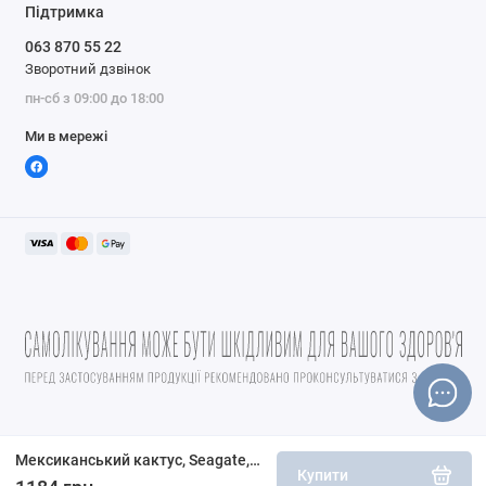
Підтримка
Калорії від жиру
0
063 870 55 22
всього жирів
0 г
1%
Зворотний дзвінок
насичений жир
0 г
0%
пн-сб з 09:00 до 18:00
Транс-жир
0 г
Ми в мережі
холестерин
0 мг
0%
натрій
0 мг
0%
всього вуглеводів
1 г
0%
дієтичне волокно
1 г
4%
цукор
0 г
білка
0 г
Вітамін А
8%
Вітамін С
2%
кальцій
4%
Мексиканський кактус, Seagate, 180 рослинних капсул
Купити