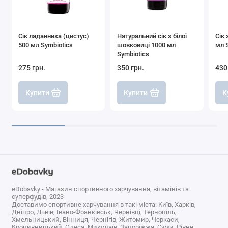
Сік ладанника (цистус)
Натуральний сік з білої
Сік 
500 мл Symbiotics
шовковиці 1000 мл
мл 
Symbiotics
275 грн.
350 грн.
430
Купити
Купити
К
eDobavky - Магазин спортивного харчування, вітамінів та
суперфудів, 2023
Доставимо спортивне харчування в такі міста: Київ, Харків,
Дніпро, Львів, Івано-Франківськ, Чернівці, Тернопіль,
Хмельницький, Вінниця, Чернігів, Житомир, Черкаси,
Кропивницький, Одеса, Миколаїв, Запоріжжя, Суми, Рівне,