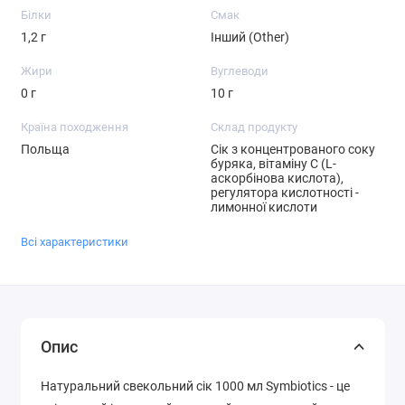
Білки
Смак
1,2 г
Інший (Other)
Жири
Вуглеводи
0 г
10 г
Країна походження
Склад продукту
Польща
Сік з концентрованого соку
буряка, вітаміну С (L-
аскорбінова кислота),
регулятора кислотності -
лимонної кислоти
Всі характеристики
Опис
Натуральний свекольний сік 1000 мл Symbiotics - це