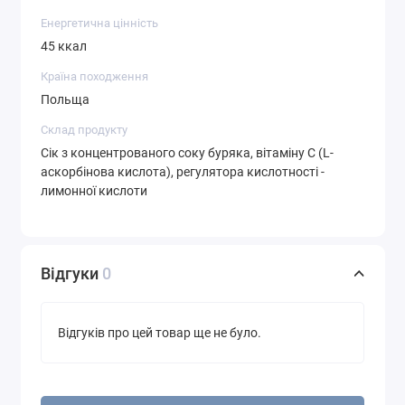
Енергетична цінність
45 ккал
Країна походження
Польща
Склад продукту
Сік з концентрованого соку буряка, вітаміну С (L-
аскорбінова кислота), регулятора кислотності -
лимонної кислоти
Відгуки
0
Відгуків про цей товар ще не було.