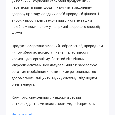
унікальний і корисний харчовий продукт, який
перетворить вашу щоденну рутину в захопливу
здорову пригоду. Завдяки своїй природній цінності і
високій якості, цей свекольний сік стане вашим
надійним помічником у підтримці здорового способу
життя.
Продукт, обережно зібраний і оброблений, природним
чином зберігає всі свої унікальні властивості і
користь для організму. Багатий вітамінами і
мікроелементами, цей натуральний сік забезпечує
організм необхідними поживними речовинами, які
допомагають зміцнити імунну систему і підвищити
рівень енергії.
Крім того, свекольний сік відомий своїми
антиоксидантними властивостями, які сприяють
зниженню запальних процесів в організмі і
Читати далі