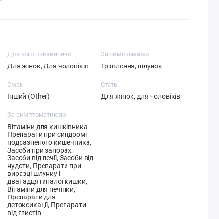
Для кого призначено
За симптомами
Для жінок, Для чоловіків
Травлення, шлунок
Смак
Стать
Інший (Other)
Для жінок, для чоловіків
За симптоматикою
Вітаміни для кишківника,
Препарати при синдромі
подразненого кишечника,
Засоби при запорах,
Засоби від печії, Засоби від
нудоти, Препарати при
виразці шлунку і
дванадцятипалої кишки,
Вітаміни для печінки,
Препарати для
детоксикації, Препарати
від глистів