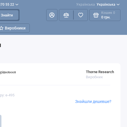
870 55 22
Українська
Українська
Кошик
0
Знайти
0 грн.
Виробники
л
Thorne Research
орівняння
Виробник
ру: e-495
Знайшли дешевше?