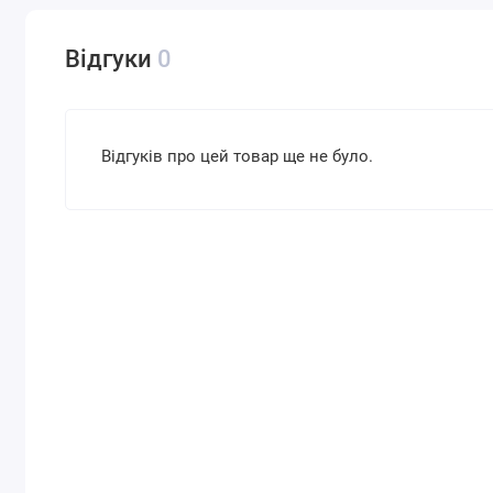
Сертифікати та дієта
Гіпоалергенний
Відгуки
0
Для кого призначено
Для жінок, Для чоловіків
Відгуків про цей товар ще не було.