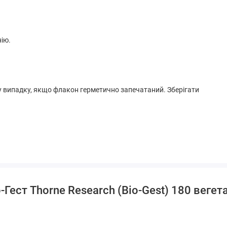
нію.
 випадку, якщо флакон герметично запечатаний. Зберігати
омом цього продукту.
Гест Thorne Research (Bio-Gest) 180 вегет
Два капсули
% Від добової
містять:
потреби
480 мг
*