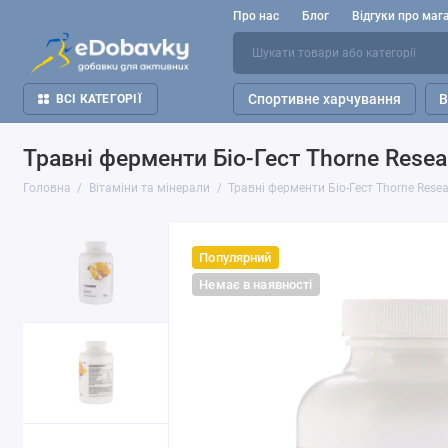
Про нас
Блог
Відгуки про маг
Спортивне харчування
В
ВСІ КАТЕГОРІЇ
Травні ферменти Біо-Гест Thorne Resea
Головна
Вітаміни та мінерали
Травні ферменти Біо-Гест Thorne Resea
Популярний
Немає в наявності