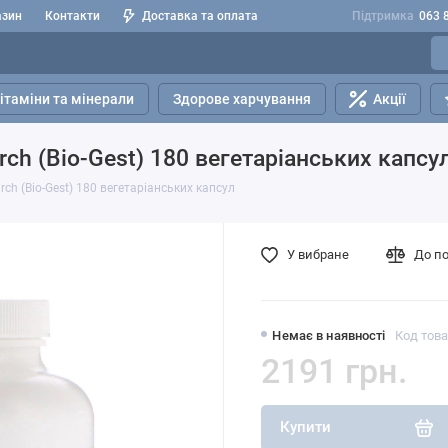
азин
Контакти
Доставка та оплата
Підтримка
063 
ітаміни та мінерали
Здорове харчування
Акції
rch (Bio-Gest) 180 вегетаріанських капсу
rch (Bio-Gest) 180 вегетаріанських капсул
У вибране
До п
Немає в наявності
Код това
2191 грн.
Купити