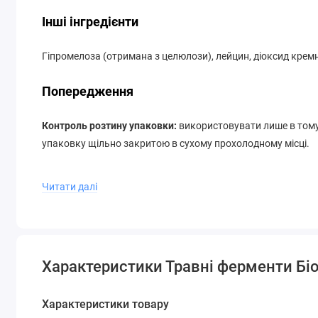
Інші інгредієнти
Гіпромелоза (отримана з целюлози), лейцин, діоксид крем
Попередження
Контроль розтину упаковки:
використовувати лише в тому
упаковку щільно закритою в сухому прохолодному місці.
Якщо ви вагітні, проконсультуйтеся з лікарем перед прий
Читати далі
склад
Розмір порції:
дві капсули
Порцій в контейнері:
90
Характеристики Травні ферменти Біо-
Характеристики товару
Бетаїн гідрохлорид †