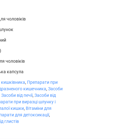
480 мг
*
140 мг
*
ля чоловіків
80 мг
*
шлунок
70 мг
*
ний
)
ей продукт не розбавляють лактозою. Особи з алергією на
ля чоловіків
 продукт з капсули. Цей препарат протипоказаний пацієнтам з
ька капсула
5 750 одиниць USP, Protease 14,000 одиниць USP, Lipase 2,450
я кишківника
,
Препарати при
дразненого кишечника
,
Засоби
,
Засоби від печії
,
Засоби від
арати при виразці шлунку і
палої кишки
,
Вітаміни для
парати для детоксикації
,
д глистів