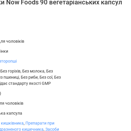
и Now Foods 90 вегетаріанських капсул
лікарем, якщо ви вагітні / годуєте грудьми, приймаєте ліки,
алергії на рослини родини айстрових.
ля чоловіків
чінки
зторопші
 Без горіхів, Без молока, Без
з пшениці, Без риби, Без сої, Без
відає стандарту якості GMP
)
Кількість на
% Від добової
порцію
потреби
ля чоловіків
10
ька капсула
1 г
<1% *
я кишківника
,
Препарати при
дразненого кишечника
,
Засоби