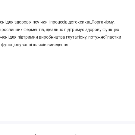
ні для здоров'я печінки і процесів детоксикації організму.
іш рослинних ферментів, ідеально підтримує здорову функцію
ключені для підтримки виробництва глутатіону, потужної пастки
 функціонуванні шляхів виведення.
сула), діоксид кремнію, стеаринова кислота (рослинний
пальмітат.
, яєць, риби, молюсків або інгредієнтів горіхового горіха.
ти, що містять ці алергени.