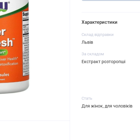
Характеристики
Склад відправки
Львів
За складом
Екстракт розторопші
Стать
Для жінок, для чоловіків