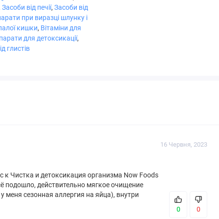
<1 г
3% *
,
Засоби від печії
,
Засоби від
арати при виразці шлунку і
300 мг
†
палої кишки
,
Вітаміни для
 до 240 мг флавоноїдів
парати для детоксикації
,
д глистів
90 мг
†
(корінь), малина (Rubus
и)
100 мг
†
100 мг
†
nifera) (стандартизований
100 мг
†
16 Червня, 2023
100 мг
†
плекс к Чистка и детоксикация организма Now Foods
50 мг
†
всё подошло, действительно мягкое очищение
50 мг
†
 у меня сезонная аллергия на яйца), внутри
100 мг
†
0
0