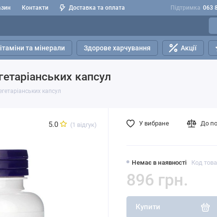
азин
Контакти
Доставка та оплата
Підтримка
063 
ітаміни та мінерали
Здорове харчування
Акції
гетаріанських капсул
егетаріанських капсул
У вибране
До п
5.0
(1 відгук)
Немає в наявності
Код това
896 грн.
Купити