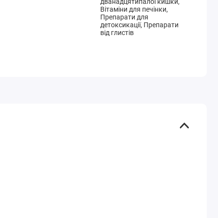
дванадцятипалої кишки,
Вітаміни для печінки,
Препарати для
детоксикації, Препарати
від глистів