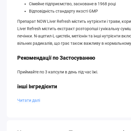
Сімейне підприємство, засноване в 1968 році
Відповідність стандарту якості GMP
Препарат NOW Liver Refresh містить нутрієнти і трави, корис
Liver Refresh містить екстракт розторопші і унікальну сум
печінки. N-ацетил-L-цистеїн, метіонін та інші нутрієнти в
вільних радикалів, що грає також важливу в нормальному
Рекомендації по Застосуванню
Приймайте по 3 капсули в день під час їжі.
інші Інгредієнти
Читати далі
Целюлоза мікрокристалічна, гіпромелоза (целюлозний кап
джерело), ​​стеарат магнію (рослинний джерело) і аскорбіл
Не справляється з додаванням пшениці, глютену, сої, молока
Виробляється в установці GMP, яка обробляє інші інгредієн