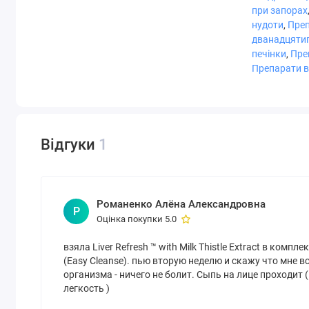
дієтичне волокно
при запорах
нудоти
,
Преп
екстракт розторопші
дванадцяти
(Silybum marianum) (Фрукти / Насіння) (стандартизований
печінки
,
Пре
силімарин - еквівалент 80%)
Препарати ві
Трав'яна ферментна суміш:
Артишок (Cynara scolymus) (Лист), Буряк (бета звичайна) 
idaeus) (лист), панкреатин (ферменти підшлункової залоз
L-глутатіон (зменшений) (Setria)
Відгуки
1
N-ацетилцистеїн (NAC)
Виноградне насіння (стандартизований екстракт) (Vitis vi
для поліфенолів)
Романенко Алёна Александровна
Р
Оцінка покупки 5.0
Альфа-ліпоєва кислота
взяла Liver Refresh ™ with Milk Thistle Extract в ком
L-карнітин (з тартрату L-карнітину)
(Easy Cleanse). пью вторую неделю и скажу что мне 
Scute (Root) (Scutellaria baicalensis)
организма - ничего не болит. Сыпь на лице проходит (
легкость )
Schisandra (Фрукти) (Schisandra chinensis)