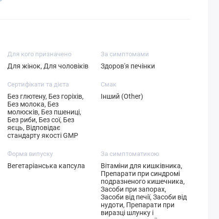
Для кого призначено
За симптомами
Для жінок, Для чоловіків
Здоров'я печінки
Сертифікати та дієта
Смак
Без глютену, Без горіхів,
Інший (Other)
Без молока, Без
молюсків, Без пшениці,
Без риби, Без сої, Без
яєць, Відповідає
стандарту якості GMP
Форма випуску
За симптоматикою
Вегетаріанська капсула
Вітаміни для кишківника,
Препарати при синдромі
подразненого кишечника,
Засоби при запорах,
Засоби від печії, Засоби від
нудоти, Препарати при
виразці шлунку і