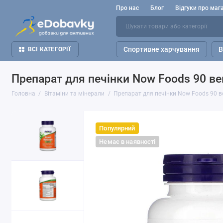
Про нас
Блог
Відгуки про маг
Спортивне харчування
В
ВСІ КАТЕГОРІЇ
Препарат для печінки Now Foods 90 ве
Головна
Вітаміни та мінерали
Препарат для печінки Now Foods 90 в
Популярний
Немає в наявності