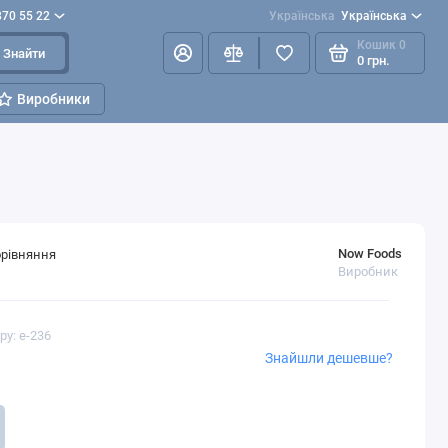
870 55 22
Українська
Українська
Кошик
0
Знайти
0 грн.
Виробники
Now Foods
орівняння
Виробник
ру: e-236
Знайшли дешевше?